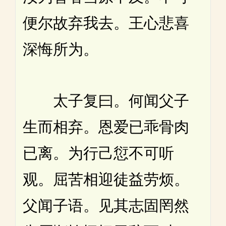
便尔故弃我去。王心悲喜
深悔所为。
太子复曰。何闻父子
生而相弃。恩爱已乖骨肉
已离。为行己愆不可听
观。屈苦相迎徒益劳烦。
父闻子语。见其志固罔然