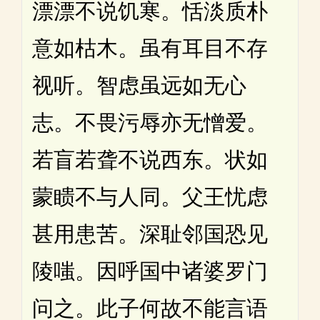
漂漂不说饥寒。恬淡质朴
意如枯木。虽有耳目不存
视听。智虑虽远如无心
志。不畏污辱亦无憎爱。
若盲若聋不说西东。状如
蒙瞆不与人同。父王忧虑
甚用患苦。深耻邻国恐见
陵嗤。因呼国中诸婆罗门
问之。此子何故不能言语