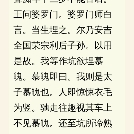
王问婆罗门。婆罗门师白
言。当生埋之。尔乃安吉
全国荣宗利后子孙。以用
是故。我等作坑欲埋慕
魄。慕魄即曰。我则是太
子慕魄也。人即惊悚衣毛
为竖。驰走往趣视其车上
不见慕魄。还至坑所谛熟