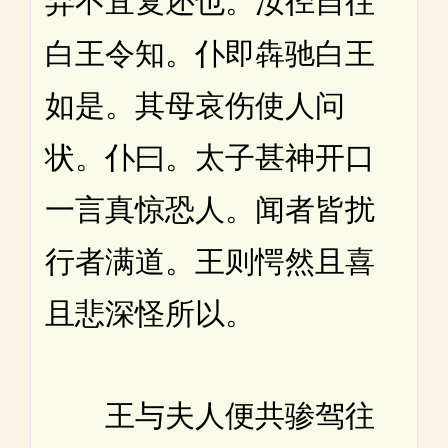
弃不宜复还也。汝径自往
白王令知。仆即犇驰白王
如是。其母哀伤使人问
状。仆曰。太子甚神开口
一言真惊恐人。闻者皆扰
行者满道。王则愕然且喜
且悲深怪所以。
王与夫人便共骖驾往