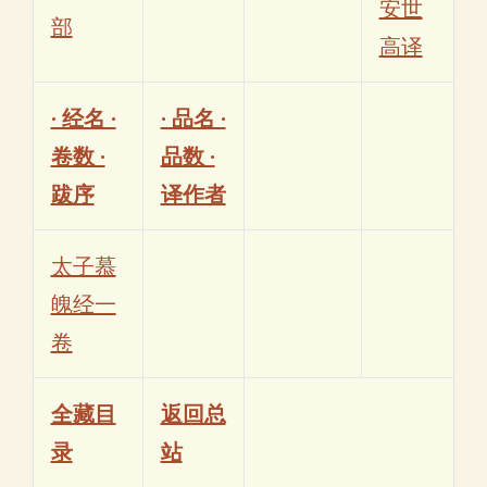
安世
部
高译
· 经名 ·
· 品名 ·
卷数 ·
品数 ·
跋序
译作者
太子慕
魄经一
卷
全藏目
返回总
录
站