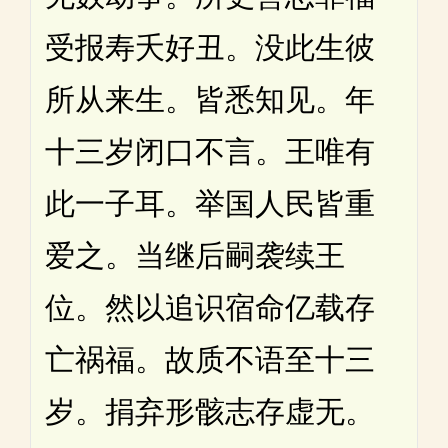
受报寿夭好丑。没此生彼
所从来生。皆悉知见。年
十三岁闭口不言。王唯有
此一子耳。举国人民皆重
爱之。当继后嗣袭续王
位。然以追识宿命亿载存
亡祸福。故质不语至十三
岁。捐弃形骸志存虚无。