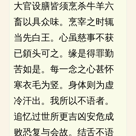
大官设膳皆须烹杀牛羊六
畜以具众味。烹宰之时辄
当先白王。心虽慈事不获
已顉头可之。缘是得罪勤
苦如是。每一念之心甚怀
寒衣毛为竖。身体则为虚
冷汗出。我所以不语者。
追忆过世所更吉凶安危成
败恐复与会故。结舌不语