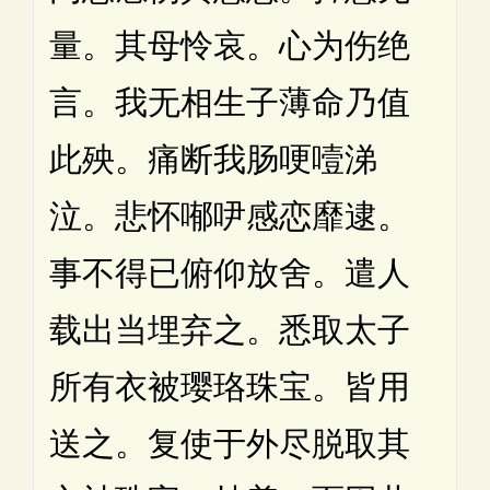
量。其母怜哀。心为伤绝
言。我无相生子薄命乃值
此殃。痛断我肠哽噎涕
泣。悲怀喐吚感恋靡逮。
事不得已俯仰放舍。遣人
载出当埋弃之。悉取太子
所有衣被璎珞珠宝。皆用
送之。复使于外尽脱取其