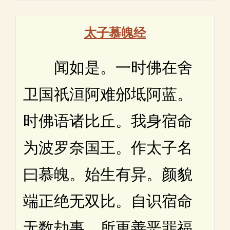
太子慕魄经
闻如是。一时佛在舍
卫国祇洹阿难邠坻阿蓝。
时佛语诸比丘。我身宿命
为波罗奈国王。作太子名
曰慕魄。始生有异。颜貌
端正绝无双比。自识宿命
无数劫事。所更善恶罪福