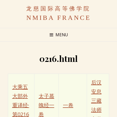
龙慈国际高等佛学院
NMIBA FRANCE
MENU
0216.html
后汉
大乘五
安息
大部外
太子慕
三藏
重译经·
魄经一
一卷
法师
第0216
卷