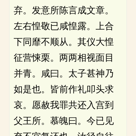
弃。发意所陈言成文章。
左右惶敬已咸惶露。上合
下同靡不顺从。其仪大惶
征营悚栗。两两相视面目
并青。咸曰。太子甚神乃
如是也。皆前作礼叩头求
哀。愿赦我罪共还入宫到
父王所。慕魄曰。今已见