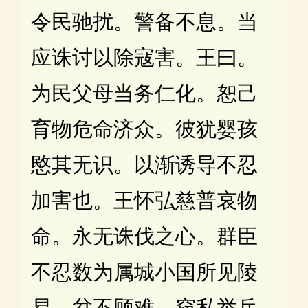
令民驰扰。警备不息。当
应诛讨以除寇害。王曰。
为民父母当务仁化。恕己
育物危命济众。彼犹婴孩
愍其无识。以渐诱导不忍
加害也。王怀弘慈普哀物
命。永无诛伐之心。群臣
不忍数为属城小国所见陵
易。忿不顾难。窃私举兵