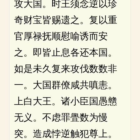
攻大国。时王须念逆以珍
奇财宝皆赐遗之。复以重
官厚禄抚顺慰喻诱而安
之。即皆止息各还本国。
如是未久复来攻伐数数非
一。大国群僚咸共嗔恚。
上白大王。诸小臣国愚戆
无义。不虑罪舋数为慢
突。造成悖逆触犯尊上。