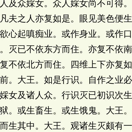
人及众婇女。众人婇女尚不可得
凡夫之人亦复如是。眼见美色便
欲心起嗔痴业。或作身业。或作
。灭已不依东方而住。亦复不依
复不依北方而住。四维上下亦复
前。大王。如是行识。自作之业
婇女及诸人众。行识灭已初识次
狱。或生畜生。或生饿鬼。大王
而生其中。大王。观诸生灭颇有