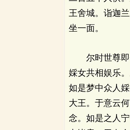
王舍城。诣迦兰
坐一面。
尔时世尊即告
婇女共相娱乐。
如是梦中众人婇
大王。于意云何
念。如是之人宁