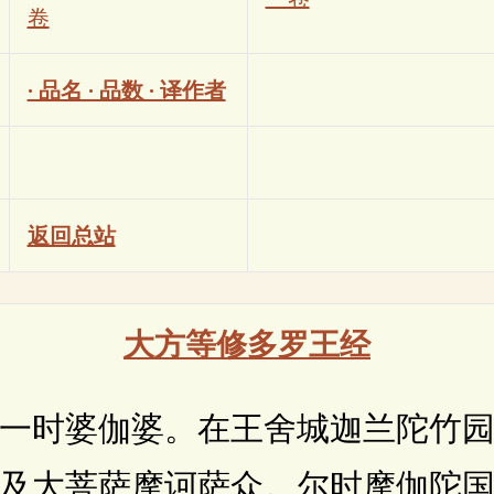
卷
· 品名 · 品数 · 译作者
返回总站
大方等修多罗王经
时婆伽婆。在王舍城迦兰陀竹园
及大菩萨摩诃萨众。尔时摩伽陀