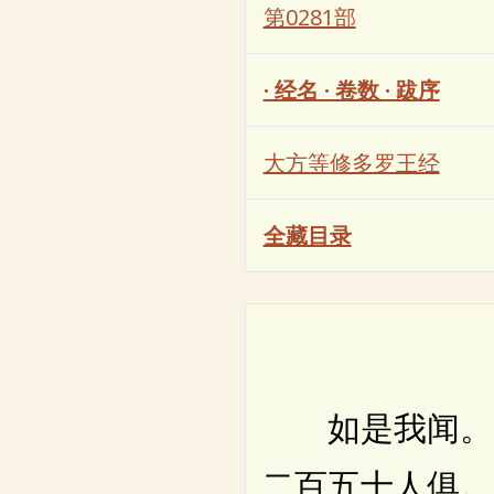
第0281部
· 经名 · 卷数 · 跋序
大方等修多罗王经
全藏目录
如是我闻。一
二百五十人俱。