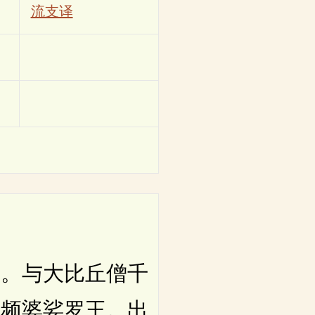
流支译
。与大比丘僧千
国频婆娑罗王。出