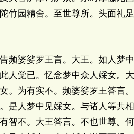
陀竹园精舍。至世尊所。头面礼
频婆娑罗王言。大王。如人梦中
此人觉已。忆念梦中众人婇女。
女。为有实不。频婆娑罗王答言
。是人梦中见婇女。与诸人等共
有智不。大王答言。不也世尊。