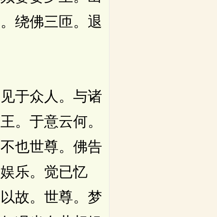
足。绕佛三匝。退
见于众人。与诸
大王。于意云何。
。不也世尊。佛告
相娱乐。觉已忆
何以故。世尊。梦