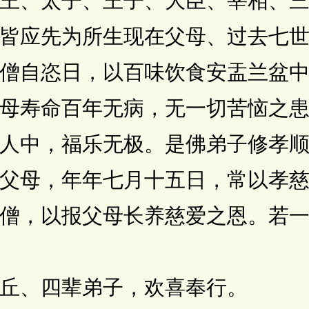
王、太子、王子、大臣、宰相、
皆应先为所生现在父母、过去七
僧自恣日，以百味饮食安盂兰盆
母寿命百年无病，无一切苦恼之
人中，福乐无极。是佛弟子修孝
父母，年年七月十五日，常以孝
僧，以报父母长养慈爱之恩。若
、四辈弟子，欢喜奉行。