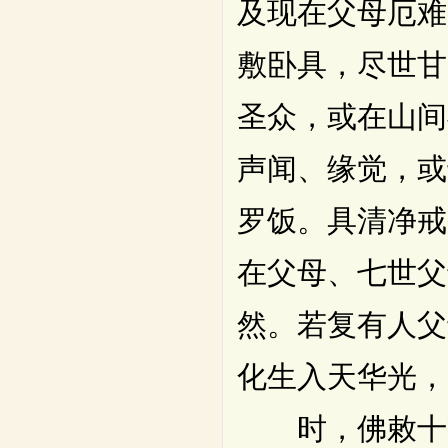
及现在父母厄难
敷卧具，尽世甘
圣众，或在山间
声闻、缘觉，或
罗饭。具清净戒
在父母、七世父
然。若复有人父
化生入天华光，
时，佛敕十方