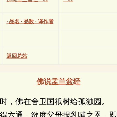
· 品名 · 品数 · 译作者
返回总站
佛说盂兰盆经
，佛在舍卫国祇树给孤独园。
六通，欲度父母报乳哺之恩，即