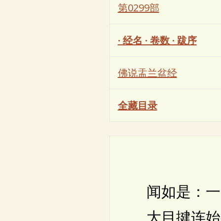
第0299部
· 经名 · 卷数 · 跋序
佛说盂兰盆经
全藏目录
闻如是：一时
大目揵连始得