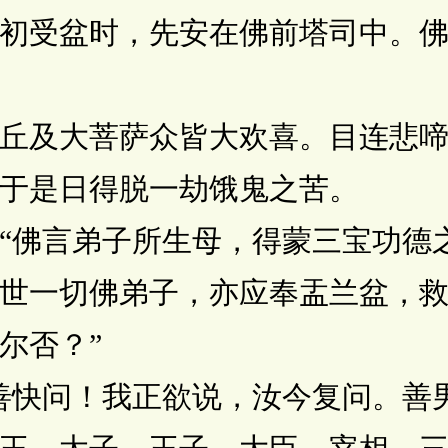
初受盆时，先安在佛前塔司中。
及大菩萨众皆大欢喜。目连悲啼
于是日得脱一劫饿鬼之苦。
佛言弟子所生母，得蒙三宝功德
世一切佛弟子，亦应奉盂兰盆，
尔否？”
快问！我正欲说，汝今复问。善