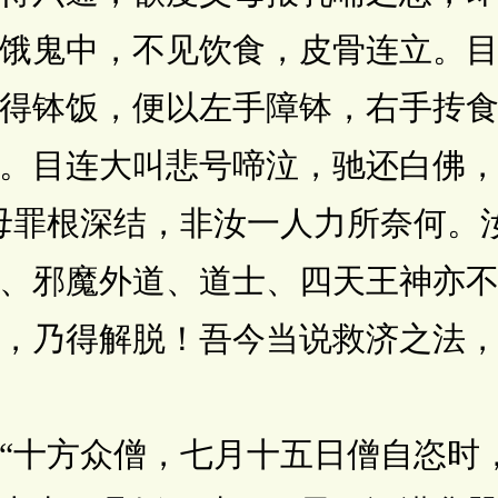
饿鬼中，不见饮食，皮骨连立。
得钵饭，便以左手障钵，右手抟
。目连大叫悲号啼泣，驰还白佛
罪根深结，非汝一人力所奈何。
、邪魔外道、道士、四天王神亦
，乃得解脱！吾今当说救济之法
十方众僧，七月十五日僧自恣时