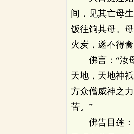
间，见其亡母生
饭往饷其母。母
火炭，遂不得食
佛言：“汝母
天地，天地神祇
方众僧威神之力
苦。”
佛告目莲：“