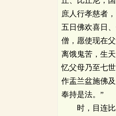
丘、比丘尼，国
庶人行孝慈者，
五日佛欢喜日、
僧，愿使现在父
离饿鬼苦，生天
忆父母乃至七世
作盂兰盆施佛及
奉持是法。”
时，目连比丘