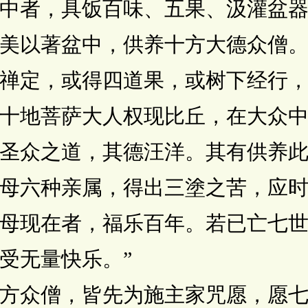
中者，具饭百味、五果、汲灌盆
美以著盆中，供养十方大德众僧
禅定，或得四道果，或树下经行
十地菩萨大人权现比丘，在大众
圣众之道，其德汪洋。其有供养
母六种亲属，得出三塗之苦，应
母现在者，福乐百年。若已亡七
受无量快乐。”
众僧，皆先为施主家咒愿，愿七