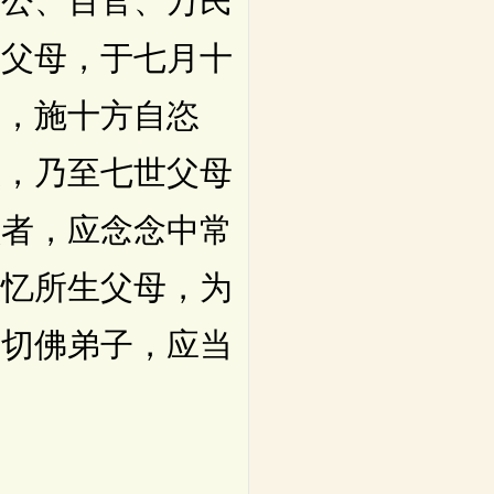
三公、百官、万民
世父母，于七月十
中，施十方自恣
患，乃至七世父母
顺者，应念念中常
慈忆所生父母，为
一切佛弟子，应当