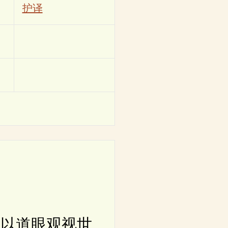
护译
以道眼观视世