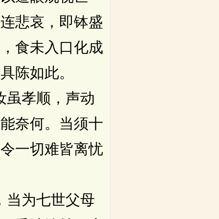
目连悲哀，即钵盛
食，食未入口化成
，具陈如此。
汝虽孝顺，声动
不能奈何。当须十
，令一切难皆离忧
，当为七世父母