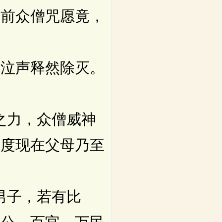
佛前众僧咒愿竟，
泣声释然除灭。
之力，众僧威神
救度现在父母乃至
男子，若有比