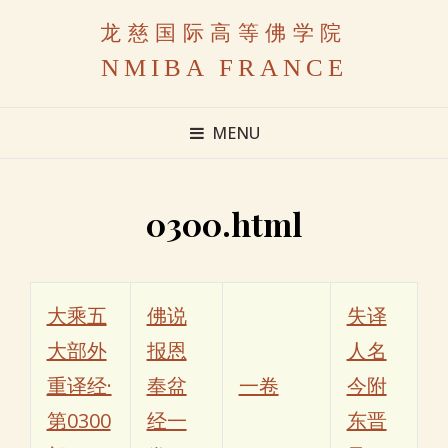
龙慈国际高等佛学院
NMIBA FRANCE
MENU
0300.html
大乘五
佛说
失译
大部外
报恩
人名
重译经·
奉盆
一卷
今附
第0300
经一
东晋