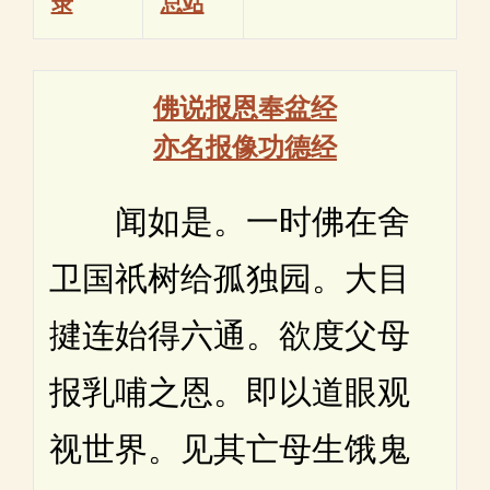
录
总站
佛说报恩奉盆经
亦名报像功德经
闻如是。一时佛在舍
卫国祇树给孤独园。大目
揵连始得六通。欲度父母
报乳哺之恩。即以道眼观
视世界。见其亡母生饿鬼