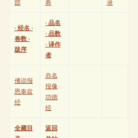
部
卷
录
· 品名
· 经名 ·
· 品数
卷数 ·
· 译作
跋序
者
亦名
佛说报
报像
恩奉盆
功德
经
经
全藏目
返回