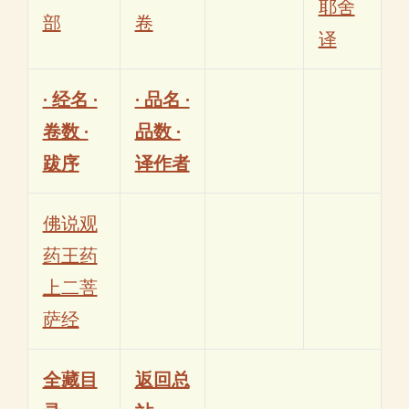
耶舍
部
卷
译
· 经名 ·
· 品名 ·
卷数 ·
品数 ·
跋序
译作者
佛说观
药王药
上二菩
萨经
全藏目
返回总