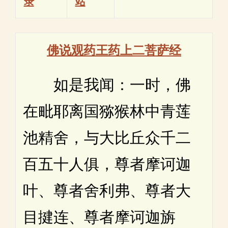
录
站
佛说观药王药上二菩萨经
如是我闻：一时，佛
在毗耶离国猕猴林中青莲
池精舍，与大比丘众千二
百五十人俱，尊者摩诃迦
叶、尊者舍利弗、尊者大
目揵连、尊者摩诃迦旃