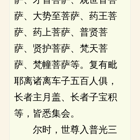
萨、大势至菩萨、药王菩
萨、药上菩萨、普贤菩
萨、贤护菩萨、梵天菩
萨、梵幢菩萨等。复有毗
耶离诸离车子五百人俱，
长者主月盖、长者子宝积
等，皆悉集会。
尔时，世尊入普光三