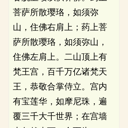
菩萨所散璎珞，如须弥
山，住佛右肩上；药上菩
萨所散璎珞，如须弥山，
住佛左肩上。二山顶上有
梵王宫，百千万亿诸梵天
王，恭敬合掌侍立。宫内
有宝莲华，如摩尼珠，遍
覆三千大千世界；在宫墙