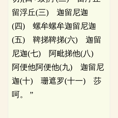
留浮丘(三) 迦留尼迦
(四) 螺牟螺牟迦留尼迦
(五) 鞞挮鞞挮(六) 迦留
尼迦(七) 阿毗挮他(八)
阿便他阿便他(九) 迦留尼
迦(十) 珊遮罗(十一) 莎
呵。 ”