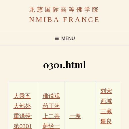
龙慈国际高等佛学院
NMIBA FRANCE
MENU
0301.html
刘宋
大乘五
佛说观
西域
大部外
药王药
三藏
重译经·
上二菩
一卷
畺良
第0301
萨经一