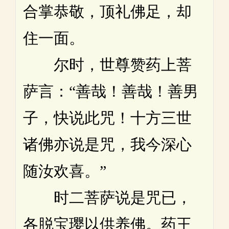
合掌恭敬，顶礼佛足，却
住一面。
尔时，世尊赞药上菩
萨言：“善哉！善哉！善男
子，快说此咒！十方三世
诸佛亦说是咒，我今深心
随汝欢喜。”
时二菩萨说是咒已，
各脱宝璎以供养佛。药王