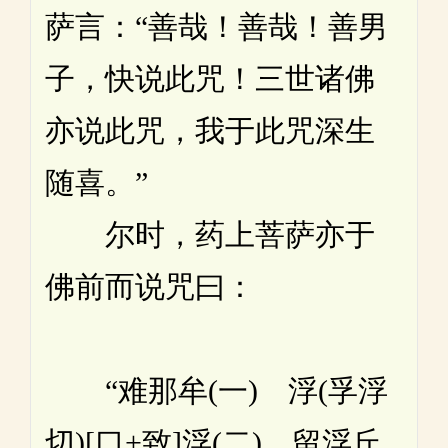
萨言：“善哉！善哉！善男
子，快说此咒！三世诸佛
亦说此咒，我于此咒深生
随喜。”
尔时，药上菩萨亦于
佛前而说咒曰：
“难那牟(一) 浮(孚浮
切)[口+致]浮(二) 留浮丘