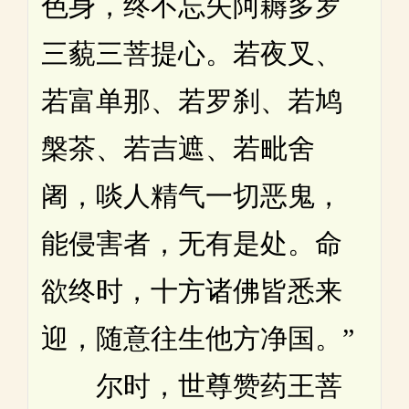
色身，终不忘失阿耨多罗
三藐三菩提心。若夜叉、
若富单那、若罗刹、若鸠
槃茶、若吉遮、若毗舍
阇，啖人精气一切恶鬼，
能侵害者，无有是处。命
欲终时，十方诸佛皆悉来
迎，随意往生他方净国。”
尔时，世尊赞药王菩