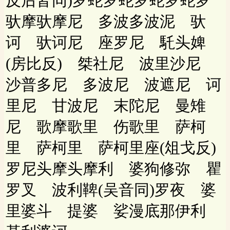
反后皆同)罗蛇罗蛇罗蛇罗蛇罗
驮摩驮摩尼 多波多波泥 驮
诃 驮诃尼 座罗尼 馲头婢
(房比反) 桀社尼 波里沙尼
沙普多尼 多波尼 波遮尼 诃
里尼 甘波尼 末陀尼 曼雉
尼 歌摩歌里 伤歌里 萨柯
里 萨柯里 萨柯里座(俎戈反)
罗尼头摩头摩利 婆狗修弥 瞿
罗叉 波利鞞(吴音同)罗夜 婆
里婆斗 提婆 娑漫底那伊利