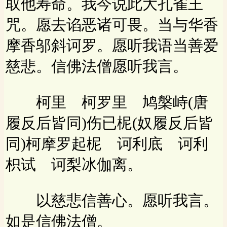
取他寿命。我今说此大孔雀王
咒。愿去谄恶诸可畏。当与华香
摩香邬斜诃罗。愿听我语当善爱
慈悲。信佛法僧愿听我言。
柯里 柯罗里 鸠槃峙(唐
履反后皆同)伤已柅(奴履反后皆
同)柯摩罗起柅 诃利底 诃利
枳试 诃梨冰伽离。
以慈悲信善心。愿听我言。
如是信佛法僧。