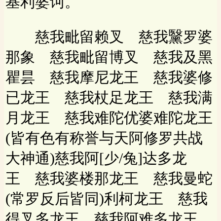
基利婆诃。
慈我毗留赖叉 慈我黳罗婆
那象 慈我毗留博叉 慈我及黑
瞿昙 慈我摩尼龙王 慈我婆修
已龙王 慈我杖足龙王 慈我满
月龙王 慈我难陀优婆难陀龙王
(皆有色有称誉与天阿修罗共战
大神通)慈我阿[少/兔]达多龙
王 慈我婆楼那龙王 慈我曼蛇
(常罗反后皆同)利柯龙王 慈我
得叉多龙王 慈我阿难多龙王