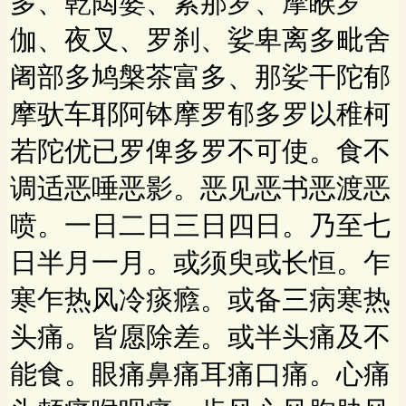
多、乾闼婆、紧那罗、摩睺罗
伽、夜叉、罗刹、娑卑离多毗舍
阇部多鸠槃茶富多、那娑干陀郁
摩驮车耶阿钵摩罗郁多罗以稚柯
若陀优已罗俾多罗不可使。食不
调适恶唾恶影。恶见恶书恶渡恶
喷。一日二日三日四日。乃至七
日半月一月。或须臾或长恒。乍
寒乍热风冷痰癊。或备三病寒热
头痛。皆愿除差。或半头痛及不
能食。眼痛鼻痛耳痛口痛。心痛