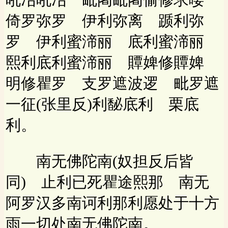
倚罗弥罗 伊利弥离 踬利弥
罗 伊利蜜渧丽 底利蜜渧丽
熙利底利蜜渧丽 贉婢修贉婢
明修瞿罗 支罗遮波逻 毗罗遮
一征(张里反)利馝底利 栗底
利。
南无佛陀南(奴担反后皆
同) 止利已死瞿途熙那 南无
阿罗汉多南诃利那利愿处于十方
雨一切处南无佛陀南。