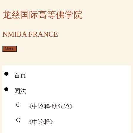
Skip
龙慈国际高等佛学院
to
content
NMIBA FRANCE
Menu
首页
闻法
《中论释·明句论》
《中论释》