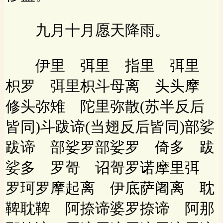
九月十月愿天降雨。
伊里 弭里 指里 弭里
枳罗 弭里枳斗母离 头头摩
修头弥雉 陀里弥散(苏半反后
皆同)斗跋谛(当翅反后皆同)部娑
跋谛 部娑罗部娑罗 倚多 跋
娑多 罗哿 诏哿罗诺摩里弭
罗珂罗摩起离 伊底萨阇离 耽
鞞耽鞞 阿捺谛婆罗捺谛 阿那