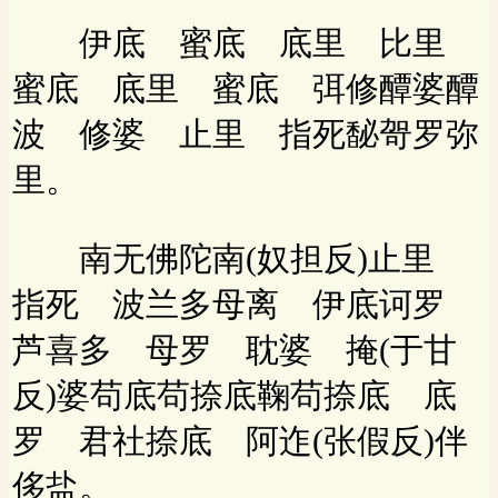
伊底 蜜底 底里 比里
蜜底 底里 蜜底 弭修醰婆醰
波 修婆 止里 指死馝哿罗弥
里。
南无佛陀南(奴担反)止里
指死 波兰多母离 伊底诃罗
芦喜多 母罗 耽婆 掩(于甘
反)婆苟底苟捺底鞠苟捺底 底
罗 君社捺底 阿迮(张假反)伴
侈盐。