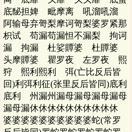
底馝担婢 毗摩离 吼溜吼溜
阿输母弃哿梨摩诃哿梨婆罗紧那
枳试 苟漏苟漏怛不漏梨 拘诃
漏 拘漏 杜娑贉婆 杜贉婆
头摩贉婆 瞿罗夜 左罗夜 熙
狩 熙利熙利 弭(亡比反后皆
回)利弭利征(张里反后皆同)底利
底利 州漏州漏母漏母漏母漏母
漏母漏休休休休休休休休休休
婆婆婆婆婆婆婆婆婆婆蛇(常罗