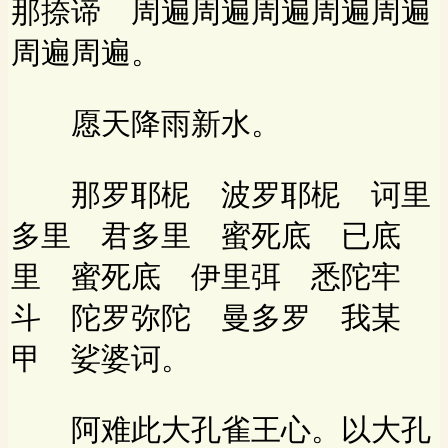
那捺谛 周遍周遍周遍周遍周遍
周遍周遍。
愿天降雨新水。
那罗耶柅 波罗耶柅 诃里
多里 君多里 蜜死底 已底
里 蜜死底 伊里弭 悉陀牢
斗 陀罗弥陀 曼多罗 我某
甲 娑婆诃。
阿难此大孔雀王心。以大孔