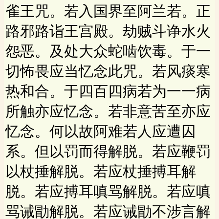
雀王咒。若入国界至阿兰若。正
路邪路诣王宫殿。劫贼斗诤水火
怨恶。及处大众蛇啮饮毒。于一
切怖畏应当忆念此咒。若风痰寒
热和合。于四百四病若为一一病
所触亦应忆念。若非意苦至亦应
忆念。何以故阿难若人应遭囚
系。但以罚而得解脱。若应鞭罚
以杖捶解脱。若应杖捶搏耳解
脱。若应搏耳嗔骂解脱。若应嗔
骂诫勖解脱。若应诫勖不涉言解