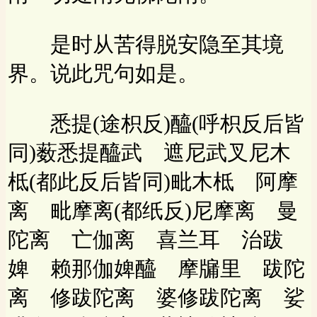
是时从苦得脱安隐至其境
界。说此咒句如是。
悉提(途枳反)醯(呼枳反后皆
同)薮悉提醯武 遮尼武叉尼木
柢(都此反后皆同)毗木柢 阿摩
离 毗摩离(都纸反)尼摩离 曼
陀离 亡伽离 喜兰耳 治跋
婢 赖那伽婢醯 摩牖里 跋陀
离 修跋陀离 婆修跋陀离 娑