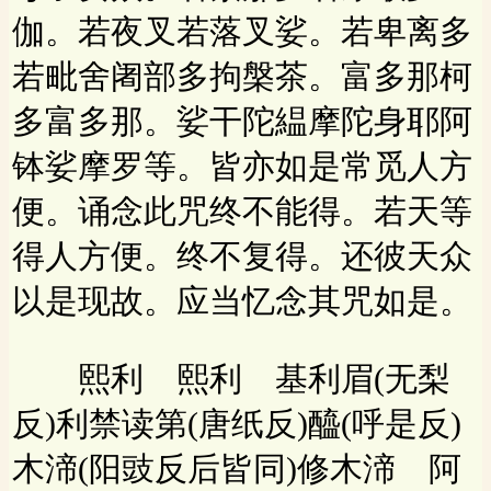
伽。若夜叉若落叉娑。若卑离多
若毗舍阇部多拘槃茶。富多那柯
多富多那。娑干陀緼摩陀身耶阿
钵娑摩罗等。皆亦如是常觅人方
便。诵念此咒终不能得。若天等
得人方便。终不复得。还彼天众
以是现故。应当忆念其咒如是。
熙利 熙利 基利眉(无梨
反)利禁读第(唐纸反)醯(呼是反)
木渧(阳豉反后皆同)修木渧 阿