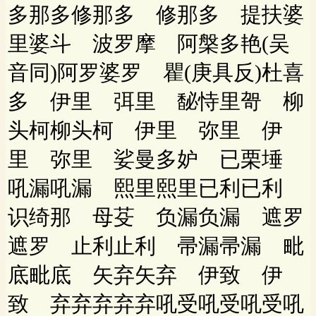
多那多修那多 修那多 提扶婆
里婆斗 波罗摩 阿槃多艳(吴
音同)阿罗婆罗 瞿(庚具反)杜喜
多 伊里 弭里 馝恃里哿 柳
头柯柳头柯 伊里 弥里 伊
里 弥里 娑曼多妒 已栗埵
吼漏吼漏 熙里熙里已利已利
识绮那 母芟 负漏负漏 遮罗
遮罗 止利止利 帚漏帚漏 毗
底毗底 矢弃矢弃 伊致 伊
致 弃弃弃弃弃吼受吼受吼受吼