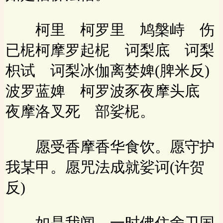
柯里 柯罗里 鸠槃峙 伤
已柅柯摩罗起柅 诃梨底 诃梨
枳试 诃梨冰伽离婪婢(脾米反)
波罗蓝婢 柯罗波豕夜摩头底
夜摩洛叉死 部娑柅。
愿受香摩香华食饮。愿守护
我某甲。愿咒法成就娑诃(许贺
反)
如是我闻。一时佛住舍卫国