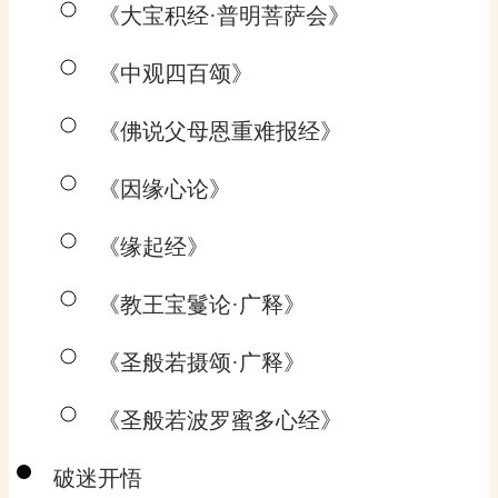
《大宝积经·普明菩萨会》
《中观四百颂》
《佛说父母恩重难报经》
《因缘心论》
《缘起经》
《教王宝鬘论·广释》
《圣般若摄颂·广释》
《圣般若波罗蜜多心经》
破迷开悟