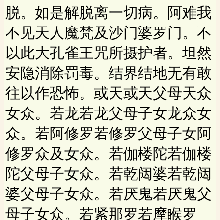
脱。如是解脱离一切病。阿难我
不见天人魔梵及沙门婆罗门。不
以此大孔雀王咒所摄护者。坦然
安隐消除罚毒。结界结地无有敢
往以作恐怖。或天或天父母天众
女众。若龙若龙父母子女龙众女
众。若阿修罗若修罗父母子女阿
修罗众及女众。若伽楼陀若伽楼
陀父母子女众。若乾闼婆若乾闼
婆父母子女众。若厌鬼若厌鬼父
母子女众。若紧那罗若摩睺罗