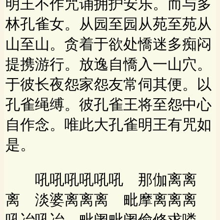
明王不作咒诵拥护安乐。而与多
林孔雀女。从园至园从苑至苑从
山至山。贪着于欲处憍迷多痴闷
提携游行。放逸自憍入一山穴。
于彼长夜怨家怨友常伺其便。以
孔雀绳缚。彼孔雀王将至怨中心
自作念。唯此大孔雀明王有咒如
是。
吼吼吼吼吼吼 那伽离离
离 淡婆离离离 毗摩离离离
吼冶吼冶 毗阇毗阇偷修求喽