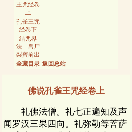
王咒经卷
上
孔雀王咒
经卷下
结咒界
法 帛尸
梨蜜前出
全藏目录
返回总站
佛说孔雀王咒经卷上
礼佛法僧。礼七正遍知及声
闻罗汉三果四向。礼弥勒等菩萨