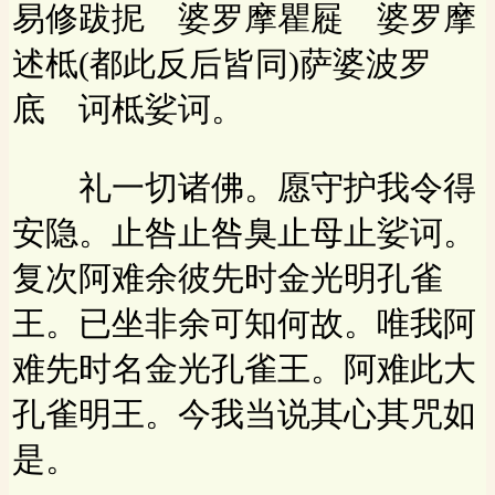
易修跋抳 婆罗摩瞿屣 婆罗摩
述柢(都此反后皆同)萨婆波罗
底 诃柢娑诃。
礼一切诸佛。愿守护我令得
安隐。止咎止咎臭止母止娑诃。
复次阿难余彼先时金光明孔雀
王。已坐非余可知何故。唯我阿
难先时名金光孔雀王。阿难此大
孔雀明王。今我当说其心其咒如
是。