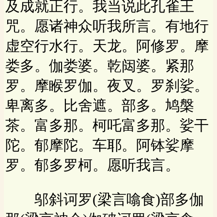
及成就正行。我当说此孔雀王
咒。愿诸神众听我所言。有地行
虚空行水行。天龙。阿修罗。摩
娄多。伽娄婆。乾闼婆。紧那
罗。摩睺罗伽。夜叉。罗刹娑。
卑离多。比舍遮。部多。鸠槃
茶。富多那。柯吒富多那。娑干
陀。郁摩陀。车耶。阿钵娑摩
罗。郁多罗柯。愿听我言。
邬斜诃罗(梁言噏食)部多伽