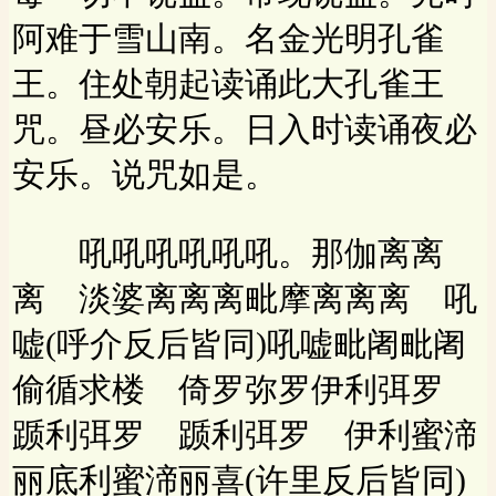
阿难于雪山南。名金光明孔雀
王。住处朝起读诵此大孔雀王
咒。昼必安乐。日入时读诵夜必
安乐。说咒如是。
吼吼吼吼吼吼。那伽离离
离 淡婆离离离毗摩离离离 吼
嘘(呼介反后皆同)吼嘘毗阇毗阇
偷循求楼 倚罗弥罗伊利弭罗
踬利弭罗 踬利弭罗 伊利蜜渧
丽底利蜜渧丽喜(许里反后皆同)