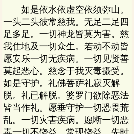
如是依水依虚空依须弥山。
一头二头彼常慈我。无足二足四
足多足。一切神龙皆莫为害。慈
我住地及一切众生。若动不动皆
愿安乐一切无疾病。一切见贤善
莫起恶心。慈念于我灭毒摄受。
如是守护。礼佛菩萨礼寂灭解
脱。礼已解脱。婆罗门欲除恶法
皆当作礼。愿垂守护一切恐畏荒
乱。一切灾害疾病。愿断一切恶
毒一切不饶益。常现饶益。先时