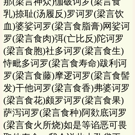
那(梁言神众)伽破诃罗(梁言食
乳)捺耻(汤履反)罗诃罗(梁言饮
血)婆娑诃罗(梁言食脂膏)网娑诃
罗(梁言食肉)弭(亡比反)陀诃罗
(梁言食胞)社多诃罗(梁言食生)
恃毗多诃罗(梁言食寿命)跋利诃
罗(梁言食藤)摩逻诃罗(梁言食髻
发)干他诃罗(梁言食香)弗婆诃罗
(梁言食花)颇罗诃罗(梁言食果)
萨泻诃罗(梁言食种)阿欻底诃罗
(梁言食火所烧)如是等谄恶可畏