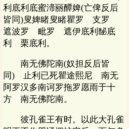
利底利底蜜渧丽醰婢(亡俾反后
皆同)叟婢睹叟睹瞿罗 支罗
遮波罗 毗罗 遮伊底利馝底
利 栗底利。
南无佛陀南(奴担反后皆
同) 止利已死瞿途熙尼 南无
阿罗汉多南诃罗拖罗愿雨于十
方 南无佛陀南。
彼孔雀王有时。以此大孔雀