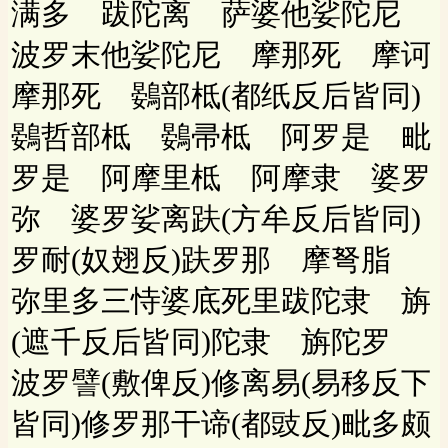
满多 跋陀离 萨婆他娑陀尼
波罗末他娑陀尼 摩那死 摩诃
摩那死 鷃部柢(都纸反后皆同)
鷃哲部柢 鷃帚柢 阿罗是 毗
罗是 阿摩里柢 阿摩隶 婆罗
弥 婆罗娑离趺(方牟反后皆同)
罗耐(奴翅反)趺罗那 摩弩脂
弥里多三恃婆底死里跋陀隶 旃
(遮千反后皆同)陀隶 旃陀罗
波罗譬(敷俾反)修离易(易移反下
皆同)修罗那干谛(都豉反)毗多颇