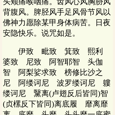
头颊痛喉咽痛。齿风心风胸胁风
背腹风。脾胫风手足风骨节风以
佛神力愿除某甲身体病苦。日夜
安隐快乐。说咒如是。
伊致 毗致 箕致 熙利
婆致 尼致 阿智耶智 头伽
智 阿梨娑求致 榜修比沙之
尼 阿缕诃尼 波罗缕诃尼 軁
缕诃尼 黳离(卢翅反后皆同)智
(贞樏反下皆同)离底履 靡离靡
离 底靡 头靡 头头靡一底蜜