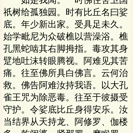
祇树给孤独园。时有比丘名曰娑
底。年少新出家。受具足未久。
始学毗尼为众破樵以营澡浴。樵
孔黑蛇啮其右脚拇指。毒攻其身
躄地吐沫转眼腾视。阿难见其苦
痛。往至佛所具白佛言。云何治
救。佛告阿难汝持我语。以大孔
雀王咒为除恶毒。往至于彼摄受
守护。令娑底比丘身得安乐。汝
当结界从天持龙、阿修罗、伽楼