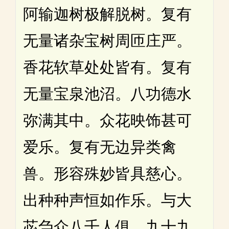
阿输迦树极解脱树。复有
无量诸杂宝树周匝庄严。
香花软草处处皆有。复有
无量宝泉池沼。八功德水
弥满其中。众花映饰甚可
爱乐。复有无边异类禽
兽。形容殊妙皆具慈心。
出种种声恒如作乐。与大
苾刍众八千人俱。九十九