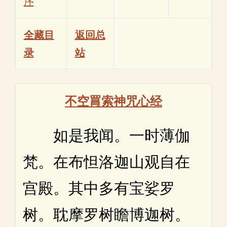
序
全藏目
返回总
录
站
不空罥索神咒心经
如是我闻。一时薄伽
梵。在布怛洛迦山观自在
宫殿。其中多有宝娑罗
树。耽摩罗树瞻博迦树。