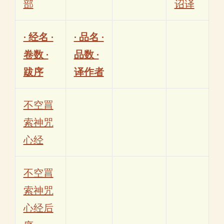
部
诏译
· 经名 ·
· 品名 ·
卷数 ·
品数 ·
跋序
译作者
不空罥
索神咒
心经
不空罥
索神咒
心经后