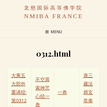
龙慈国际高等佛学院
NMIBA FRANCE
MENU
0312.html
大乘五
唐三
不空罥
大部外
藏法
索神咒
重译经·
一卷
师玄
心经一
第0312
奘奉
卷