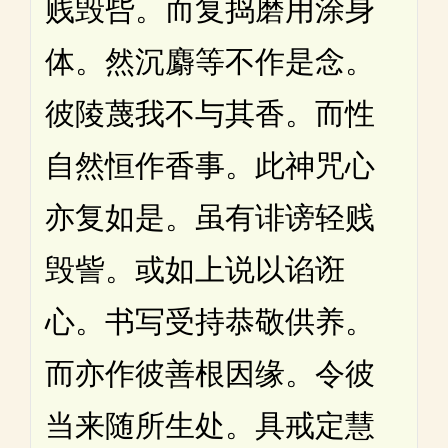
贱毁呰。而复捣磨用涂身
体。然沉麝等不作是念。
彼陵蔑我不与其香。而性
自然恒作香事。此神咒心
亦复如是。虽有诽谤轻贱
毁訾。或如上说以谄诳
心。书写受持恭敬供养。
而亦作彼善根因缘。令彼
当来随所生处。具戒定慧