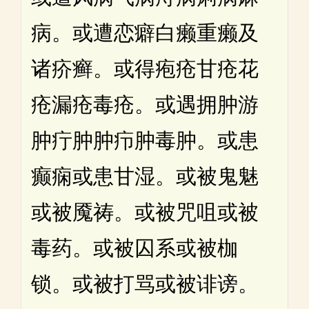
病。或遭恋癖白癞重癞及
诸疥癣。或得疱疮甘疮花
疮漏疮毒疮。或遇拥肿游
肿疔肿肿疖肿毒肿。或患
癫痫或患甘湿。或被鬼魅
或被魇祷。或被咒咀或被
毒药。或被囚系或被枷
锁。或被打骂或被诽谤。