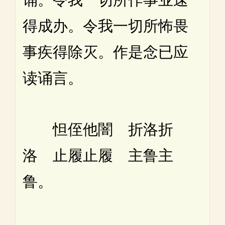
得成办。令我一切所怖畏
事疾得除灭。作是念已应
读诵言。
怛侄他闇 折洛折
洛 止履止履 主鲁主
鲁。