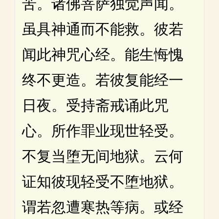
苦。诸佛菩萨独觉声闻。
虽具神通而不能救。彼若
闻此神咒心经。能生悔愧
终不更造。若彼复能经一
日夜。受持斋戒诵此咒
心。所作罪业现世轻受。
不复当堕无间地狱。云何
证知彼现轻受不堕地狱。
谓若忽遭寒热等病。或经