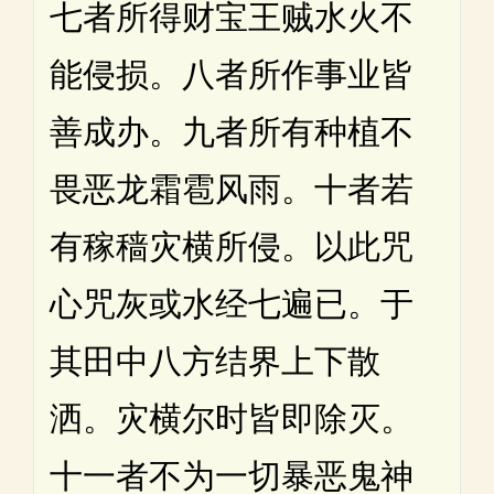
七者所得财宝王贼水火不
能侵损。八者所作事业皆
善成办。九者所有种植不
畏恶龙霜雹风雨。十者若
有稼穑灾横所侵。以此咒
心咒灰或水经七遍已。于
其田中八方结界上下散
洒。灾横尔时皆即除灭。
十一者不为一切暴恶鬼神