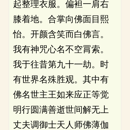
起整理衣服。偏袒一肩右
膝着地。合掌向佛面目熙
怡。开颜含笑而白佛言。
我有神咒心名不空罥索。
我于往昔第九十一劫。时
有世界名殊胜观。其中有
佛名世主王如来应正等觉
明行圆满善逝世间解无上
丈夫调御士天人师佛薄伽