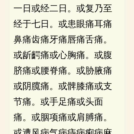
一日或经二日。或复乃至
经于七日。或患眼痛耳痛
鼻痛齿痛牙痛唇痛舌痛。
或龂齶痛或心胸痛。或腹
脐痛或腰脊痛。或胁腋痛
或阴臗痛。或髀膝痛或支
节痛。或手足痛或头面
痛。或胭项痛或肩膊痛。
或遭风病气病痔病痢病麻