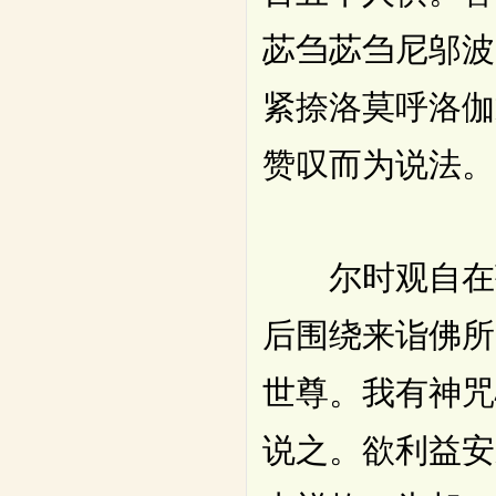
苾刍苾刍尼邬波
紧捺洛莫呼洛伽
赞叹而为说法。
尔时观自在菩
后围绕来诣佛所
世尊。我有神咒
说之。欲利益安