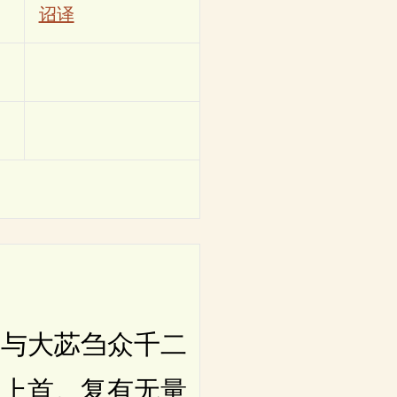
诏译
与大苾刍众千二
为上首。复有无量