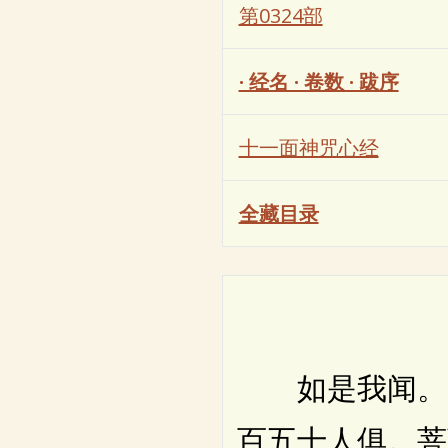
第0324部
· 经名 · 卷数 · 跋序
十一面神咒心经
全藏目录
如是我闻。一
百五十人俱。菩