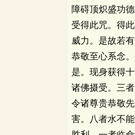
障碍顶炽盛功德
受得此咒。得此
威力。是故若有
恭敬至心系念。
是。现身获得十
诸佛摄受。三者
令诸尊贵恭敬先
害。八者水不能
胜利。一者临命