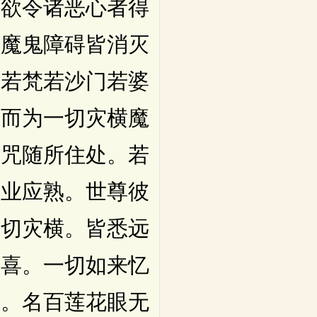
。欲令诸恶心者得
。魔鬼障碍皆消灭
魔若梵若沙门若婆
。而为一切灾横魔
神咒随所住处。若
恶业应熟。世尊彼
一切灾横。皆悉远
随喜。一切如来忆
世。名百莲花眼无