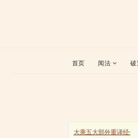
首页
闻法
破
大乘五大部外重译经·