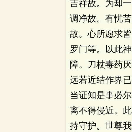
吉祥故。为却一
调净故。有忧苦
故。心所愿求皆
罗门等。以此神
障。刀杖毒药厌
远若近结作界已
当证知是事必尔
离不得侵近。此
持守护。世尊我