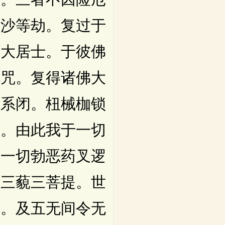
伽沙等劫。复过于
作大居士。于彼佛
此咒。复得诸佛大
狱系闭。杻械枷锁
难。由此我于一切
取一切勃恶药叉逻
罗三藐三菩提。世
罪。及五无间令无