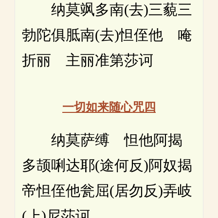
纳莫飒多南(去)三藐三
勃陀俱胝南(去)怛侄他 唵
折丽 主丽准第莎诃
一切如来随心咒四
纳莫萨缚 怛他阿揭
多颉唎达耶(途何反)阿奴揭
帝怛侄他瓮屈(居勿反)弄岐
(上)尼莎诃