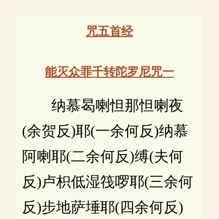
咒五首经
能灭众罪千转陀罗尼咒一
纳慕曷喇怛那怛喇夜
(余贺反)耶(一余何反)纳慕
阿喇耶(二余何反)缚(夫何
反)卢枳低湿筏啰耶(三余何
反)步地萨埵耶(四余何反)