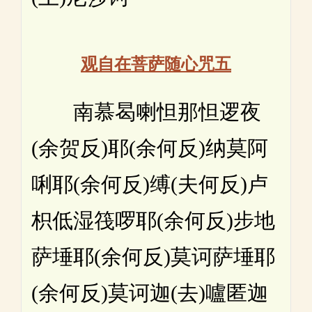
观自在菩萨随心咒五
南慕曷喇怛那怛逻夜
(余贺反)耶(余何反)纳莫阿
唎耶(余何反)缚(夫何反)卢
枳低湿筏啰耶(余何反)步地
萨埵耶(余何反)莫诃萨埵耶
(余何反)莫诃迦(去)嚧匿迦