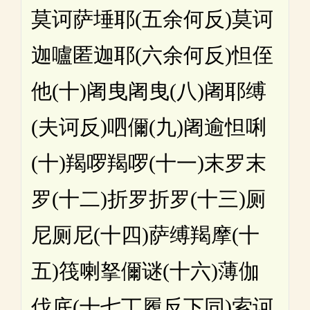
莫诃萨埵耶(五余何反)莫诃
迦嚧匿迦耶(六余何反)怛侄
他(十)阇曳阇曳(八)阇耶缚
(夫诃反)呬儞(九)阇逾怛唎
(十)羯啰羯啰(十一)末罗末
罗(十二)折罗折罗(十三)厕
尼厕尼(十四)萨缚羯摩(十
五)筏喇拏儞谜(十六)薄伽
伐底(十七丁履反下同)索诃