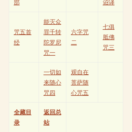
部
诏译
能灭众
七俱
咒五首
罪千转
六字咒
胝佛
经
陀罗尼
二
咒三
咒一
一切如
观自在
来随心
菩萨随
咒四
心咒五
全藏目
返回总
录
站