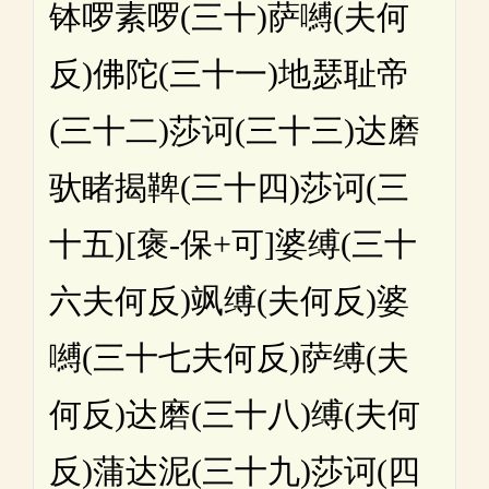
钵啰素啰(三十)萨嚩(夫何
反)佛陀(三十一)地瑟耻帝
(三十二)莎诃(三十三)达磨
驮睹揭鞞(三十四)莎诃(三
十五)[褒-保+可]婆缚(三十
六夫何反)飒缚(夫何反)婆
嚩(三十七夫何反)萨缚(夫
何反)达磨(三十八)缚(夫何
反)蒲达泥(三十九)莎诃(四