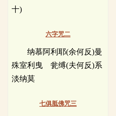
十)
六字咒二
纳慕阿利耶(余何反)曼
殊室利曳 瓮缚(夫何反)系
淡纳莫
七俱胝佛咒三