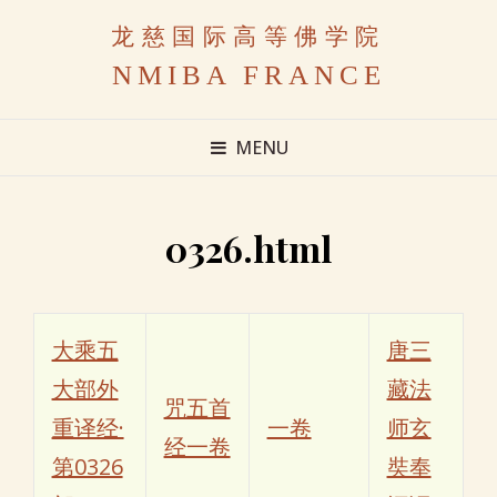
龙慈国际高等佛学院
NMIBA FRANCE
MENU
0326.html
大乘五
唐三
大部外
藏法
咒五首
重译经·
一卷
师玄
经一卷
第0326
奘奉