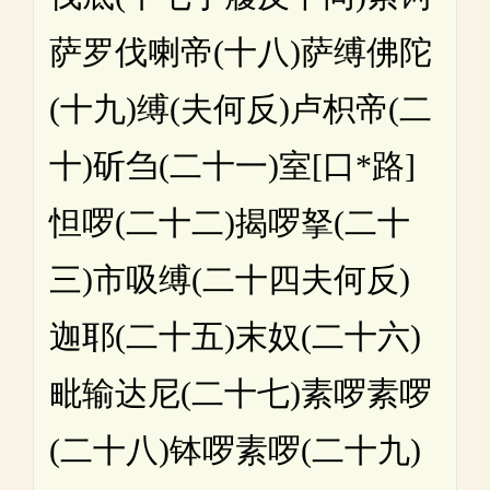
萨罗伐喇帝(十八)萨缚佛陀
(十九)缚(夫何反)卢枳帝(二
十)斫刍(二十一)室[口*路]
怛啰(二十二)揭啰拏(二十
三)市吸缚(二十四夫何反)
迦耶(二十五)末奴(二十六)
毗输达尼(二十七)素啰素啰
(二十八)钵啰素啰(二十九)