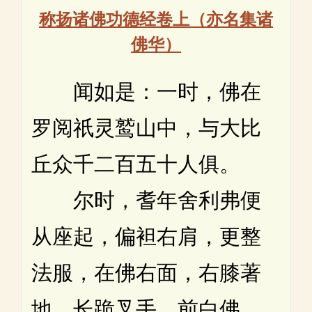
称扬诸佛功德经卷上（亦名集诸
佛华）
闻如是：一时，佛在
罗阅祇灵鹫山中，与大比
丘众千二百五十人俱。
尔时，耆年舍利弗便
从座起，偏袒右肩，更整
法服，在佛右面，右膝著
地，长跪叉手，前白佛