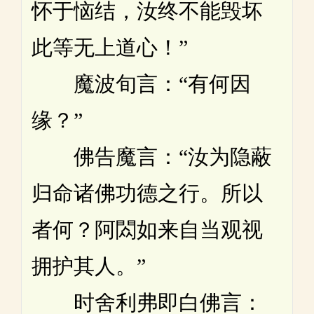
怀于恼结，汝终不能毁坏
此等无上道心！”
魔波旬言：“有何因
缘？”
佛告魔言：“汝为隐蔽
归命诸佛功德之行。所以
者何？阿閦如来自当观视
拥护其人。”
时舍利弗即白佛言：