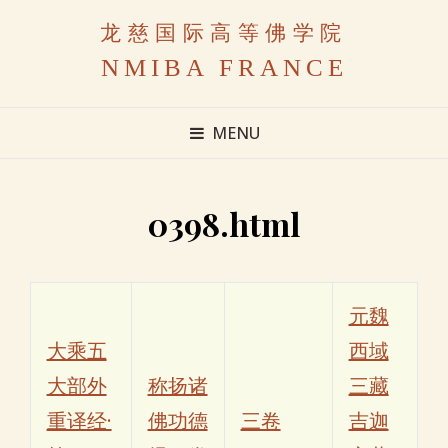
龙慈国际高等佛学院
NMIBA FRANCE
MENU
0398.html
元魏
大乘五
西域
大部外
称扬诸
三藏
重译经·
佛功德
三卷
吉迦