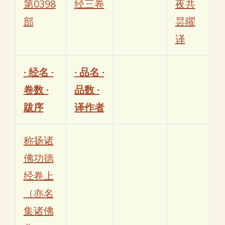
第0398
经三卷
夜共
部
昙曜
译
· 经名 ·
· 品名 ·
卷数 ·
品数 ·
跋序
译作者
称扬诸
佛功德
经卷上
（亦名
集诸佛