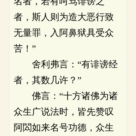
名者，若有呵骂诽谤之
者，斯人则为造大恶行致
无量罪，入阿鼻狱具受众
苦！”
舍利弗言：“有诽谤经
者，其数几许？”
佛言：“十方诸佛为诸
众生广说法时，皆先赞叹
阿閦如来名号功德，众生