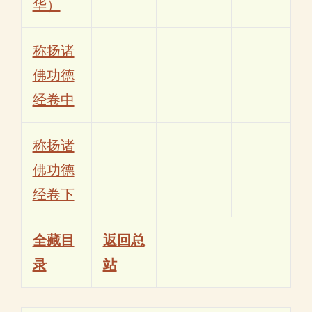
华）
称扬诸
佛功德
经卷中
称扬诸
佛功德
经卷下
全藏目
返回总
录
站