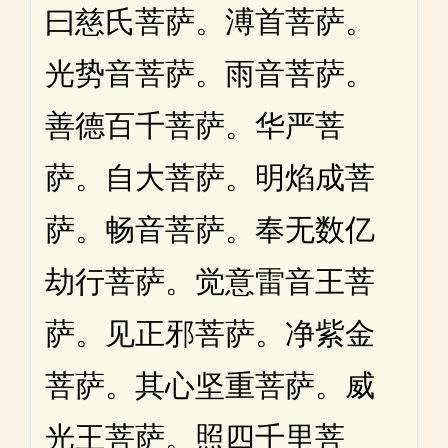
曰慈氏菩萨。溥首菩萨。
光势音菩萨。雨音菩萨。
善德百千菩萨。华严菩
萨。自大菩萨。明焰成菩
萨。畅音菩萨。奉无数亿
劫行菩萨。觉意雷音王菩
萨。见正邪菩萨。净紫金
菩萨。其心坚重菩萨。威
光王菩萨。照四千里菩