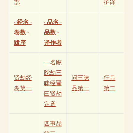
部
护译
· 经名 ·
· 品名 ·
卷数 ·
品数 ·
跋序
译作者
一名颰
陀劫三
贤劫经
问三昧
行品
昧经晋
卷第一
品第一
第二
曰贤劫
定意
四事品