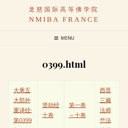
龙慈国际高等佛学院
NMIBA FRANCE
MENU
0399.html
大乘五
西晋
大部外
三藏
贤劫经
第一卷
重译经·
法师
十卷
～十卷
第0399
竺法