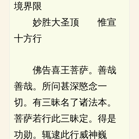
境界限
妙胜大圣顶 惟宣
十方行
佛告喜王菩萨。善哉
善哉。所问甚深愍念一
切。有三昧名了诸法本。
菩萨若行此三昧定。得是
功勋。辄逮此行威神巍