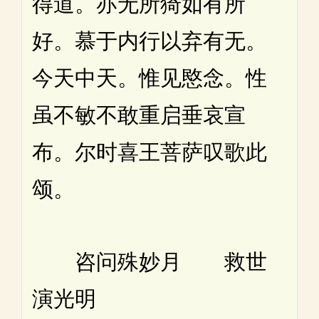
得道。亦无所猗如有所
好。慕于内行以弃有无。
今天中天。惟见愍念。性
虽不敏不敢重启垂哀宣
布。尔时喜王菩萨叹歌此
颂。
咨问殊妙月 救世
演光明