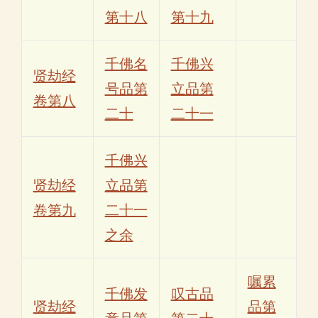
第十八
第十九
千佛名
千佛兴
贤劫经
号品第
立品第
卷第八
二十
二十一
千佛兴
贤劫经
立品第
卷第九
二十一
之余
嘱累
千佛发
叹古品
贤劫经
品第