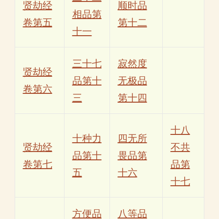
贤劫经
顺时品
相品第
卷第五
第十二
十一
三十七
寂然度
贤劫经
品第十
无极品
卷第六
三
第十四
十八
十种力
四无所
贤劫经
不共
品第十
畏品第
卷第七
品第
五
十六
十七
方便品
八等品