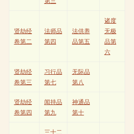
第三
诸度
贤劫经
法师品
法供养
无极
卷第二
第四
品第五
品第
六
贤劫经
习行品
无际品
卷第三
第七
第八
贤劫经
闻持品
神通品
卷第四
第九
第十
三十二