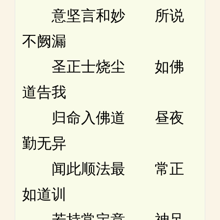
意坚言和妙 所说
不阙漏
圣正士烧尘 如佛
道告我
归命入佛道 昼夜
勤无异
闻此顺法最 常正
如道训
若持常定意 神足