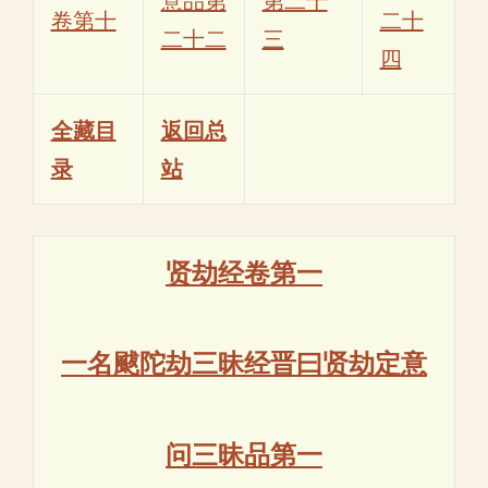
意品第
第二十
卷第十
二十
二十二
三
四
全藏目
返回总
录
站
贤劫经卷第一
一名颰陀劫三昧经晋曰贤劫定意
问三昧品第一