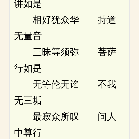
讲如是
相好犹众华 持道
无量音
三昧等须弥 菩萨
行如是
无等伦无谄 不我
无三垢
最寂众所叹 问人
中尊行