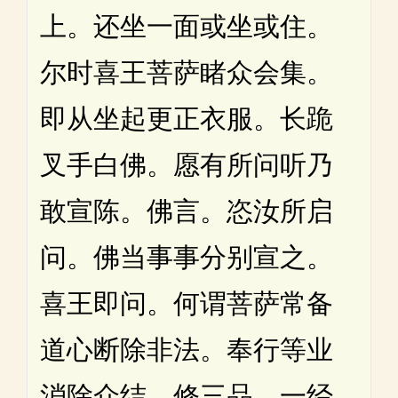
上。还坐一面或坐或住。
尔时喜王菩萨睹众会集。
即从坐起更正衣服。长跪
叉手白佛。愿有所问听乃
敢宣陈。佛言。恣汝所启
问。佛当事事分别宣之。
喜王即问。何谓菩萨常备
道心断除非法。奉行等业
消除众结。修三品。一经