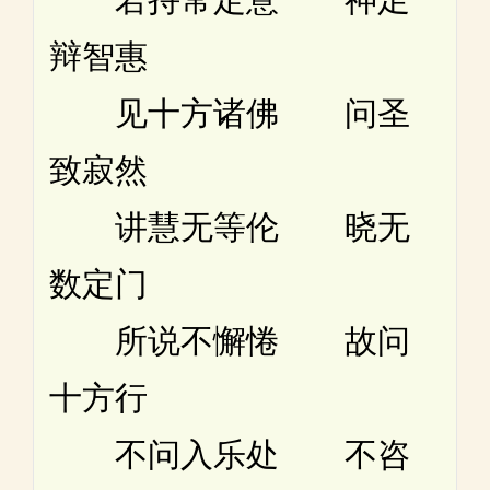
辩智惠
见十方诸佛 问圣
致寂然
讲慧无等伦 晓无
数定门
所说不懈惓 故问
十方行
不问入乐处 不咨