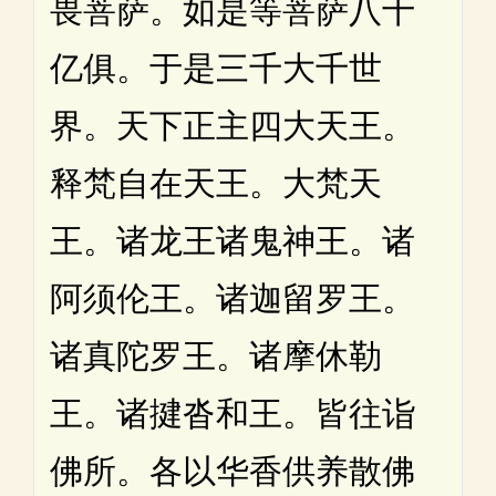
畏菩萨。如是等菩萨八十
亿俱。于是三千大千世
界。天下正主四大天王。
释梵自在天王。大梵天
王。诸龙王诸鬼神王。诸
阿须伦王。诸迦留罗王。
诸真陀罗王。诸摩休勒
王。诸揵沓和王。皆往诣
佛所。各以华香供养散佛