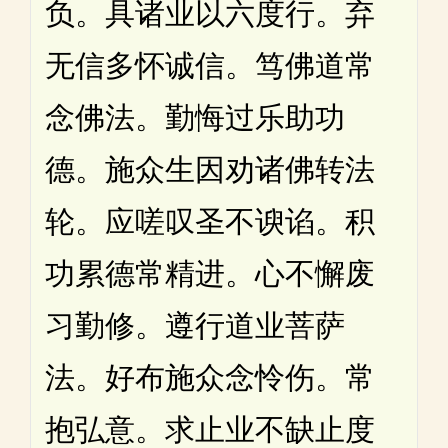
负。具诸业以六度行。弃
无信多怀诚信。笃佛道常
念佛法。勤悔过乐助功
德。施众生因劝诸佛转法
轮。应嗟叹圣不谀谄。积
功累德常精进。心不懈废
习勤修。遵行道业菩萨
法。好布施众念怜伤。常
抱弘意。求止业不缺止度