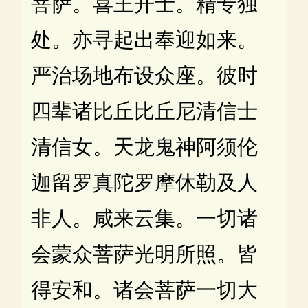
菩萨。喜王开士。精专独
处。亦寻起出奉迎如来。
严治场地布设众座。彼时
四辈诸比丘比丘尼清信士
清信女。天龙鬼神阿须伦
迦留罗真陀罗摩休勒及人
非人。咸来云集。一切诸
会蒙众菩萨光明所照。皆
得安和。诸会菩萨一切大