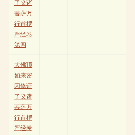
了义诸
菩萨万
行首楞
严经卷
第四
大佛顶
如来密
因修证
了义诸
菩萨万
行首楞
严经卷