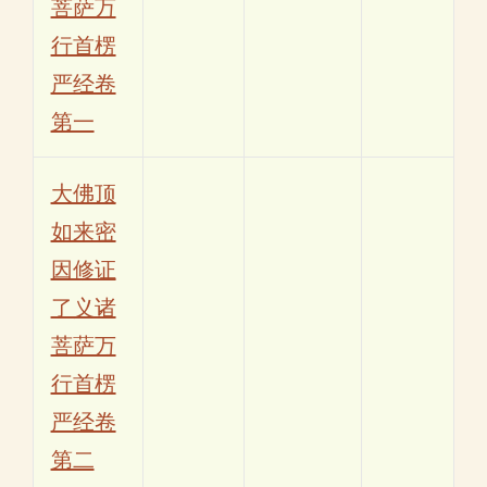
菩萨万
行首楞
严经卷
第一
大佛顶
如来密
因修证
了义诸
菩萨万
行首楞
严经卷
第二