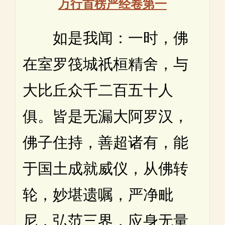
万行首楞严经卷第一
如是我闻：一时，佛
在室罗筏城祇桓精舍，与
大比丘众千二百五十人
俱。皆是无漏大阿罗汉，
佛子住持，善超诸有，能
于国土成就威仪，从佛转
轮，妙堪遗嘱，严净毗
尼，弘范三界，应身无量