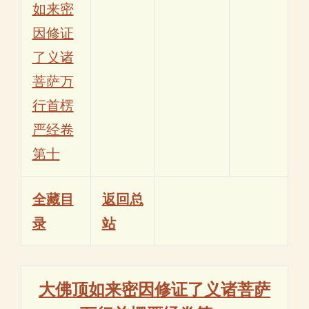
如来密
因修证
了义诸
菩萨万
行首楞
严经卷
第十
全藏目
返回总
录
站
大佛顶如来密因修证了义诸菩萨