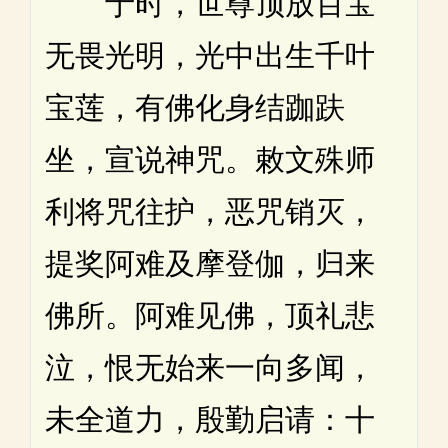
于时，世尊顶放百宝
无畏光明，光中出生千叶
宝莲，有佛化身结跏趺
坐，宣说神咒。敕文殊师
利将咒往护，恶咒销灭，
提奖阿难及摩登伽，归来
佛所。阿难见佛，顶礼悲
泣，恨无始来一向多闻，
未全道力，殷勤启请：十