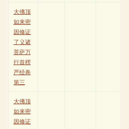
大佛顶
如来密
因修证
了义诸
菩萨万
行首楞
严经卷
第三
大佛顶
如来密
因修证