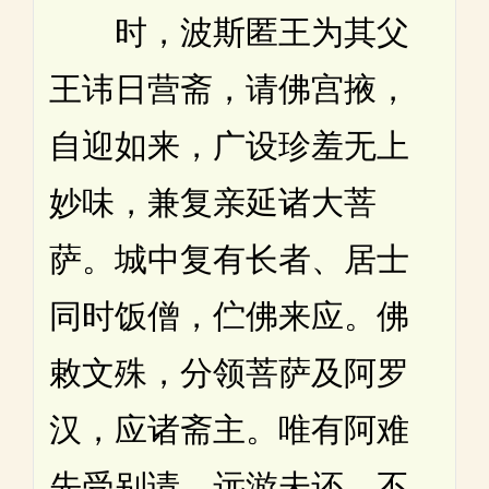
时，波斯匿王为其父
王讳日营斋，请佛宫掖，
自迎如来，广设珍羞无上
妙味，兼复亲延诸大菩
萨。城中复有长者、居士
同时饭僧，伫佛来应。佛
敕文殊，分领菩萨及阿罗
汉，应诸斋主。唯有阿难
先受别请，远游未还，不