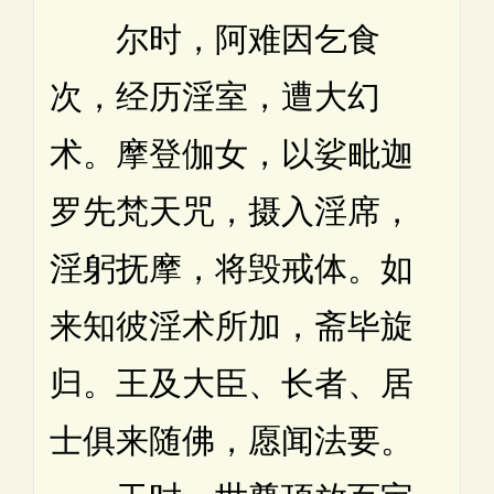
尔时，阿难因乞食
次，经历淫室，遭大幻
术。摩登伽女，以娑毗迦
罗先梵天咒，摄入淫席，
淫躬抚摩，将毁戒体。如
来知彼淫术所加，斋毕旋
归。王及大臣、长者、居
士俱来随佛，愿闻法要。