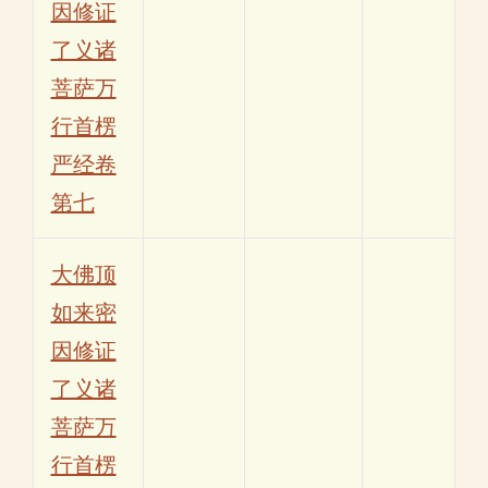
因修证
了义诸
菩萨万
行首楞
严经卷
第七
大佛顶
如来密
因修证
了义诸
菩萨万
行首楞