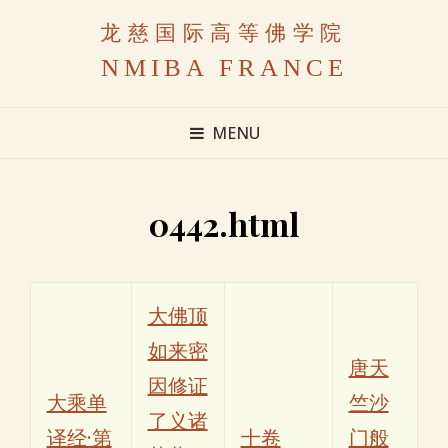
龙慈国际高等佛学院
NMIBA FRANCE
MENU
0442.html
大佛顶
如来密
唐天
因修证
大乘单
竺沙
了义诸
译经·第
十卷
门般