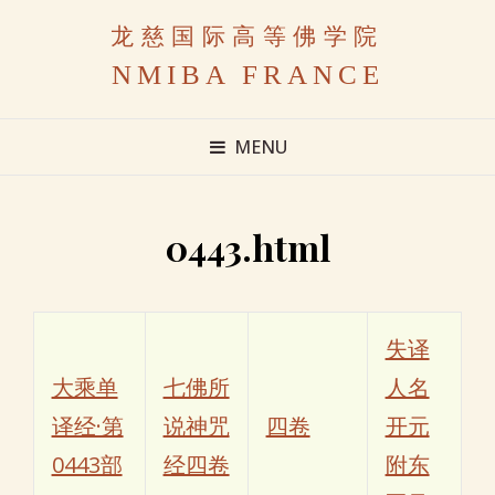
龙慈国际高等佛学院
NMIBA FRANCE
MENU
0443.html
失译
大乘单
七佛所
人名
译经·第
说神咒
四卷
开元
0443部
经四卷
附东