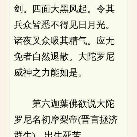
剑。四面大黑风起。令其
兵众皆悉不得见日月光。
诸夜叉众吸其精气。应无
免者自然退散。大陀罗尼
威神之力能如是。
第六迦葉佛欲说大陀
罗尼名初摩梨帝(晋言拯济
群生)。出生死苦。