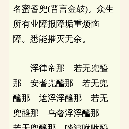
名蜜耆兜(晋言金鼓)。众生
所有业障报障垢重烦恼
障。悉能摧灭无余。
浮律帝那 若无兜醯
那 安耆兜醯那 若无兜
醯那 遮浮浮醯那 若无
兜醯那 乌奢浮浮醯那
若无兜醯那 睒波咻咻醯