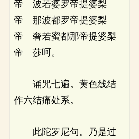
帝 波若婆罗帝提婆梨
帝 那波都罗帝提婆梨
帝 奢若蜜都那帝提婆梨
帝 莎呵。
诵咒七遍。黄色线结
作六结痛处系。
此陀罗尼句。乃是过