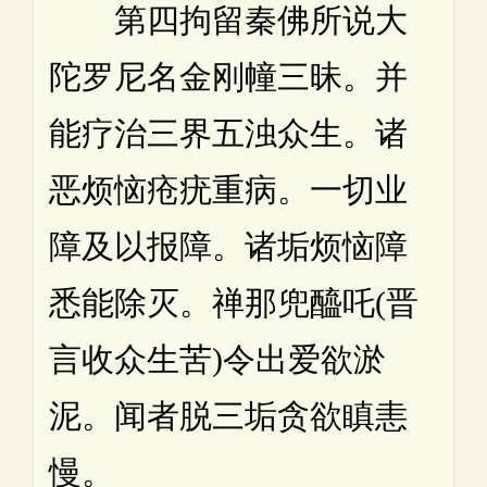
第四拘留秦佛所说大
陀罗尼名金刚幢三昧。并
能疗治三界五浊众生。诸
恶烦恼疮疣重病。一切业
障及以报障。诸垢烦恼障
悉能除灭。禅那兜醯吒(晋
言收众生苦)令出爱欲淤
泥。闻者脱三垢贪欲瞋恚
慢。