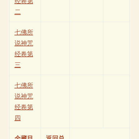
经卷第
二
七佛所
说神咒
经卷第
三
七佛所
说神咒
经卷第
四
全藏目
返回总