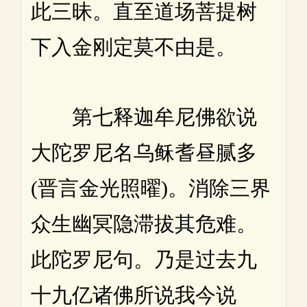
此三昧。直至道场菩提树
下入金刚定莫不由是。
第七释迦牟尼佛欲说
大陀罗尼名乌稣耆昼腻多
(晋言金光照曜)。消除三界
众生幽冥隐滞拔其危难。
此陀罗尼句。乃是过去九
十九亿诸佛所说我今说