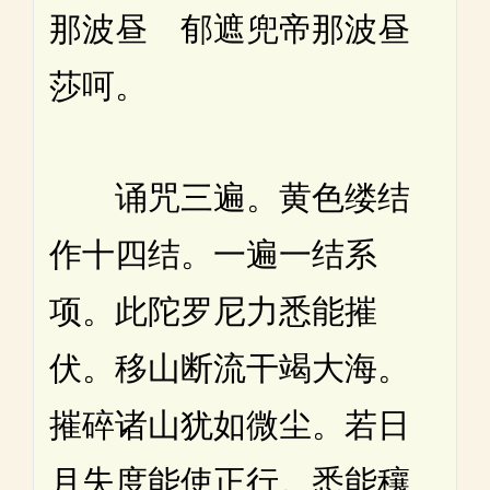
那波昼 郁遮兜帝那波昼
莎呵。
诵咒三遍。黄色缕结
作十四结。一遍一结系
项。此陀罗尼力悉能摧
伏。移山断流干竭大海。
摧碎诸山犹如微尘。若日
月失度能使正行。悉能穰