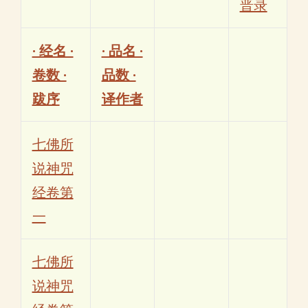
晋录
· 经名 ·
· 品名 ·
卷数 ·
品数 ·
跋序
译作者
七佛所
说神咒
经卷第
一
七佛所
说神咒