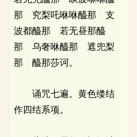
那 究梨吒咻咻醯那 支
波都醯那 若无昼那醯
那 乌奢咻醯那 遮兜梨
那 醯那莎诃。
诵咒七遍。黄色缕结
作四结系项。