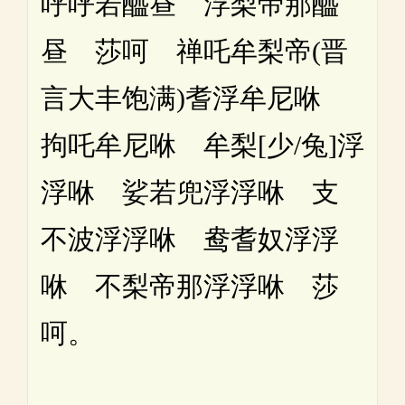
呼呼若醯昼 浮梨帝那醯
昼 莎呵 禅吒牟梨帝(晋
言大丰饱满)耆浮牟尼咻
拘吒牟尼咻 牟梨[少/兔]浮
浮咻 娑若兜浮浮咻 支
不波浮浮咻 鸯耆奴浮浮
咻 不梨帝那浮浮咻 莎
呵。