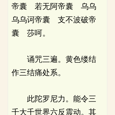
帝囊 若无阿帝囊 乌乌
乌乌诃帝囊 支不波破帝
囊 莎呵。
诵咒三遍。黄色缕结
作三结痛处系。
此陀罗尼力。能令三
千大千世界六反震动。其