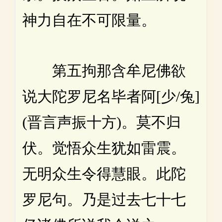
神力自在不可限量。
第五拘那含牟尼佛欲
说大陀罗尼名毕者阿[少/兔]
(晋言声振十方)。莫不归
伏。觉悟众生犹如雷震。
无明众生令得慧眼。此陀
罗尼句。乃是过去七十七