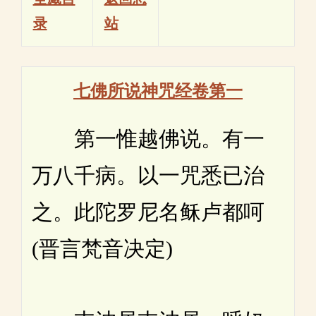
录
站
七佛所说神咒经卷第一
第一惟越佛说。有一
万八千病。以一咒悉已治
之。此陀罗尼名稣卢都呵
(晋言梵音决定)