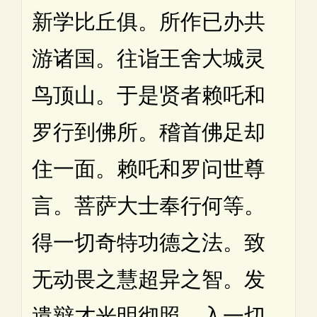
新学比丘俱。所作已办共
游诸国。往诣王舍大城灵
鸟顶山。于是贤者赖吒和
罗行到佛所。稽首佛足却
住一面。赖吒和罗问世尊
言。菩萨大士奉行何等。
得一切奇特功德之法。致
无动畏之慧超异之智。发
遣辩才光明彻照。入一切