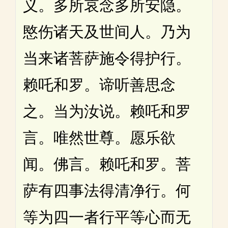
义。多所哀念多所安隐。
愍伤诸天及世间人。乃为
当来诸菩萨施令得护行。
赖吒和罗。谛听善思念
之。当为汝说。赖吒和罗
言。唯然世尊。愿乐欲
闻。佛言。赖吒和罗。菩
萨有四事法得清净行。何
等为四一者行平等心而无