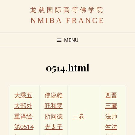
龙慈国际高等佛学院
NMIBA FRANCE
MENU
0514.html
大乘五
佛说赖
西晋
大部外
吒和罗
三藏
重译经·
所问德
一卷
法师
第0514
光太子
竺法