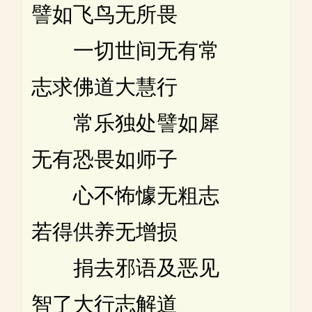
譬如飞鸟无所畏
一切世间无有常
志求佛道大慧行
常乐独处譬如犀
无有恐畏如师子
心不怖懅无粗志
若得供养无增损
捐去邪语及恶见
智了大行志解道