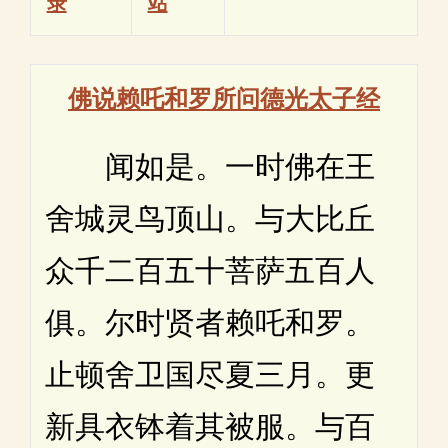
录
站
佛说赖吒和罗所问德光太子经
闻如是。一时佛在王
舍城灵鸟顶山。与大比丘
众千二百五十菩萨五百人
俱。尔时贤者赖吒和罗。
止顿舍卫国尽夏三月。更
新具衣钵着其被服。与百