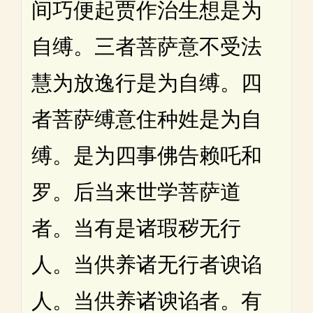
间巧便起贾作治生想是为
自缚。三者菩萨意不受法
慧为放逸行是为自缚。四
者菩萨缚意住种姓是为自
缚。是为四事佛告赖吒和
罗。后当来世学菩萨道
者。当有是诸瑕秽无行
人。当供养诸无行者谀谄
人。当供养诸谀谄者。有