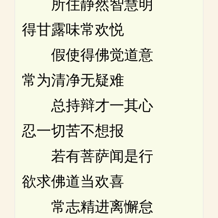
所住静然智慧明
得甘露味常欢悦
假使得佛觉道意
常为清净无疑难
总持辩才一其心
忍一切苦不想报
若有菩萨闻是行
欲求佛道当欢喜
常志精进离懈怠