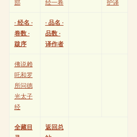
部
经一卷
护译
· 经名 ·
· 品名 ·
卷数 ·
品数 ·
跋序
译作者
佛说赖
吒和罗
所问德
光太子
经
全藏目
返回总