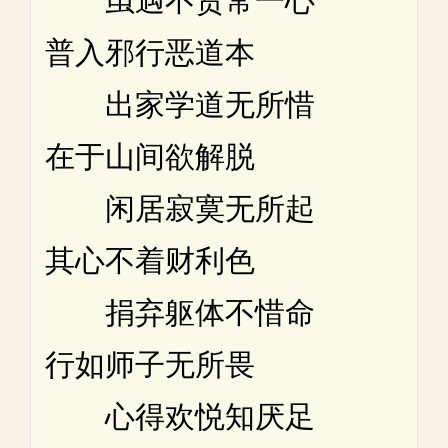
虽遇不贤常一心
普入邪行恶道本
出家学道无所惜
在于山间欲解脱
闲居寂寞无所起
其心不着财利色
捐弃躯体不惜命
行如师子无所畏
心得欢悦知厌足