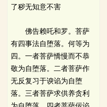
了秽无知意不害
佛告赖吒和罗。菩萨
有四事法自堕落。何等为
四。一者菩萨憍慢而不恭
敬为自堕落。二者菩萨作
无反复习于谀谄为自堕
落。三者菩萨求供养贪利
为自堕落。四者菩萨佞谄