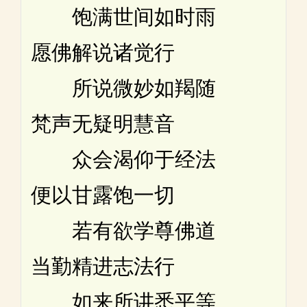
饱满世间如时雨
愿佛解说诸觉行
所说微妙如羯随
梵声无疑明慧音
众会渴仰于经法
便以甘露饱一切
若有欲学尊佛道
当勤精进志法行
如来所讲悉平等