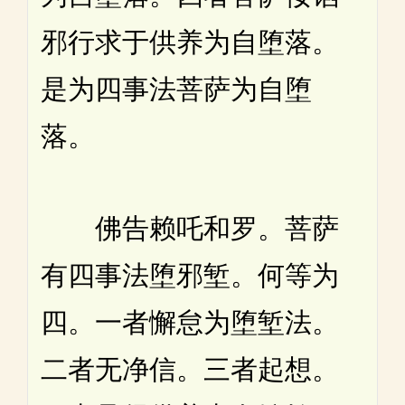
邪行求于供养为自堕落。
是为四事法菩萨为自堕
落。
佛告赖吒和罗。菩萨
有四事法堕邪堑。何等为
四。一者懈怠为堕堑法。
二者无净信。三者起想。