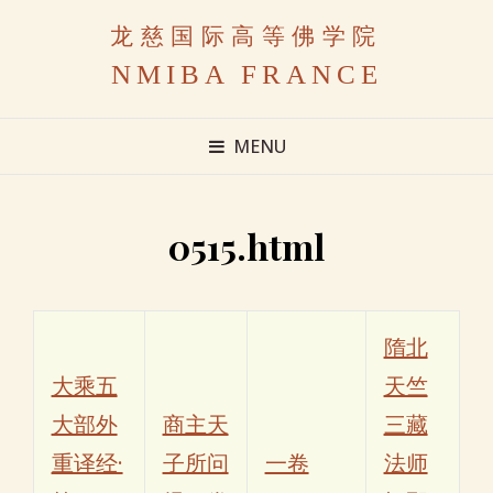
龙慈国际高等佛学院
NMIBA FRANCE
MENU
0515.html
隋北
大乘五
天竺
大部外
商主天
三藏
重译经·
子所问
一卷
法师