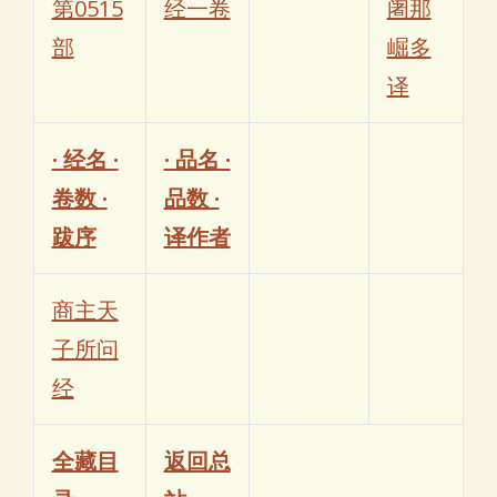
第0515
经一卷
阇那
部
崛多
译
· 经名 ·
· 品名 ·
卷数 ·
品数 ·
跋序
译作者
商主天
子所问
经
全藏目
返回总