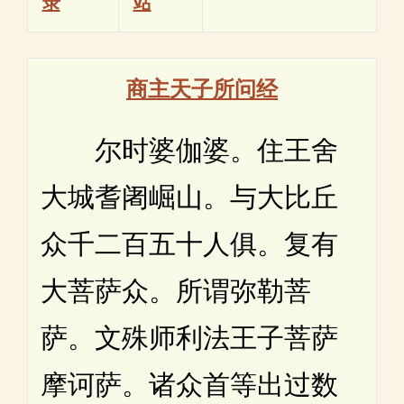
录
站
商主天子所问经
尔时婆伽婆。住王舍
大城耆阇崛山。与大比丘
众千二百五十人俱。复有
大菩萨众。所谓弥勒菩
萨。文殊师利法王子菩萨
摩诃萨。诸众首等出过数