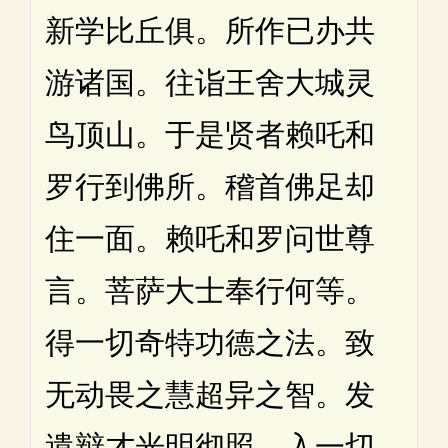
新学比丘俱。所作已办共
游诸国。往诣王舍大城灵
鸟顶山。于是贤者赖吒和
罗行到佛所。稽首佛足却
住一面。赖吒和罗问世尊
言。菩萨大士奉行何等。
得一切奇特功德之法。致
无动畏之慧超异之智。发
遣辩才光明彻照。入一切