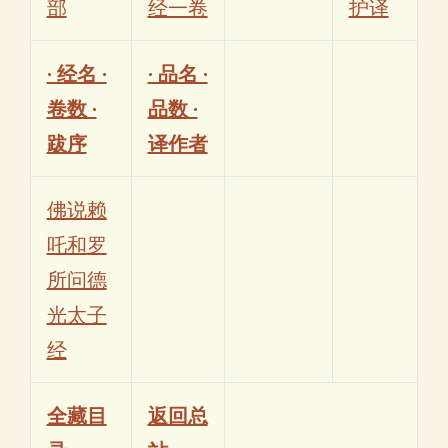
部
经一卷
护译
· 经名 ·
· 品名 ·
卷数 ·
品数 ·
跋序
译作者
佛说赖
吒和罗
所问德
光太子
经
全藏目
返回总