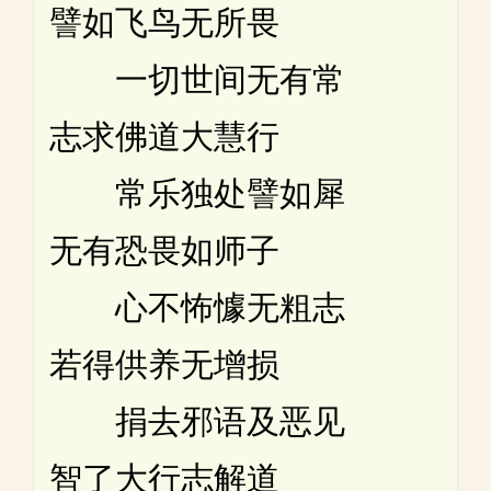
譬如飞鸟无所畏
一切世间无有常
志求佛道大慧行
常乐独处譬如犀
无有恐畏如师子
心不怖懅无粗志
若得供养无增损
捐去邪语及恶见
智了大行志解道