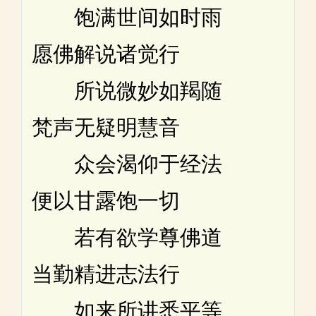
饱满世间如时雨
愿佛解说诸觉行
所说微妙如羯随
梵声无疑明慧音
众会渴仰于经法
便以甘露饱一切
若有欲学尊佛道
当勤精进志法行
如来所讲悉平等