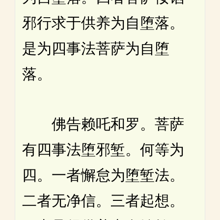
邪行求于供养为自堕落。
是为四事法菩萨为自堕
落。
佛告赖吒和罗。菩萨
有四事法堕邪堑。何等为
四。一者懈怠为堕堑法。
二者无净信。三者起想。