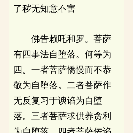
了秽无知意不害
佛告赖吒和罗。菩萨
有四事法自堕落。何等为
四。一者菩萨憍慢而不恭
敬为自堕落。二者菩萨作
无反复习于谀谄为自堕
落。三者菩萨求供养贪利
为自堕落。四者菩萨佞谄