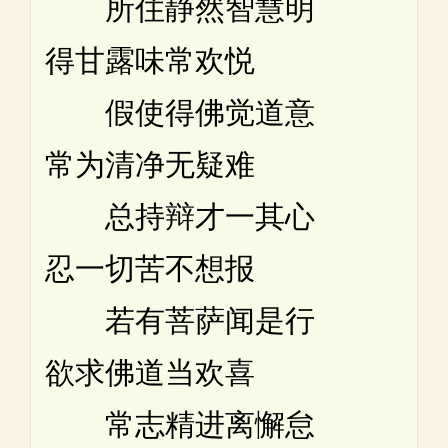
所住静然智慧明
得甘露味常欢悦
假使得佛觉道意
常为清净无疑难
总持辩才一其心
忍一切苦不想报
若有菩萨闻是行
欲求佛道当欢喜
常志精进离懈怠