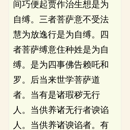
间巧便起贾作治生想是为
自缚。三者菩萨意不受法
慧为放逸行是为自缚。四
者菩萨缚意住种姓是为自
缚。是为四事佛告赖吒和
罗。后当来世学菩萨道
者。当有是诸瑕秽无行
人。当供养诸无行者谀谄
人。当供养诸谀谄者。有