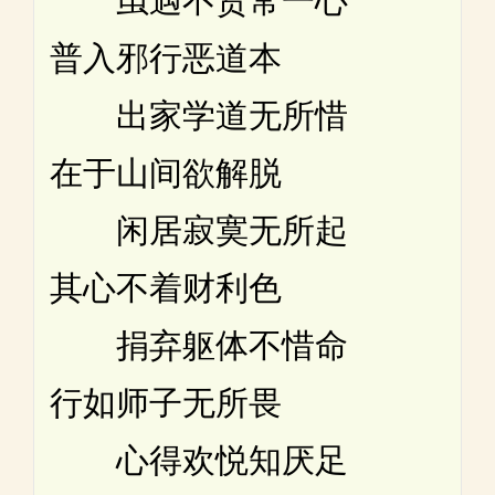
虽遇不贤常一心
普入邪行恶道本
出家学道无所惜
在于山间欲解脱
闲居寂寞无所起
其心不着财利色
捐弃躯体不惜命
行如师子无所畏
心得欢悦知厌足