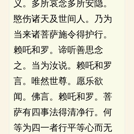
义。多所哀念多所安隐。
愍伤诸天及世间人。乃为
当来诸菩萨施令得护行。
赖吒和罗。谛听善思念
之。当为汝说。赖吒和罗
言。唯然世尊。愿乐欲
闻。佛言。赖吒和罗。菩
萨有四事法得清净行。何
等为四一者行平等心而无