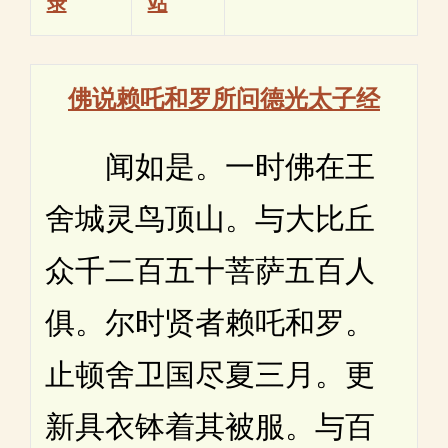
录
站
佛说赖吒和罗所问德光太子经
闻如是。一时佛在王
舍城灵鸟顶山。与大比丘
众千二百五十菩萨五百人
俱。尔时贤者赖吒和罗。
止顿舍卫国尽夏三月。更
新具衣钵着其被服。与百