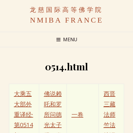
龙慈国际高等佛学院
NMIBA FRANCE
MENU
0514.html
大乘五
佛说赖
西晋
大部外
吒和罗
三藏
重译经·
所问德
一卷
法师
第0514
光太子
竺法