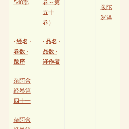
540部
卷～第
跋陀
五十
罗译
卷）
· 经名 ·
· 品名 ·
卷数 ·
品数 ·
跋序
译作者
杂阿含
经卷第
四十一
杂阿含