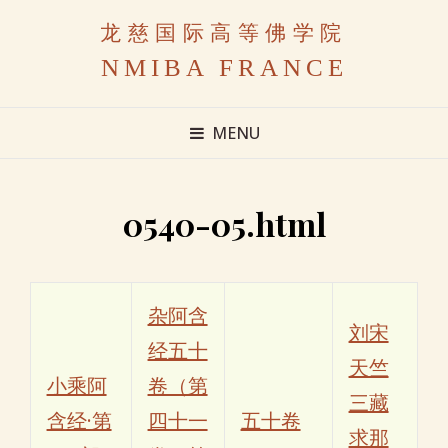
龙慈国际高等佛学院
NMIBA FRANCE
MENU
0540-05.html
杂阿含
刘宋
经五十
天竺
小乘阿
卷（第
三藏
含经·第
四十一
五十卷
求那