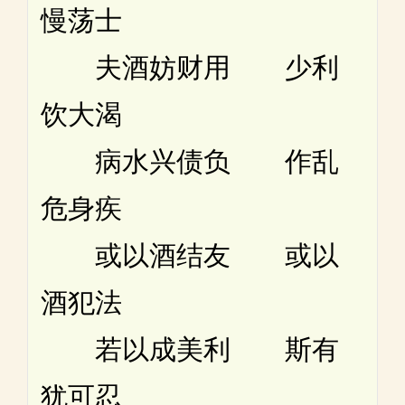
慢荡士
夫酒妨财用 少利
饮大渴
病水兴债负 作乱
危身疾
或以酒结友 或以
酒犯法
若以成美利 斯有
犹可忍