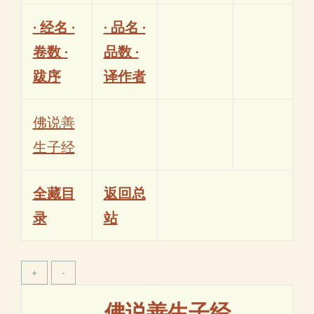
· 经名 ·
· 品名 ·
卷数 ·
品数 ·
跋序
译作者
佛说善
生子经
全藏目
返回总
录
站
佛说善生子经