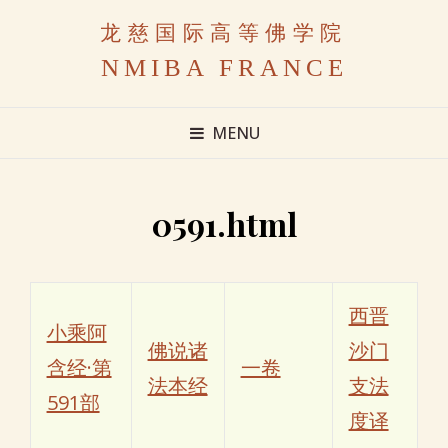
龙慈国际高等佛学院
NMIBA FRANCE
MENU
0591.html
西晋
小乘阿
佛说诸
沙门
含经·第
一卷
法本经
支法
591部
度译