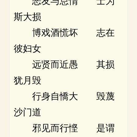
恶友与怠惰 士为
斯大损
博戏酒慌坏 志在
彼妇女
远贤而近愚 其损
犹月毁
行身自憍大 毁蔑
沙门道
邪见而行悭 是谓