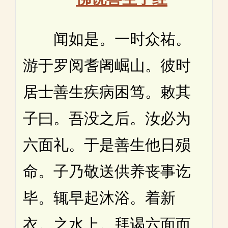
闻如是。一时众祐。
游于罗阅耆阇崛山。彼时
居士善生疾病困笃。敕其
子曰。吾没之后。汝必为
六面礼。于是善生他日殒
命。子乃敬送供养丧事讫
毕。辄早起沐浴。着新
衣。之水上。拜谒六面而