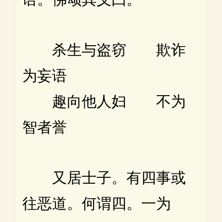
杀生与盗窃 欺诈
为妄语
趣向他人妇 不为
智者誉
又居士子。有四事或
往恶道。何谓四。一为