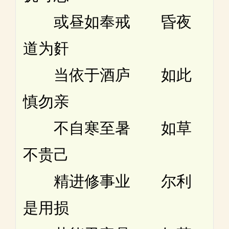
或昼如奉戒 昏夜
道为姧
当依于酒庐 如此
慎勿亲
不自寒至暑 如草
不贵己
精进修事业 尔利
是用损