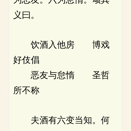
义曰。
饮酒入他房 博戏
好伎倡
恶友与怠惰 圣哲
所不称
夫酒有六变当知。何