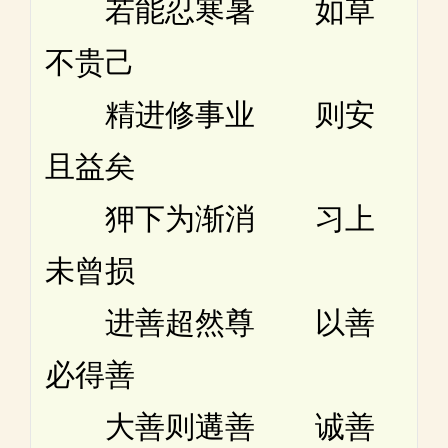
若能忍寒暑 如草
不贵己
精进修事业 则安
且益矣
狎下为渐消 习上
未曾损
进善超然尊 以善
必得善
大善则遘善 诚善