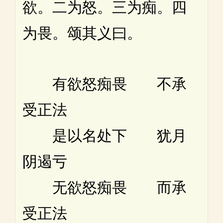
欲。二为怒。三为痴。四
为畏。颂其义曰。
有欲怒痴畏 不承
受正法
是以名处下 犹月
阴遏亏
无欲怒痴畏 而承
受正法