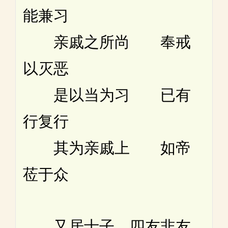
能兼习
亲戚之所尚 奉戒
以灭恶
是以当为习 已有
行复行
其为亲戚上 如帝
莅于众
又居士子。四友非友