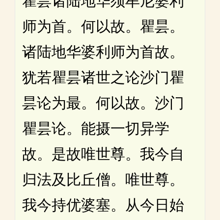
瞿昙诸陆地华须牟尼婆利
师为首。何以故。瞿昙。
诸陆地华婆利师为首故。
犹若瞿昙诸世之论沙门瞿
昙论为最。何以故。沙门
瞿昙论。能摄一切异学
故。是故唯世尊。我今自
归法及比丘僧。唯世尊。
我今持优婆塞。从今日始