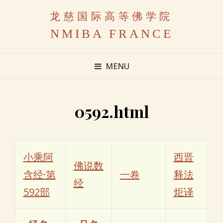
龙慈国际高等佛学院
NMIBA FRANCE
MENU
0592.html
小乘阿
西晋
佛说数
含经·第
一卷
释法
经
592部
炬译