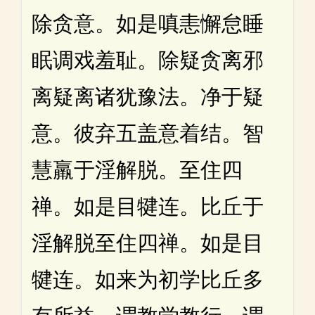
除贪意。如是嗔恚懈怠睡
眠调戏羞耻。除疑贪离邪
离疑离诸犹豫法。净于疑
意。彼弃五盖意着结。智
慧羸于淫解脱。至住四
禅。如是目犍连。比丘于
淫解脱至住四禅。如是目
犍连。如来为初学比丘多