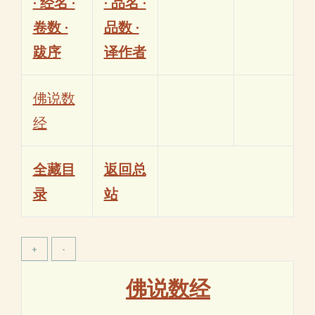
· 经名 ·
· 品名 ·
卷数 ·
品数 ·
跋序
译作者
佛说数
经
全藏目
返回总
录
站
佛说数经