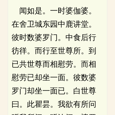
闻如是。一时婆伽婆。
在舍卫城东园中鹿讲堂。
彼时数婆罗门。中食后行
彷徉。而行至世尊所。到
已共世尊而相慰劳。而相
慰劳已却坐一面。彼数婆
罗门却坐一面已。白世尊
曰。此瞿昙。我欲有所问