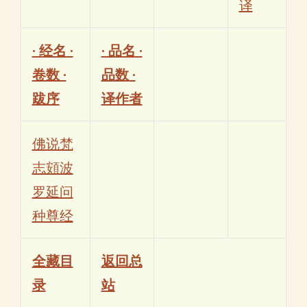
译
· 经名 ·
· 品名 ·
卷数 ·
品数 ·
跋序
译作者
佛说梵
志頞波
罗延问
种尊经
全藏目
返回总
录
站