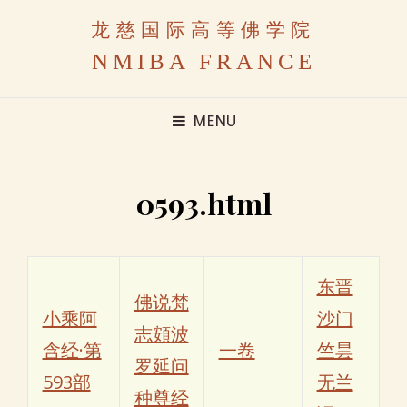
龙慈国际高等佛学院
NMIBA FRANCE
MENU
0593.html
东晋
佛说梵
小乘阿
沙门
志頞波
含经·第
一卷
竺昙
罗延问
593部
无兰
种尊经