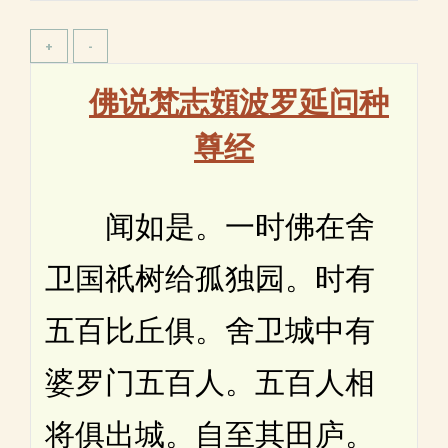
佛说梵志頞波罗延问种
尊经
闻如是。一时佛在舍
卫国祇树给孤独园。时有
五百比丘俱。舍卫城中有
婆罗门五百人。五百人相
将俱出城。自至其田庐。