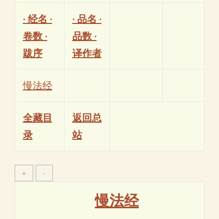
· 经名 ·
· 品名 ·
卷数 ·
品数 ·
跋序
译作者
慢法经
全藏目
返回总
录
站
慢法经