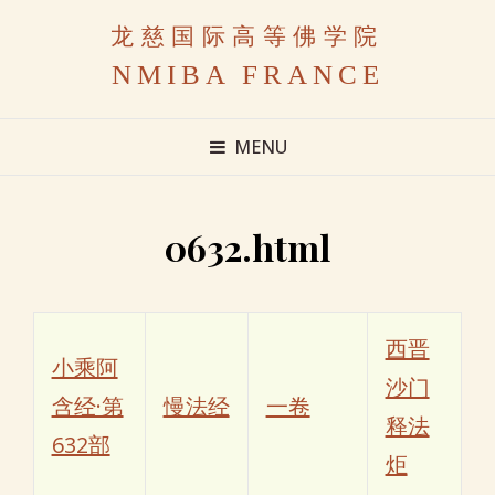
龙慈国际高等佛学院
NMIBA FRANCE
MENU
0632.html
西晋
小乘阿
沙门
含经·第
慢法经
一卷
释法
632部
炬