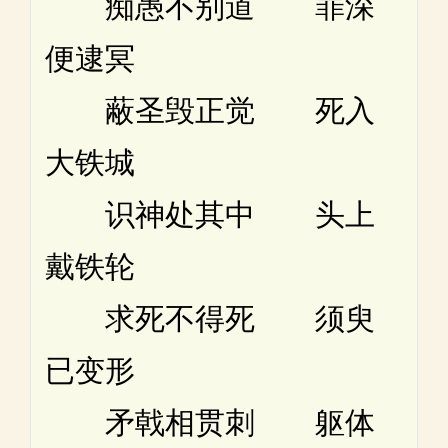
痴愚不别道 罪深
便逮冥
蔽圣毁正觉 死入
大铁城
识神处其中 头上
戴铁轮
求死不得死 须臾
已变形
矛戟相贯刺 躯体