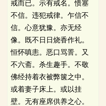
戒而已。示有戒名。愦塞
不信。违犯戒律。乍信不
信。心意犹豫。亦无经
像。既不日日烧香作礼。
恒怀嗔恚。恶口骂詈。又
不六斋。杀生趣手。不敬
佛经持着衣被弊箧之中。
或着妻子床上。或以挂
壁。无有座席供养之心。