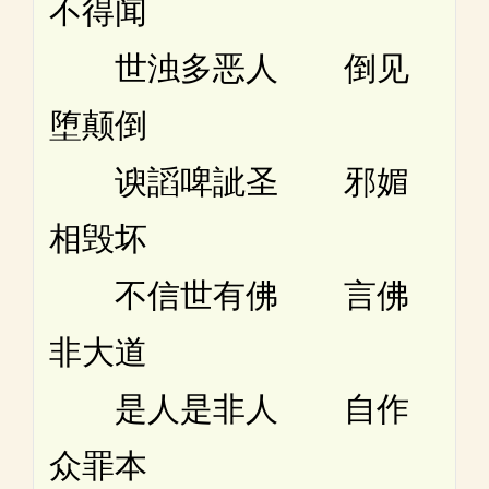
不得闻
世浊多恶人 倒见
堕颠倒
谀謟啤訿圣 邪媚
相毁坏
不信世有佛 言佛
非大道
是人是非人 自作
众罪本