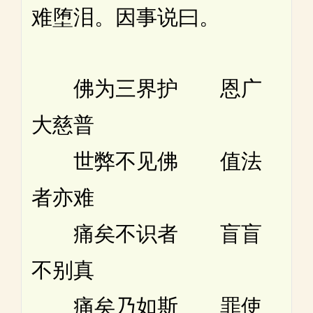
难堕泪。因事说曰。
佛为三界护 恩广
大慈普
世弊不见佛 值法
者亦难
痛矣不识者 盲盲
不别真
痛矣乃如斯 罪使