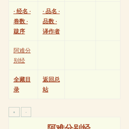
· 经名 ·
· 品名 ·
卷数 ·
品数 ·
跋序
译作者
阿难分
别经
全藏目
返回总
录
站
阿难分别经