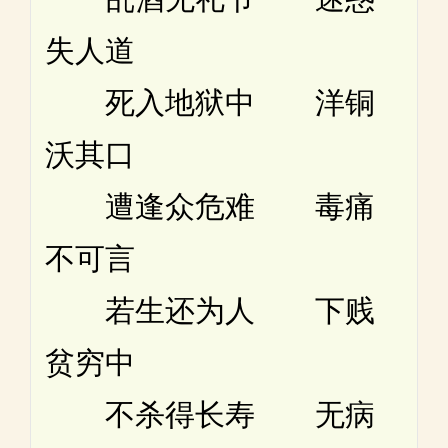
失人道
死入地狱中 洋铜
沃其口
遭逢众危难 毒痛
不可言
若生还为人 下贱
贫穷中
不杀得长寿 无病