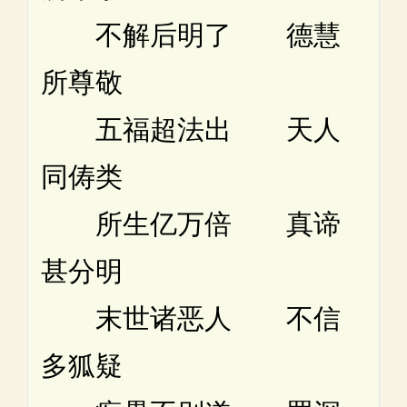
不解后明了 德慧
所尊敬
五福超法出 天人
同俦类
所生亿万倍 真谛
甚分明
末世诸恶人 不信
多狐疑