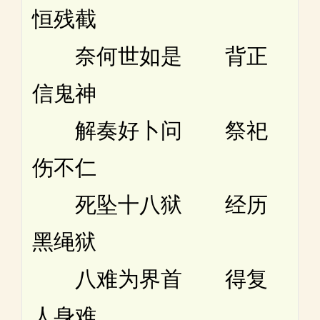
恒残截
奈何世如是 背正
信鬼神
解奏好卜问 祭祀
伤不仁
死坠十八狱 经历
黑绳狱
八难为界首 得复
人身难