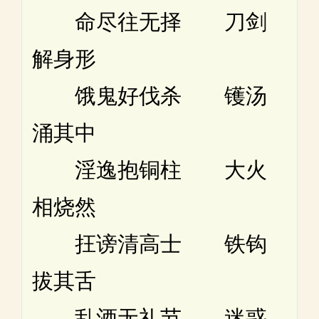
命尽往无择 刀剑
解身形
饿鬼好伐杀 镬汤
涌其中
淫逸抱铜柱 大火
相烧然
抂谤清高士 铁钩
拔其舌
乱酒无礼节 迷惑