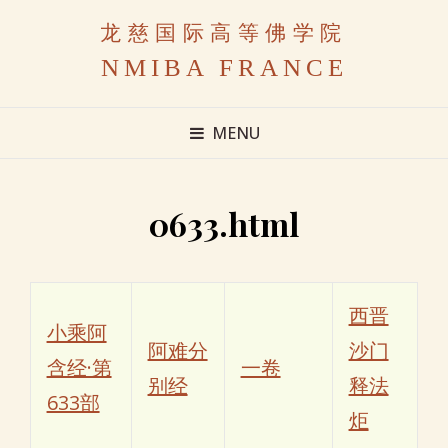
龙慈国际高等佛学院
NMIBA FRANCE
MENU
0633.html
西晋
小乘阿
阿难分
沙门
含经·第
一卷
别经
释法
633部
炬