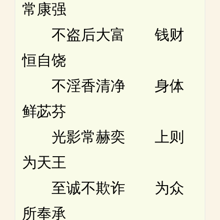
常康强
不盗后大富 钱财
恒自饶
不淫香清净 身体
鲜苾芬
光影常赫奕 上则
为天王
至诚不欺诈 为众
所奉承