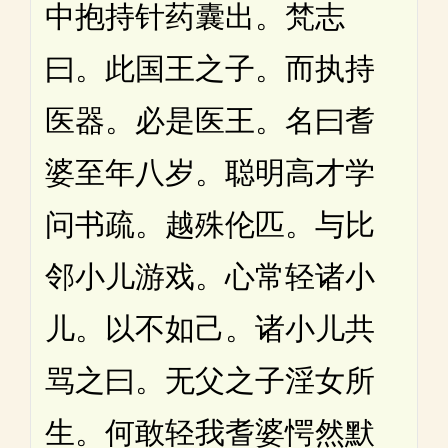
中抱持针药囊出。梵志
曰。此国王之子。而执持
医器。必是医王。名曰耆
婆至年八岁。聪明高才学
问书疏。越殊伦匹。与比
邻小儿游戏。心常轻诸小
儿。以不如己。诸小儿共
骂之曰。无父之子淫女所
生。何敢轻我耆婆愕然默