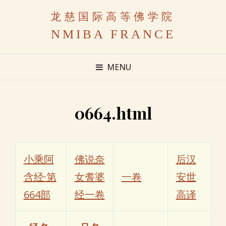
龙慈国际高等佛学院
NMIBA FRANCE
MENU
0664.html
小乘阿
佛说奈
后汉
含经·第
女耆婆
一卷
安世
664部
经一卷
高译