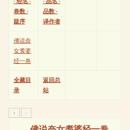
· 经名 ·
· 品名 ·
卷数 ·
品数 ·
跋序
译作者
佛说奈
女耆婆
经一卷
全藏目
返回总
录
站
佛说奈女耆婆经一卷