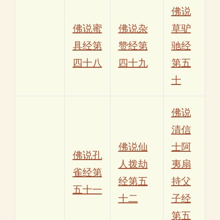
佛说
佛说蜜
佛说杂
草驴
具经第
赞经第
驰经
四十八
四十九
第五
十
佛说
清信
佛说仙
士阿
佛说孔
人拨劫
夷扇
雀经第
经第五
持父
五十一
十二
子经
第五