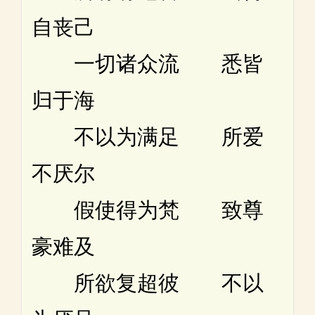
自丧己
一切诸众流 悉皆
归于海
不以为满足 所爱
不厌尔
假使得为梵 致尊
豪难及
所欲复超彼 不以