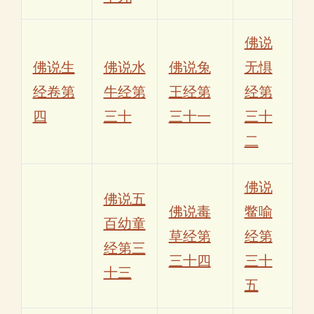
佛说
佛说生
佛说水
佛说兔
无惧
经卷第
牛经第
王经第
经第
四
三十
三十一
三十
二
佛说
佛说五
佛说毒
鳖喻
百幼童
草经第
经第
经第三
三十四
三十
十三
五