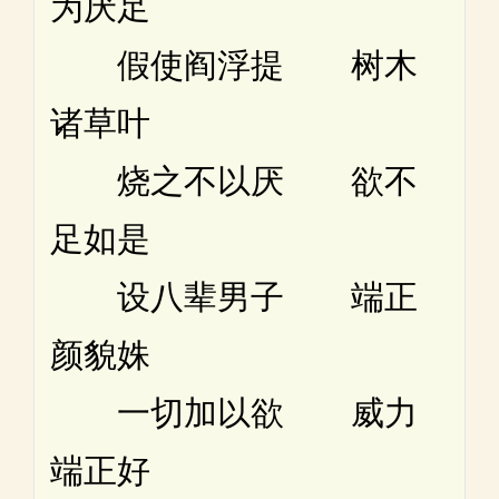
为厌足
假使阎浮提 树木
诸草叶
烧之不以厌 欲不
足如是
设八辈男子 端正
颜貌姝
一切加以欲 威力
端正好