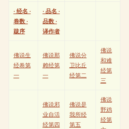
· 经名 ·
· 品名 ·
卷数 ·
品数 ·
跋序
译作者
佛说
佛说生
佛说那
佛说分
和难
经卷第
赖经第
卫比丘
经第
一
一
经第二
三
佛说
佛说邪
佛说是
野鸡
业自活
我所经
经第
经第四
第五