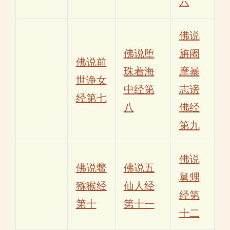
六
佛说
佛说堕
旃阇
佛说前
珠着海
摩暴
世诤女
中经第
志谤
经第七
八
佛经
第九
佛说
佛说鳖
佛说五
舅甥
猕猴经
仙人经
经第
第十
第十一
十二