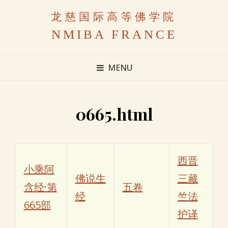
龙慈国际高等佛学院
NMIBA FRANCE
MENU
0665.html
西晋
小乘阿
佛说生
三藏
含经·第
五卷
经
竺法
665部
护译