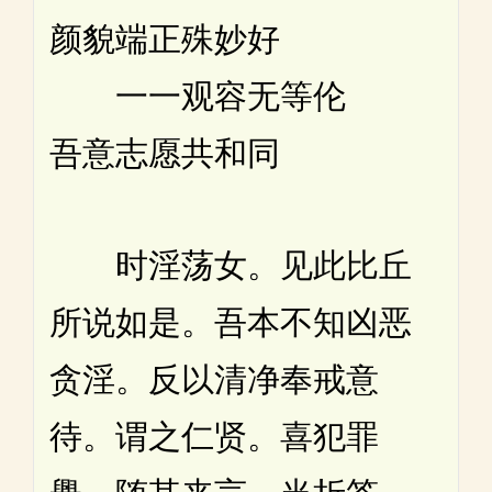
颜貌端正殊妙好
一一观容无等伦
吾意志愿共和同
时淫荡女。见此比丘
所说如是。吾本不知凶恶
贪淫。反以清净奉戒意
待。谓之仁贤。喜犯罪