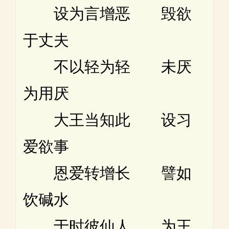
设为言增恶 毁欲
于丈夫
不以轻为轻 未厌
为用厌
大王当知此 设习
爱欲事
恩爱转增长 譬如
饮碱水
于时彼仙人 为王