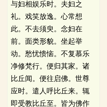
与妇相娱乐时。夫妇之
礼。戏笑放逸。心常想
此。不去须臾。念妇在
前。面类形貌。坐起举
动。愁忧愦恼。不复慕乐
净修梵行。便归其家。诸
比丘闻。便往启佛。世尊
应时。遣人呼比丘来。辄
即受教比丘至。皆为佛作