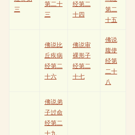
第二十
经第二
三
第二
三
十四
十五
佛说
佛说比
佛说审
腹使
丘疾病
裸形子
经第
经第二
经第二
二十
十六
十七
八
佛说弟
子过命
经第二
十九