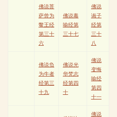
佛说菩
佛说
萨曾为
佛说毒
诲子
鳖王经
喻经第
经第
第三十
三十七
三十
六
八
佛说
佛说负
佛说光
变悔
为牛者
华梵志
喻经
经第三
经第四
第四
十九
十
十一
佛说