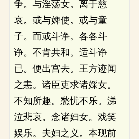
争。与淫荡女。离于慈
哀。或与婢使。或与童
子。而或斗诤。各各斗
诤。不肯共和。适斗诤
已。便出宫去。王方迹闻
之恚。诸臣吏求诸婇女。
不知所趣。愁忧不乐。涕
泣悲哀。念诸妇女。戏笑
娱乐。夫妇之义。本现前