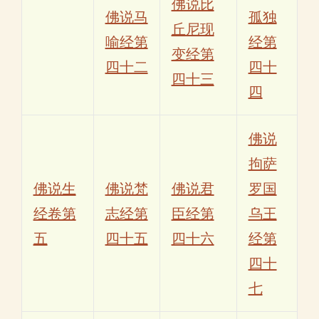
佛说比
佛说马
孤独
丘尼现
喻经第
经第
变经第
四十二
四十
四十三
四
佛说
拘萨
佛说生
佛说梵
佛说君
罗国
经卷第
志经第
臣经第
乌王
五
四十五
四十六
经第
四十
七