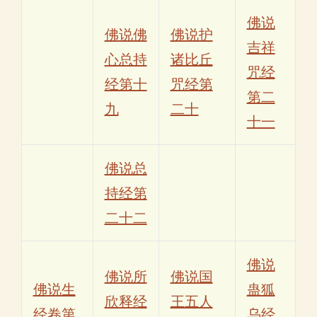
佛说
佛说佛
佛说护
吉祥
心总持
诸比丘
咒经
经第十
咒经第
第二
九
二十
十一
佛说总
持经第
二十二
佛说
佛说所
佛说国
佛说生
蛊狐
欣释经
王五人
经卷第
乌经