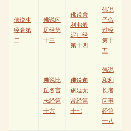
佛说
佛说舍
佛说生
佛说闲
子命
利弗般
经卷第
居经第
过经
泥洹经
二
十三
第十
第十四
五
佛说
佛说比
佛说迦
和利
丘各言
旃延无
长者
志经第
常经第
问事
十六
十七
经第
十八