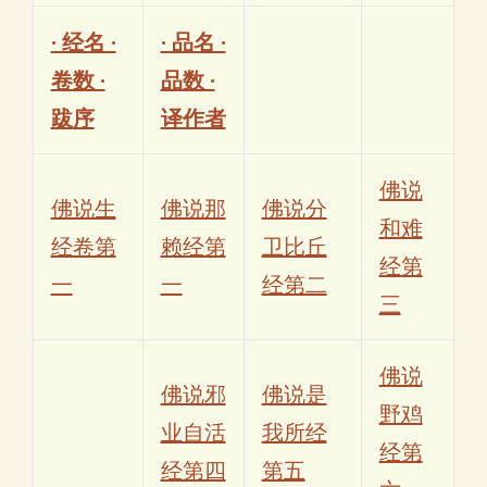
· 经名 ·
· 品名 ·
卷数 ·
品数 ·
跋序
译作者
佛说
佛说生
佛说那
佛说分
和难
经卷第
赖经第
卫比丘
经第
一
一
经第二
三
佛说
佛说邪
佛说是
野鸡
业自活
我所经
经第
经第四
第五