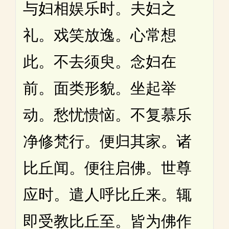
与妇相娱乐时。夫妇之
礼。戏笑放逸。心常想
此。不去须臾。念妇在
前。面类形貌。坐起举
动。愁忧愦恼。不复慕乐
净修梵行。便归其家。诸
比丘闻。便往启佛。世尊
应时。遣人呼比丘来。辄
即受教比丘至。皆为佛作