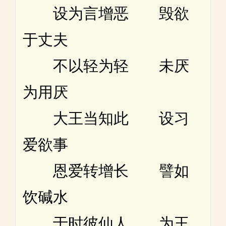
设为言增恶 毁欲
于丈夫
不以轻为轻 未厌
为用厌
大王当知此 设习
爱欲事
恩爱转增长 譬如
饮碱水
于时彼仙人 为王