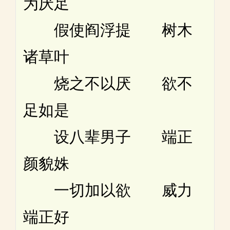
为厌足
假使阎浮提 树木
诸草叶
烧之不以厌 欲不
足如是
设八辈男子 端正
颜貌姝
一切加以欲 威力
端正好