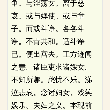
争。与淫荡女。离于慈
哀。或与婢使。或与童
子。而或斗诤。各各斗
诤。不肯共和。适斗诤
已。便出宫去。王方迹闻
之恚。诸臣吏求诸婇女。
不知所趣。愁忧不乐。涕
泣悲哀。念诸妇女。戏笑
娱乐。夫妇之义。本现前