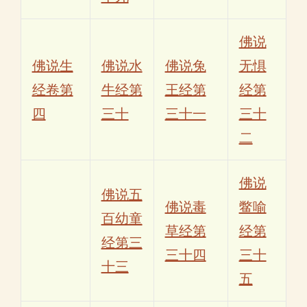
佛说
佛说生
佛说水
佛说兔
无惧
经卷第
牛经第
王经第
经第
四
三十
三十一
三十
二
佛说
佛说五
佛说毒
鳖喻
百幼童
草经第
经第
经第三
三十四
三十
十三
五