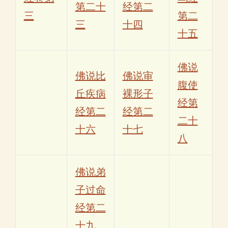
第二十
经第二
三
第二
三
十四
十五
佛说
佛说比
佛说审
腹使
丘疾病
裸形子
经第
经第二
经第二
二十
十六
十七
八
佛说弟
子过命
经第二
十九