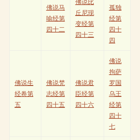
佛说比
佛说马
孤独
丘尼现
喻经第
经第
变经第
四十二
四十
四十三
四
佛说
拘萨
佛说生
佛说梵
佛说君
罗国
经卷第
志经第
臣经第
乌王
五
四十五
四十六
经第
四十
七