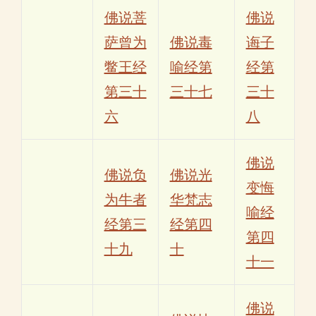
佛说菩
佛说
萨曾为
佛说毒
诲子
鳖王经
喻经第
经第
第三十
三十七
三十
六
八
佛说
佛说负
佛说光
变悔
为牛者
华梵志
喻经
经第三
经第四
第四
十九
十
十一
佛说