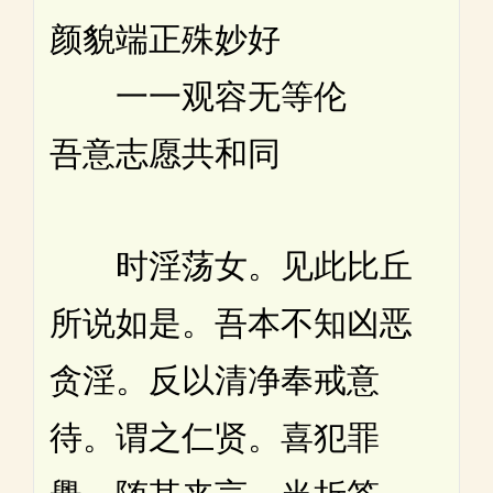
颜貌端正殊妙好
一一观容无等伦
吾意志愿共和同
时淫荡女。见此比丘
所说如是。吾本不知凶恶
贪淫。反以清净奉戒意
待。谓之仁贤。喜犯罪