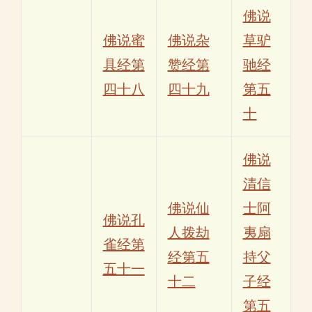
佛说
佛说蜜
佛说杂
草驴
具经第
赞经第
驰经
四十八
四十九
第五
十
佛说
清信
佛说仙
士阿
佛说孔
人拨劫
夷扇
雀经第
经第五
持父
五十一
十二
子经
第五