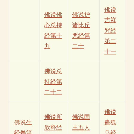
佛说
佛说佛
佛说护
吉祥
心总持
诸比丘
咒经
经第十
咒经第
第二
九
二十
十一
佛说总
持经第
二十二
佛说
佛说所
佛说国
佛说生
蛊狐
欣释经
王五人
经卷第
乌经