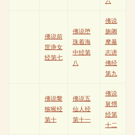
六
佛说
佛说堕
旃阇
佛说前
珠着海
摩暴
世诤女
中经第
志谤
经第七
八
佛经
第九
佛说
佛说鳖
佛说五
舅甥
猕猴经
仙人经
经第
第十
第十一
十二