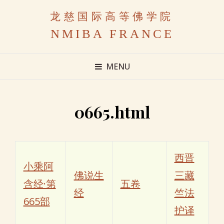
龙慈国际高等佛学院
NMIBA FRANCE
MENU
0665.html
西晋
小乘阿
佛说生
三藏
含经·第
五卷
经
竺法
665部
护译