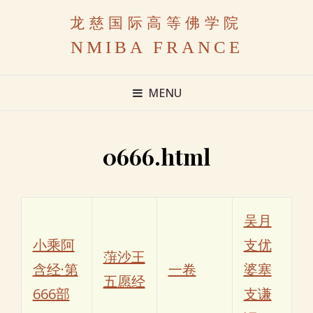
龙慈国际高等佛学院
NMIBA FRANCE
MENU
0666.html
吴月
小乘阿
支优
蓱沙王
含经·第
一卷
婆塞
五愿经
666部
支谦