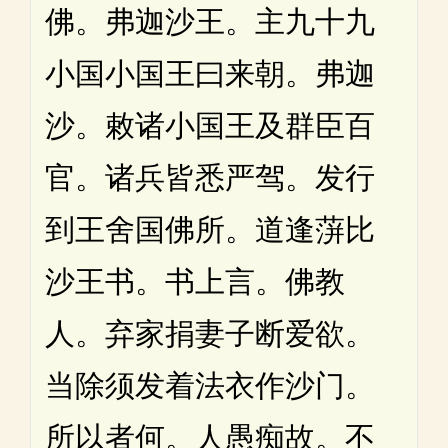
佛。弗迦沙王。主九十九
小国小国王曰来朝。弗迦
沙。敕诸小国王及群臣百
官。诸兵皆悉严驾。发行
到王舍国佛所。道逢蓱比
沙王书。书上言。佛教
人。弃家捐妻子断爱欲。
当除须发着法衣作沙门。
所以者何。人愚痴故。不