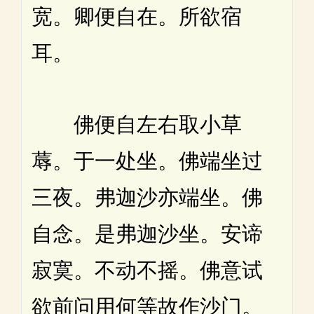
宽。卿便自在。所欲宿
耳。
佛便自左右取小草
蓐。于一处坐。佛端坐过
三夜。弗迦沙亦端坐。佛
自念。是弗迦沙坐。安谛
寂寞。不动不摇。佛意试
欲前问用何等故作沙门。