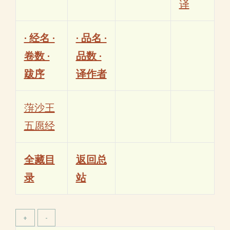
译
· 经名 ·
· 品名 ·
卷数 ·
品数 ·
跋序
译作者
蓱沙王
五愿经
全藏目
返回总
录
站