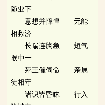
随业下
意想并慞惶 无能
相救济
长喘连胸急 短气
喉中干
死王催伺命 亲属
徒相守
诸识皆昏昧 行入