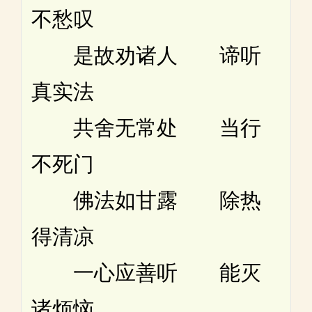
不愁叹
是故劝诸人 谛听
真实法
共舍无常处 当行
不死门
佛法如甘露 除热
得清凉
一心应善听 能灭
诸烦恼