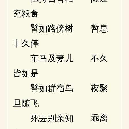
充粮食
譬如路傍树 暂息
非久停
车马及妻儿 不久
皆如是
譬如群宿鸟 夜聚
旦随飞
死去别亲知 乖离