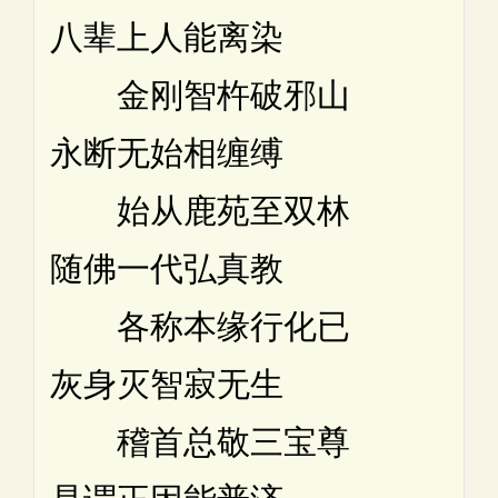
八辈上人能离染
金刚智杵破邪山
永断无始相缠缚
始从鹿苑至双林
随佛一代弘真教
各称本缘行化已
灰身灭智寂无生
稽首总敬三宝尊