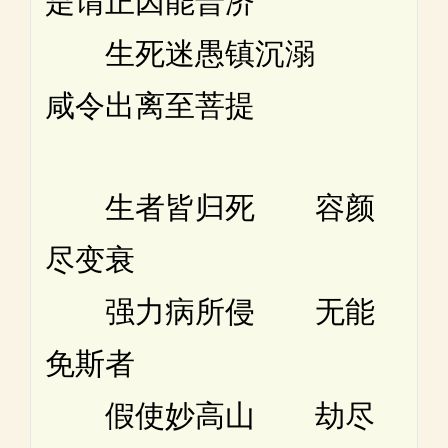
是谓正因能普济
生死迷愚镇沉溺
咸令出离至菩提
生者皆归死 容颜
尽变衰
强力病所侵 无能
免斯者
假使妙高山 劫尽