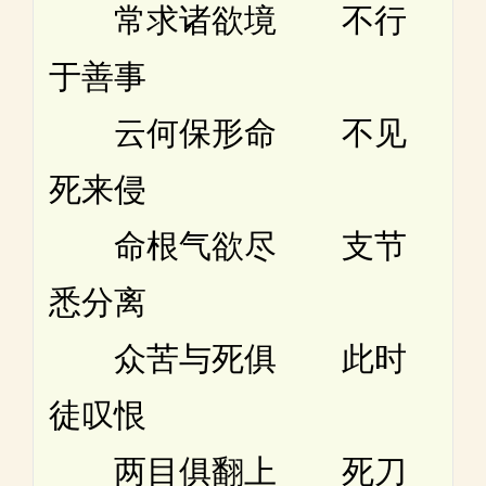
常求诸欲境 不行
于善事
云何保形命 不见
死来侵
命根气欲尽 支节
悉分离
众苦与死俱 此时
徒叹恨
两目俱翻上 死刀