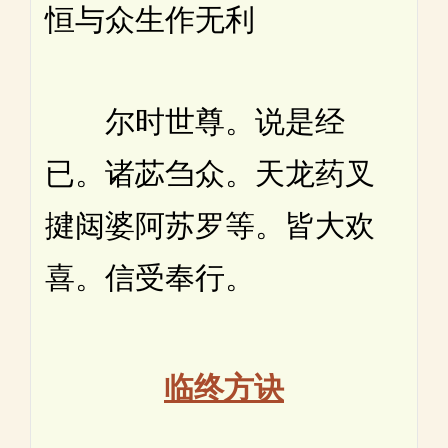
恒与众生作无利
尔时世尊。说是经
已。诸苾刍众。天龙药叉
揵闼婆阿苏罗等。皆大欢
喜。信受奉行。
临终方诀