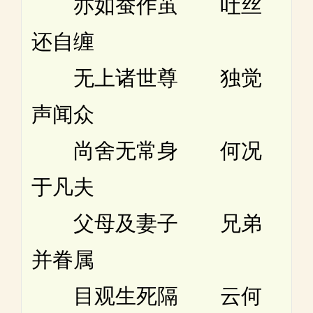
亦如蚕作茧 吐丝
还自缠
无上诸世尊 独觉
声闻众
尚舍无常身 何况
于凡夫
父母及妻子 兄弟
并眷属
目观生死隔 云何