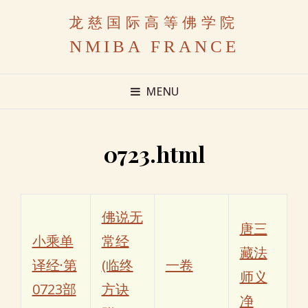
龙慈国际高等佛学院
NMIBA FRANCE
MENU
0723.html
佛说无
唐三
小乘单
常经
藏法
译经·第
(临终
一卷
师义
0723部
方诀
净