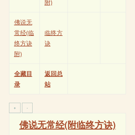
附)
佛说无
常经(临
临终方
终方诀
诀
附)
全藏目
返回总
录
站
佛说无常经(附临终方诀)