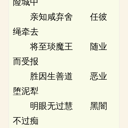
险城中
亲知咸弃舍 任彼
绳牵去
将至琰魔王 随业
而受报
胜因生善道 恶业
堕泥犁
明眼无过慧 黑闇
不过痴