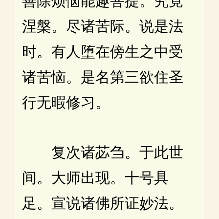
善除烦恼能趣菩提。究竟
涅槃。尽诸苦际。说是法
时。有人堕在傍生之中受
诸苦恼。是名第三欲住圣
行无暇修习。
复次诸苾刍。于此世
间。大师出现。十号具
足。宣说诸佛所证妙法。