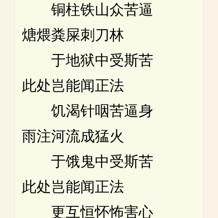
铜柱铁山众苦逼
煻煨粪屎刺刀林
于地狱中受斯苦
此处岂能闻正法
饥渴针咽苦逼身
雨注河流成猛火
于饿鬼中受斯苦
此处岂能闻正法
更互恒怀怖害心