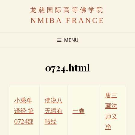
龙慈国际高等佛学院
NMIBA FRANCE
MENU
0724.html
唐三
小乘单
佛说八
藏法
译经·第
无暇有
一卷
师义
0724部
暇经
净