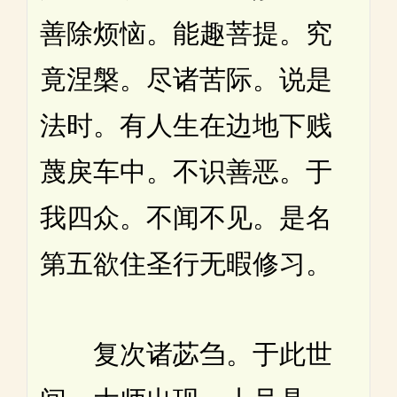
善除烦恼。能趣菩提。究
竟涅槃。尽诸苦际。说是
法时。有人生在边地下贱
蔑戾车中。不识善恶。于
我四众。不闻不见。是名
第五欲住圣行无暇修习。
复次诸苾刍。于此世