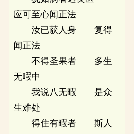
应可至心闻正法
汝已获人身 复得
闻正法
不得圣果者 多生
无暇中
我说八无暇 是众
生难处
得住有暇者 斯人