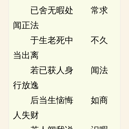
已舍无暇处 常求
闻正法
于生老死中 不久
当出离
若已获人身 闻法
行放逸
后当生恼悔 如商
人失财