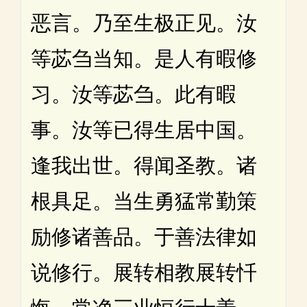
恶言。乃至生极正见。汝
等苾刍当知。是人有暇修
习。汝等苾刍。此有暇
事。汝等已得生居中国。
逢我出世。得闻圣教。诸
根具足。当生勇猛常勤策
励修诸善品。于善法律如
说修行。展转相教展转忏