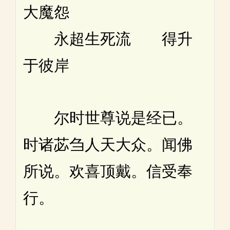
大魔怨
永超生死流 得升
于彼岸
尔时世尊说是经已。
时诸苾刍人天大众。闻佛
所说。欢喜顶戴。信受奉
行。