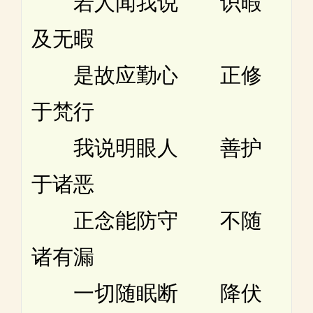
若人闻我说 识暇
及无暇
是故应勤心 正修
于梵行
我说明眼人 善护
于诸恶
正念能防守 不随
诸有漏
一切随眠断 降伏