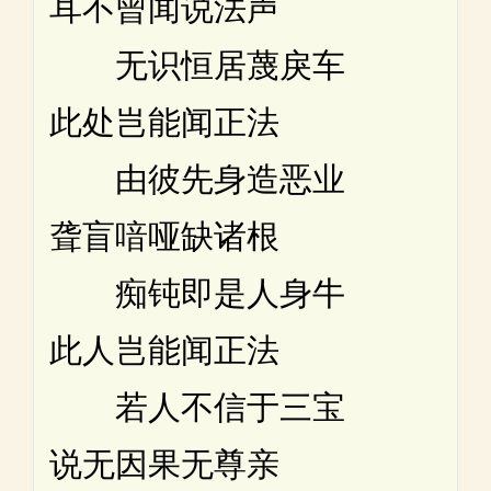
耳不曾闻说法声
无识恒居蔑戾车
此处岂能闻正法
由彼先身造恶业
聋盲喑哑缺诸根
痴钝即是人身牛
此人岂能闻正法
若人不信于三宝
说无因果无尊亲