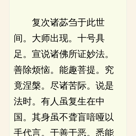
复次诸苾刍于此世
间。大师出现。十号具
足。宣说诸佛所证妙法。
善除烦恼。能趣菩提。究
竟涅槃。尽诸苦际。说是
法时。有人虽复生在中
国。其身虽不聋盲喑哑以
手代言。于善于恶。悉能