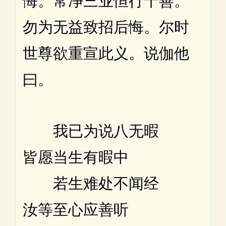
悔。常净三业恒行十善。
勿为无益致招后悔。尔时
世尊欲重宣此义。说伽他
曰。
我已为说八无暇
皆愿当生有暇中
若生难处不闻经
汝等至心应善听