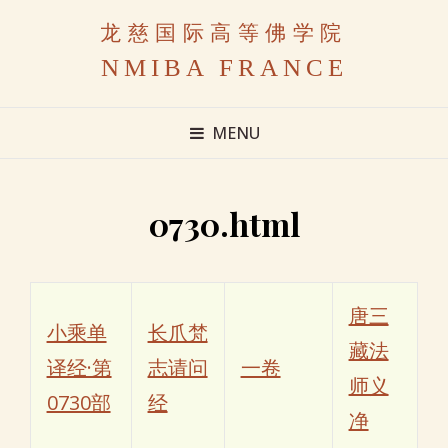
龙慈国际高等佛学院
NMIBA FRANCE
MENU
0730.html
唐三
小乘单
长爪梵
藏法
译经·第
志请问
一卷
师义
0730部
经
净