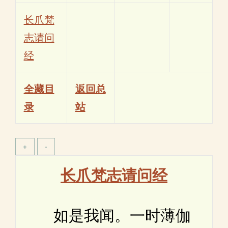
长爪梵
志请问
经
全藏目
返回总
录
站
长爪梵志请问经
如是我闻。一时薄伽