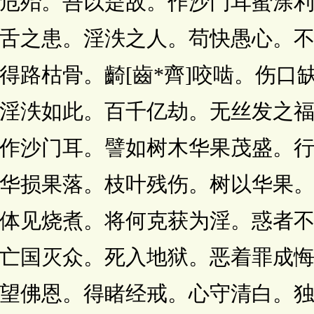
危殆。吾以是故。作沙门耳蜜涂
舌之患。淫泆之人。苟快愚心。
得路枯骨。齮[齒*齊]咬啮。伤口
淫泆如此。百千亿劫。无丝发之
作沙门耳。譬如树木华果茂盛。
华损果落。枝叶残伤。树以华果
体见烧煮。将何克获为淫。惑者
亡国灭众。死入地狱。恶着罪成
望佛恩。得睹经戒。心守清白。