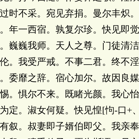
过时不采。宛见弃捐。曼尔丰炽
。年一西宿。孰复尔珍。快见即
。巍巍我师。天人之尊。门徒清
伦。我受严戒。不事二君。终不
。委靡之辞。宿心加尔。故因良
惕。惧尔不来。既睹光颜。我心
为定。淑女何疑。快见惶[怐-口+
有叙。叔妻即子婿伯即父。我亲