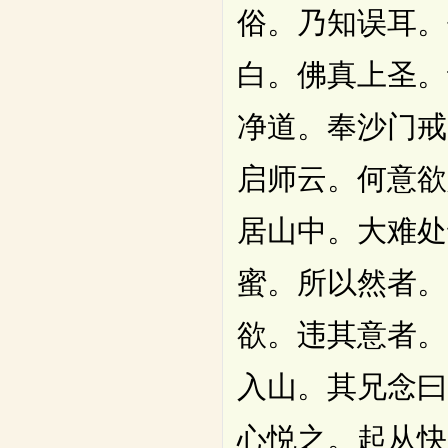
俗。乃知误耳。
白。佛真上圣。
净道。奉沙门戒
启师云。何意欲
居山中。大难处
蜜。所以然者。
欲。违其意者。
入山。其兄念曰
心悦之。起从快