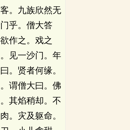
宾客。九族欣然无
沙门乎。僧大答
审欲作之。戏之
山。见一沙门。年
问曰。贤者何缘。
事。谓僧大曰。佛
行。其焰稍却。不
置肉。灾及躯命。