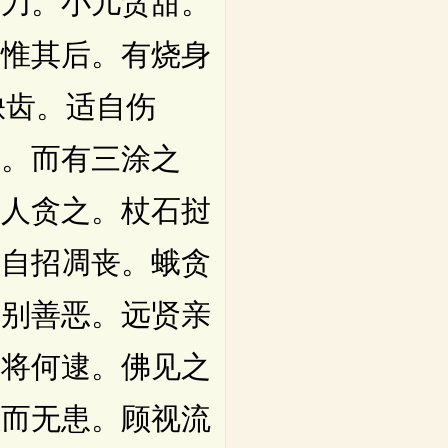
利刀。小儿贪甜。
不惟其后。有烧身
缺齿。适自伤
福。而有三涂之
行人贪之。杖石挝
。自招凋丧。蛾贪
不别善恶。远贤亲
悔将何逮。佛见之
独而无患。顾视流