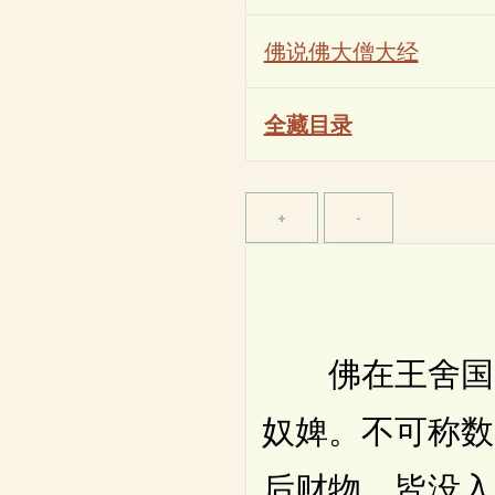
佛说佛大僧大经
全藏目录
佛在王舍国。
奴婢。不可称数
后财物。皆没入