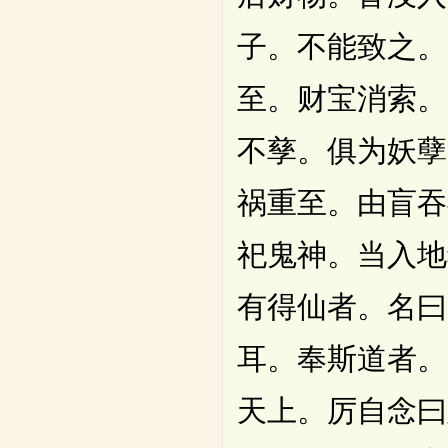
子。不能致之。
至。财宝消索。
不孳。俱为妖孽
祸重至。由盲吞
祀鬼神。当入地
有得仙者。名曰
耳。奉斯道者。
天上。厉自念曰