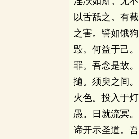
淫泆如斯。无不
以舌舐之。有截
之害。譬如饿狗
毁。何益于己。
罪。吾念是故。
擿。须臾之间。
火色。投入于灯
愚。日就流冥。
谛开示圣道。吾