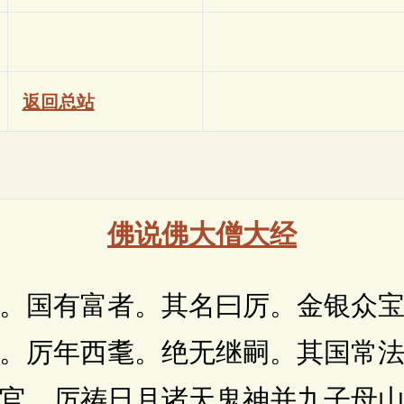
返回总站
佛说佛大僧大经
国有富者。其名曰厉。金银众宝
。厉年西耄。绝无继嗣。其国常
官。厉祷日月诸天鬼神并九子母