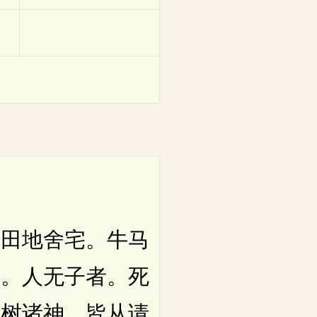
田地舍宅。牛马
法。人无子者。死
山树诸神。皆从请