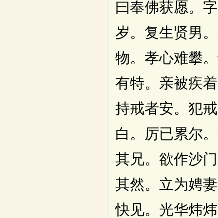
曰奉佛获愿。字
岁。复生贤男。
物。孝心难攀。
有特。亲被疾着
持戒者安。犯戒
白。厉已累尔。
其兄。欲作沙门
其然。立为娉妻
快见。光华炜炜