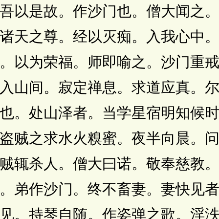
吾以是故。作沙门也。僧大闻之
诸天之尊。经以灭痴。入我心中
。以为荣福。师即喻之。沙门重
入山间。寂定禅息。求道应真。
也。处山泽者。当学星宿明知候
盗贼之求水火糗蜜。夜半向晨。
贼辄杀人。僧大曰诺。敬奉慈教
。弟作沙门。终不畜妻。妻快见
见。持琴自随。作姿弹之歌。淫