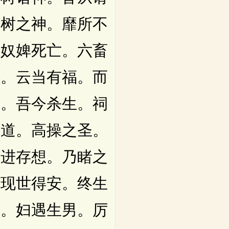
山树之神。靡所不
。奴婢死亡。六畜
居。云当有福。而
身。吾今杀生。祠
佛道。高操之圣。
精进存想。乃睹之
。现世得安。终生
载。妇遇生男。厉