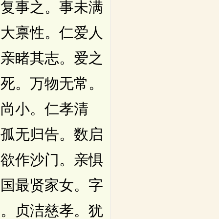
试复事之。事未满
僧大禀性。仁爱人
。亲睹其志。爱之
有死。万物无常。
大尚小。仁孝清
。孤无归告。数启
。欲作沙门。亲惧
。国最贤家女。字
中。贞洁慈孝。犹