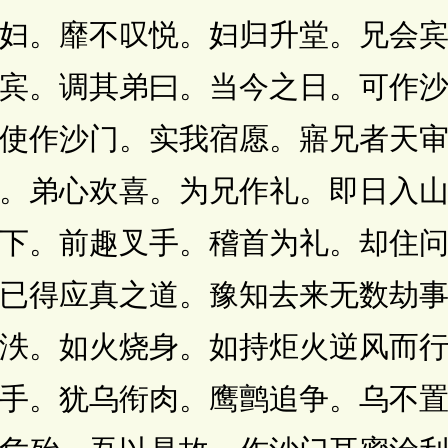
妇。靡不叹悦。妇归升堂。兄会
宾。调其弟曰。当今之日。可作
使作沙门。实我宿愿。寤兄者天
。弟心欢喜。为兄作礼。即日入
下。前趣叉手。稽首为礼。却住
已得应真之道。豫知去来无数劫
泆。如火烧身。如持炬火逆风而
手。犹乌衔肉。鹰鹯追争。乌不