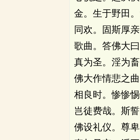
金。生于野田。
同欢。固斯厚亲
歌曲。答佛大曰
真为圣。淫为畜
佛大作情悲之曲
相良时。惨惨惕
岂徒费哉。斯誓
佛设礼仪。尊卑