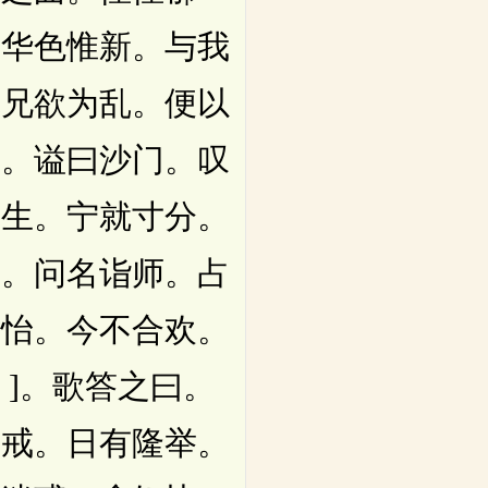
。华色惟新。与我
觉兄欲为乱。便以
洁。谥曰沙门。叹
淫生。宁就寸分。
媒。问名诣师。占
怡怡。今不合欢。
、]。歌答之曰。
奉戒。日有隆举。