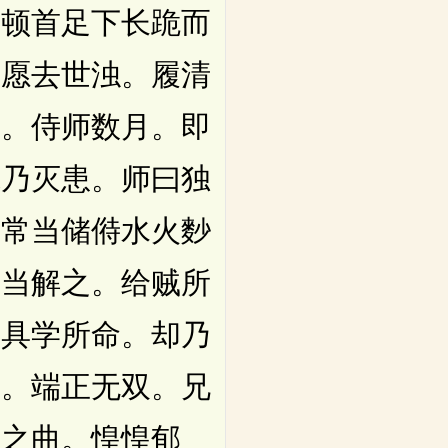
。顿首足下长跪而
。愿去世浊。履清
戒。侍师数月。即
尔乃灭患。师曰独
时常当储偫水火麨
问当解之。给贼所
。具学所命。却乃
者。端正无双。兄
泆之曲。惶惶郁