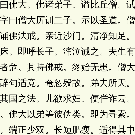
曰佛大。佛诸弟子。谥比丘僧。
字曰僧大厉训二子。示以圣道。
诵佛法戒。亲近沙门。清净知足
床。即呼长子。渧泣诫之。夫生
者危。其持佛戒。终始无患。僧
辞句适竟。奄忽殁故。弟去所天
其国之法。儿欲求妇。便佯诈云
。佛大以弟等彼伪类。即为寻索
。端正少双。长短肥瘦。适得其