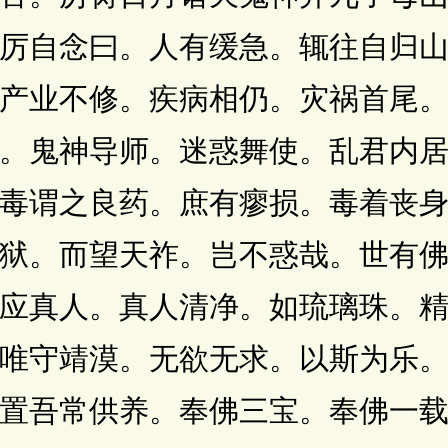
厉自念曰。人有缓急。辄往自归
产业不修。疾病相仍。灾祸首尾
。鬼神导师。迷惑舞使。乱君内
毒谓之良药。庶有瘳损。毒着丧
狱。而望天祚。岂不惑哉。世有
应真人。真人清净。如琉璃珠。
唯守靖漠。无欲无求。以斯为乐
置吾常供养。奉佛三宝。奉佛一