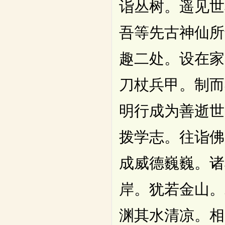
诣丛树。遥见世
吾等先古神仙所
趣二处。设在家
刀杖兵甲。制而
明行成为善逝世
拨学志。往诣佛
成威德巍巍。诸
岸。犹若金山。
渊其水清凉。相