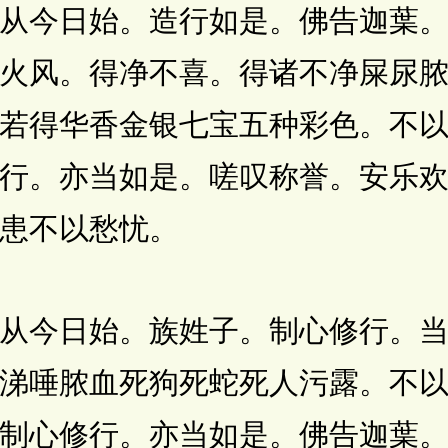
从今日始。造行如是。佛告迦葉
火风。得净不喜。得诸不净屎尿
若得华香金银七宝五种彩色。不
行。亦当如是。嗟叹称誉。安乐
患不以愁忧。
今日始。族姓子。制心修行。当
涕唾脓血死狗死蛇死人污露。不
制心修行。亦当如是。佛告迦葉