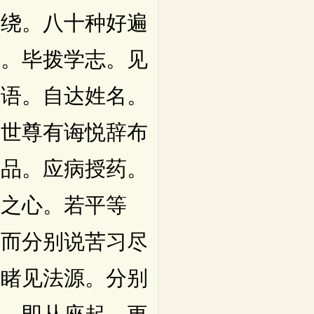
围绕。八十种好遍
出。毕拨学志。见
谈语。自达姓名。
佛世尊有诲悦辞布
诸品。应病授药。
福之心。若平等
。而分别说苦习尽
。睹见法源。分别