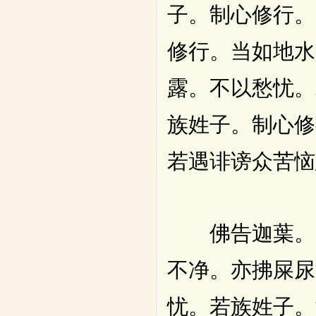
子。制心修行。
修行。当如地水
露。不以愁忧。
族姓子。制心修
若遇诽谤众苦恼
佛告迦葉。从
不净。亦拂屎尿
忧。若族姓子。