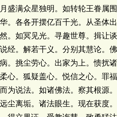
月盛满众星独明。如转轮王眷属
华。各各开摆亿百千光。从圣体
然。如冥见光。寻趣世尊。揖让
说经。解若干义。分别其慧论。
病。挑尘劳心。出家为上。愦扰
柔心。狐疑盖心。悦信之心。罪
而为说法。如诸佛法。察其根源
远尘离垢。诸法眼生。现在获度