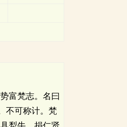
势富梵志。名曰
马。不可称计。梵
千具犁牛。捐仁贤