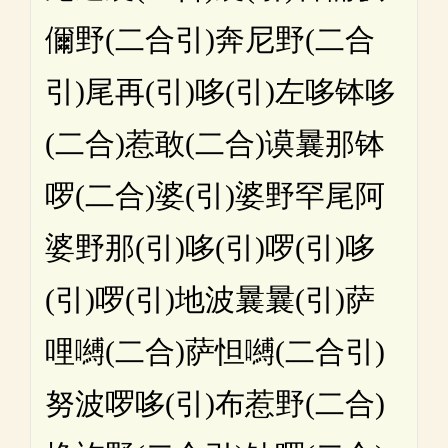
儞野(二合引)奔尼野(二合
引)尾再(引)哆(引)左哆钵哆
(二合)惹敢(二合)谟曩那钵
啰(二合)婆(引)婆野罕尾阿
婆野那(引)哆(引)啰(引)哆
(引)啰(引)地波曩曩(引)萨
哩嚩(二合)萨怛嚩(二合引)
努波啰哆(引)布惹野(二合)