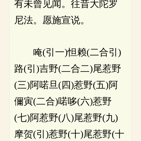
有未曾见闻。往昔大陀罗
尼法。愿施宣说。
唵(引一)怛赖(二合引)
路(引)吉野(二合二)尾惹野
(三)阿喏旦(四)惹野(五)阿
儞寅(二合)喏哆(六)惹野
(七)阿惹野(八)尾惹野(九)
摩贺(引)惹野(十)尾惹野(十