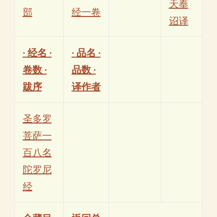
天奉
部
经一卷
诏译
· 经名 ·
· 品名 ·
卷数 ·
品数 ·
跋序
译作者
圣多罗
菩萨一
百八名
陀罗尼
经