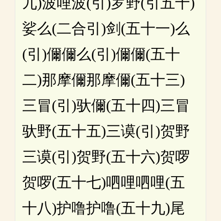
九)波哩波(引)罗野(引五十)
娑么(二合引)剑(五十一)么
(引)儞儞么(引)儞儞(五十
二)那摩儞那摩儞(五十三)
三冒(引)驮儞(五十四)三冒
驮野(五十五)三谟(引)贺野
三谟(引)贺野(五十六)贺啰
贺啰(五十七)呬哩呬哩(五
十八)护噜护噜(五十九)尾