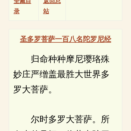
全藏目
返回总
录
站
圣多罗菩萨一百八名陀罗尼经
归命种种摩尼璎珞殊
妙庄严缯盖最胜大世界多
罗大菩萨。
尔时多罗大菩萨。所