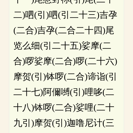
二)呬(引)呬(引二十三)吉孕
(二合)吉孕(二合二十四)尾
览么细(引二十五)娑摩(二
合)啰娑摩(二合)啰(二十六)
摩贺(引)钵啰(二合)谛诣(引
二十七)阿儞嚩(引)哩哆(二
十八)钵啰(二合)娑哩(二十
九引)摩贺(引)迦噜尼计(三