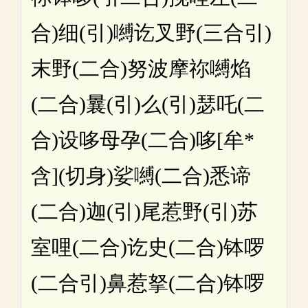
合)细(引)嚩讫叉野(三合引)
末野(二合)努波摩祢嚩焰
(二合)曩(引)么(引)瑟吒(二
合)设哆母孕(二合)哆[牟*
含](切身)娑嚩(二合)悉谛
(二合)迦(引)尾惹野(引)苏
室哩(二合)讫史(二合)钵啰
(二合引)鼻惹拏(二合)钵啰