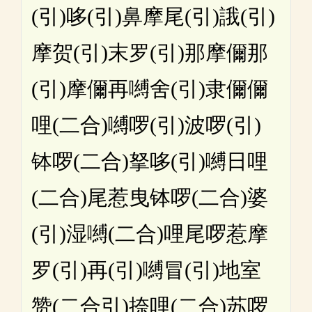
(引)哆(引)鼻摩尾(引)誐(引)
摩贺(引)末罗(引)那摩儞那
(引)摩儞再嚩舍(引)隶儞儞
哩(二合)嚩啰(引)波啰(引)
钵啰(二合)拏哆(引)嚩日哩
(二合)尾惹曳钵啰(二合)婆
(引)湿嚩(二合)哩尾啰惹摩
罗(引)再(引)嚩冒(引)地室
赞(二合引)捺哩(二合)苏啰