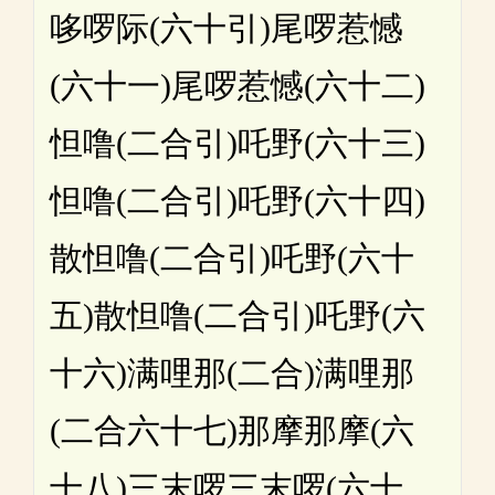
哆啰际(六十引)尾啰惹憾
(六十一)尾啰惹憾(六十二)
怛噜(二合引)吒野(六十三)
怛噜(二合引)吒野(六十四)
散怛噜(二合引)吒野(六十
五)散怛噜(二合引)吒野(六
十六)满哩那(二合)满哩那
(二合六十七)那摩那摩(六
十八)三末啰三末啰(六十