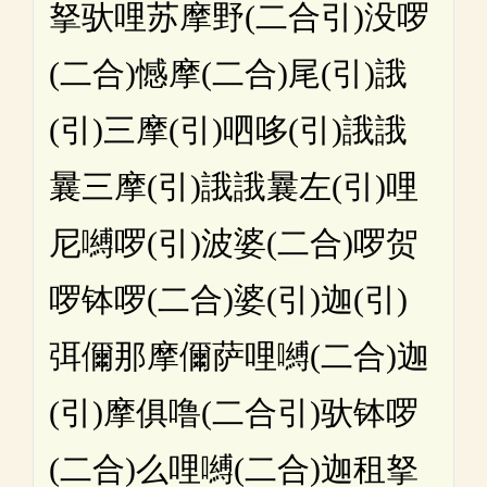
拏驮哩苏摩野(二合引)没啰
(二合)憾摩(二合)尾(引)誐
(引)三摩(引)呬哆(引)誐誐
曩三摩(引)誐誐曩左(引)哩
尼嚩啰(引)波婆(二合)啰贺
啰钵啰(二合)婆(引)迦(引)
弭儞那摩儞萨哩嚩(二合)迦
(引)摩俱噜(二合引)驮钵啰
(二合)么哩嚩(二合)迦租拏