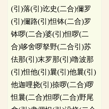
(引)落(引)讫史(二合)儞罗
(引)儞路(引)怛钵(二合)罗
钵啰(二合)婆(引)怛啰(二
合)哆舍啰拏野(二合引)苏
佉那(引)末罗那(引)噜波那
(引)怛他(引)曩(引)他曩(引)
他迦哩挠(引)捺啰(二合)啰
怛曩(二合)怛啰(二合)野尾