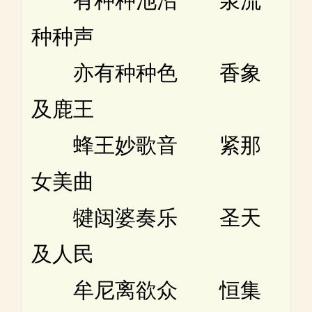
有种种池沼 泉流
种种声
亦有种种色 香象
及鹿王
蜂王妙歌音 紧那
女美曲
犍闼婆奏乐 圣天
及人民
牟尼离欲众 恒集