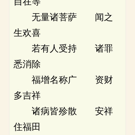
自在等
无量诸菩萨 闻之
生欢喜
若有人受持 诸罪
悉消除
福增名称广 资财
多吉祥
诸病皆殄散 安祥
住福田