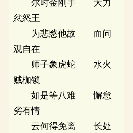
尔时金刚手 大力
忿怒王
为悲愍他故 而问
观自在
师子象虎蛇 水火
贼枷锁
如是等八难 懈怠
劣有情
云何得免离 长处