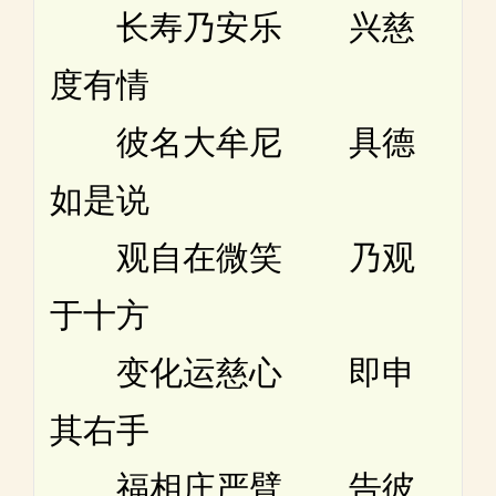
长寿乃安乐 兴慈
度有情
彼名大牟尼 具德
如是说
观自在微笑 乃观
于十方
变化运慈心 即申
其右手
福相庄严臂 告彼