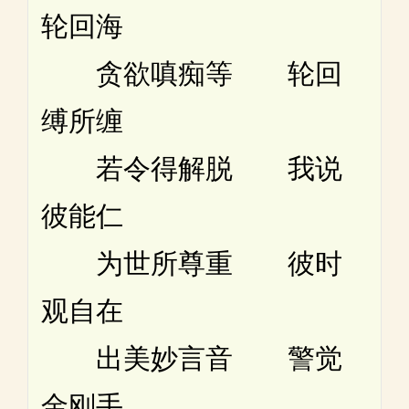
轮回海
贪欲嗔痴等 轮回
缚所缠
若令得解脱 我说
彼能仁
为世所尊重 彼时
观自在
出美妙言音 警觉
金刚手