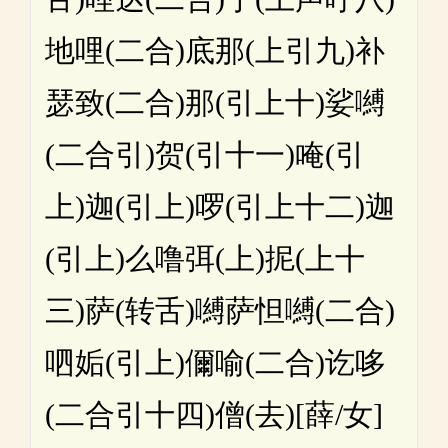
地哩(二合)底那(上引九)补
瑟致(二合)那(引上十)娑嚩
(二合引)贺(引十一)唵(引
上)迦(引上)啰(引上十二)迦
(引上)么噜弭(上)抳(上十
三)萨(转舌)嚩萨怛嚩(二合)
呬姤(引上)儞喻(二合)讫哆
(二合引十四)僧(去)[薛/女]