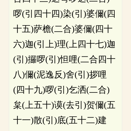
啰(引四十四)染(引)婆儞(四
十五)萨檐(二合)婆儞(四十
六)迦(引上)理(上四十七)迦
(引)攞啰(引)怛哩(二合四十
八)儞(泥逸反)舍(引)拶哩
(四十九)啰(引)乞洒(二合)
枲(上五十)谟(去引)贺儞(五
十一)散(引)底(五十二)建