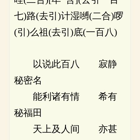
七)路(去引)计湿嚩(二合)啰
(引)么祖(去引)底(一百八)
以说此百八 寂静
秘密名
能利诸有情 希有
秘福田
天上及人间 亦甚