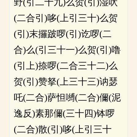
野(引二十九)么贺(引)湿吠
(二合引)哆(上引三十)么贺
(引)末攞跛啰(引)讫啰(二
合)么(引三十一)么贺(引)噜
(引上)捺啰(二合三十二)么
贺(引)赞拏(上三十三)讷瑟
吒(二合)萨怛嚩(二合)儞(泥
逸反)素那儞(三十四)钵啰
(二合)散(引)哆(上引三十