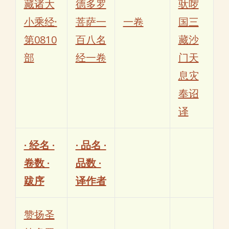
藏诸大
德多罗
驮啰
小乘经·
菩萨一
一卷
国三
第0810
百八名
藏沙
部
经一卷
门天
息灾
奉诏
译
· 经名 ·
· 品名 ·
卷数 ·
品数 ·
跋序
译作者
赞扬圣