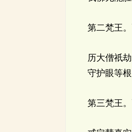
第二梵王。
历大僧祇劫
守护眼等根
第三梵王。