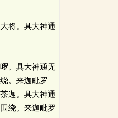
大将。具大神通
啰。具大神通无
围绕。来迦毗罗
噜茶迦。具大神通
敬围绕。来迦毗罗