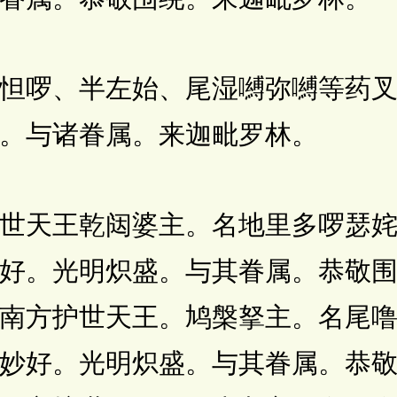
啰、半左始、尾湿嚩弥嚩等药叉
。与诸眷属。来迦毗罗林。
天王乾闼婆主。名地里多啰瑟姹
好。光明炽盛。与其眷属。恭敬
南方护世天王。鸠槃拏主。名尾
妙好。光明炽盛。与其眷属。恭