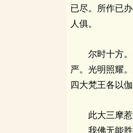
已尽。所作已办
人俱。
尔时十方。复
严。光明照耀。
四大梵王各以伽
此大三摩惹
我佛无能胜