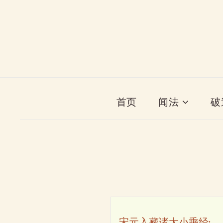
首页
闻法
破
宋元入藏诸大小乘经·