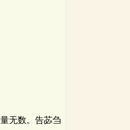
量无数。告苾刍