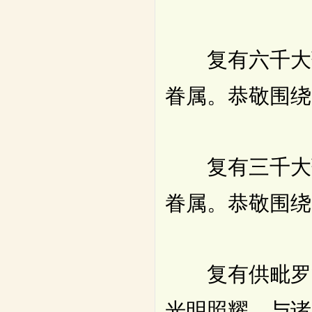
复有六千大药
眷属。恭敬围绕
复有三千大药
眷属。恭敬围绕
复有供毗罗等
光明照耀。与诸