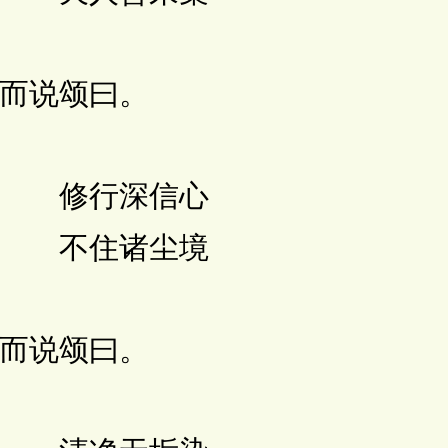
而说颂曰。
 修行深信心
 不住诸尘境
而说颂曰。