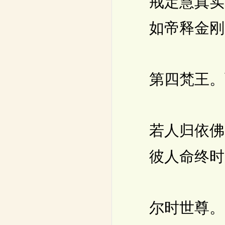
戒定慧真实
如帝释金刚
第四梵王。
若人归依佛
彼人命终时
尔时世尊。以