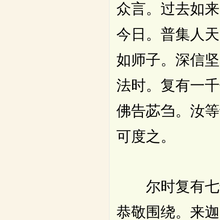
众言。过去如来
今日。普集人天
如师子。深信坚
法时。复有一千
佛告苾刍。汝等
可度之。
尔时复有七千
恭敬围绕。来迦