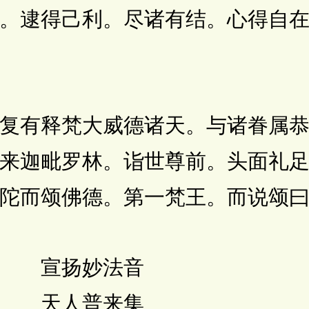
。逮得己利。尽诸有结。心得自
有释梵大威德诸天。与诸眷属恭
来迦毗罗林。诣世尊前。头面礼
陀而颂佛德。第一梵王。而说颂
 宣扬妙法音
 天人普来集