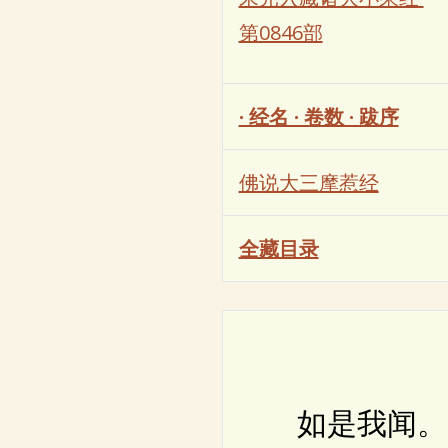
第0846部
· 经名 · 卷数 · 跋序
佛说大三摩惹经
全藏目录
如是我闻。一