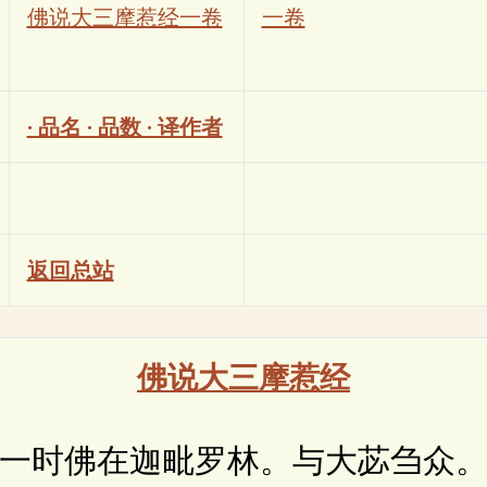
佛说大三摩惹经一卷
一卷
· 品名 · 品数 · 译作者
返回总站
佛说大三摩惹经
时佛在迦毗罗林。与大苾刍众。