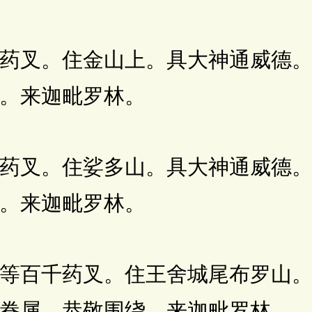
叉。住金山上。具大神通威德。
。来迦毗罗林。
叉。住娑多山。具大神通威德。
。来迦毗罗林。
百千药叉。住王舍城尾布罗山。
眷属。恭敬围绕。来迦毗罗林。