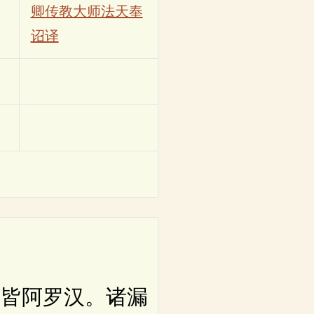
卿传教大师法天奉
诏译
皆阿罗汉。诸漏