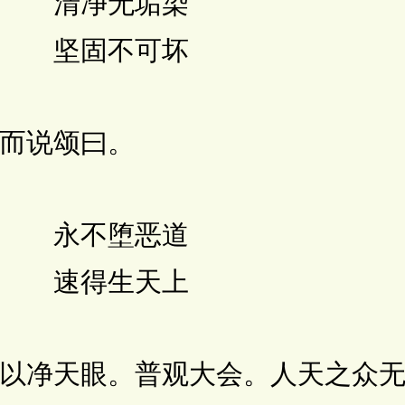
 清净无垢染
 坚固不可坏
而说颂曰。
 永不堕恶道
 速得生天上
净天眼。普观大会。人天之众无