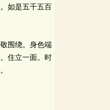
在。如是五千五百
敬围绕。身色端
足。住立一面。时
曰。