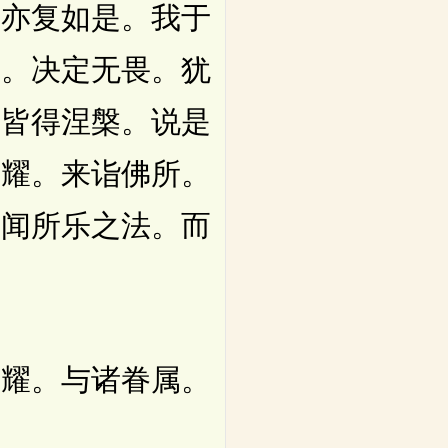
。亦复如是。我于
猛。决定无畏。犹
。皆得涅槃。说是
照耀。来诣佛所。
声闻所乐之法。而
耀。与诸眷属。