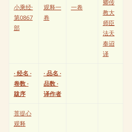
卿传
小乘经·
观释一
一卷
教大
第0867
卷
师臣
部
法天
奉诏
译
· 经名 ·
· 品名 ·
卷数 ·
品数 ·
跋序
译作者
菩提心
观释