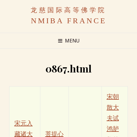
龙慈国际高等佛学院
NMIBA FRANCE
MENU
0867.html
宋朝
散大
夫试
宋元入
鸿胪
藏诸大
菩提心