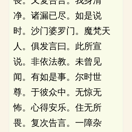
畏。又复告言。我身清
净。诸漏已尽。如是说
时。沙门婆罗门。魔梵天
人。俱发言曰。此所宣
说。非依法教。未曾见
闻。有如是事。尔时世
尊。于彼众中。无惊无
怖。心得安乐。住无所
畏。复次告言。一障杂