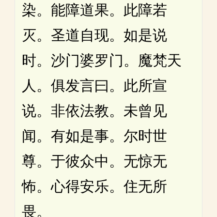
染。能障道果。此障若
灭。圣道自现。如是说
时。沙门婆罗门。魔梵天
人。俱发言曰。此所宣
说。非依法教。未曾见
闻。有如是事。尔时世
尊。于彼众中。无惊无
怖。心得安乐。住无所
畏。