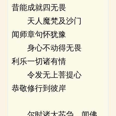
昔能成就四无畏
天人魔梵及沙门
闻师章句怀犹豫
身心不动得无畏
利乐一切诸有情
令发无上菩提心
恭敬修行到彼岸
尔时诸大苾刍。闻佛