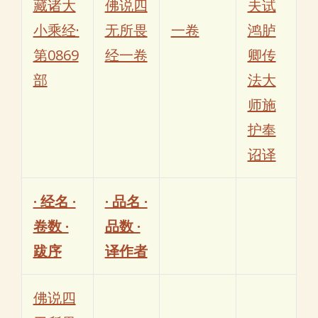
藏诸大
佛说四
夫试
小乘经·
无所畏
一卷
鸿胪
第0869
经一卷
卿传
部
法大
师施
护奉
诏译
· 经名 ·
· 品名 ·
卷数 ·
品数 ·
跋序
译作者
佛说四