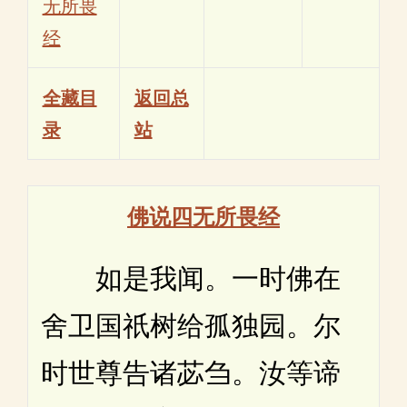
无所畏
经
全藏目
返回总
录
站
佛说四无所畏经
如是我闻。一时佛在
舍卫国祇树给孤独园。尔
时世尊告诸苾刍。汝等谛