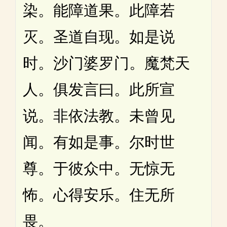
染。能障道果。此障若
灭。圣道自现。如是说
时。沙门婆罗门。魔梵天
人。俱发言曰。此所宣
说。非依法教。未曾见
闻。有如是事。尔时世
尊。于彼众中。无惊无
怖。心得安乐。住无所
畏。