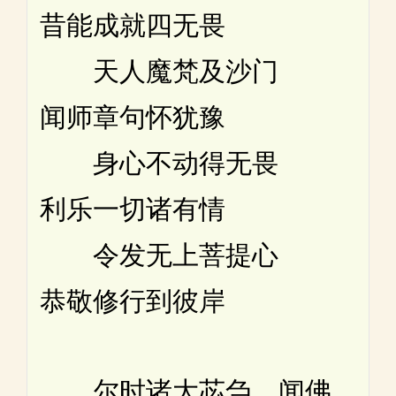
昔能成就四无畏
天人魔梵及沙门
闻师章句怀犹豫
身心不动得无畏
利乐一切诸有情
令发无上菩提心
恭敬修行到彼岸
尔时诸大苾刍。闻佛