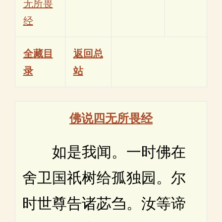
无所畏
经
全藏目
返回总
录
站
佛说四无所畏经
如是我闻。一时佛在
舍卫国祇树给孤独园。尔
时世尊告诸苾刍。汝等谛