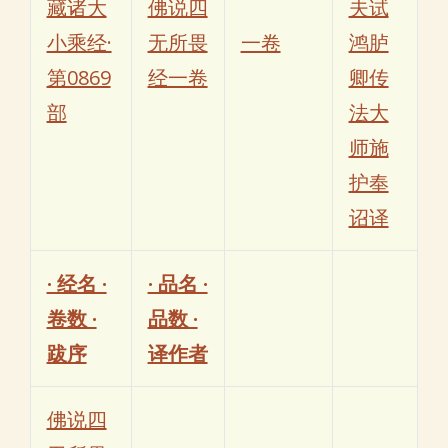
藏诸大
佛说四
夫试
小乘经·
无所畏
一卷
鸿胪
第0869
经一卷
卿传
部
法大
师施
护奉
诏译
· 经名 ·
· 品名 ·
卷数 ·
品数 ·
跋序
译作者
佛说四