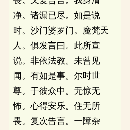
畏。又复告言。我身清
净。诸漏已尽。如是说
时。沙门婆罗门。魔梵天
人。俱发言曰。此所宣
说。非依法教。未曾见
闻。有如是事。尔时世
尊。于彼众中。无惊无
怖。心得安乐。住无所
畏。复次告言。一障杂