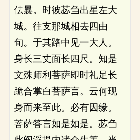
佉曩。时彼苾刍出星左大
城。往支那城相去四由
旬。于其路中见一大人。
身长三丈面长四尺。知是
文殊师利菩萨即时礼足长
跪合掌白菩萨言。云何现
身而来至此。必有因缘。
菩萨答言如是如是。苾刍
此阎浮提内诸众生等。当