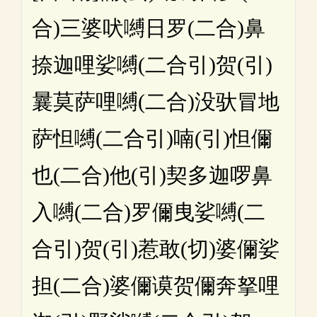
合)三婆吠嚩日罗(二合)鼻
捺迦哩娑嚩(二合引)贺(引)
曩莫萨哩嚩(二合)没驮冒地
萨怛嚩(二合引)喃(引)怛儞
也(二合)他(引)契多迦啰鼻
入嚩(二合)罗儞曳娑嚩(二
合引)贺(引)惹敢(切)婆儞娑
担(二合)婆儞谟贺儞奔拏哩