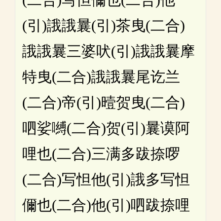
(引)誐誐曩(引)茶曳(二合)
誐誐曩三婆吠(引)誐誐曩摩
特曳(二合)誐誐曩尾讫兰
(二合)帝(引)曀贺曳(二合)
呬娑嚩(二合)贺(引)曩谟阿
哩也(二合)三满多跋捺啰
(二合)写怛他(引)誐多写怛
儞也(二合)他(引)呬跋捺哩