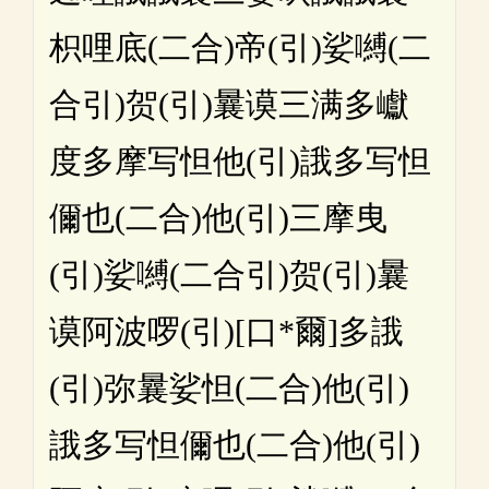
枳哩底(二合)帝(引)娑嚩(二
合引)贺(引)曩谟三满多巘
度多摩写怛他(引)誐多写怛
儞也(二合)他(引)三摩曳
(引)娑嚩(二合引)贺(引)曩
谟阿波啰(引)[口*爾]多誐
(引)弥曩娑怛(二合)他(引)
誐多写怛儞也(二合)他(引)