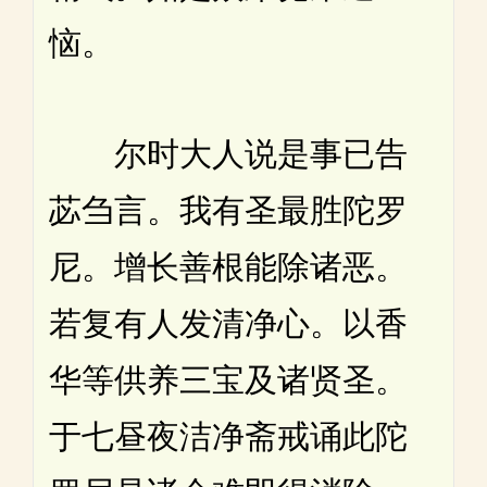
恼。
尔时大人说是事已告
苾刍言。我有圣最胜陀罗
尼。增长善根能除诸恶。
若复有人发清净心。以香
华等供养三宝及诸贤圣。
于七昼夜洁净斋戒诵此陀