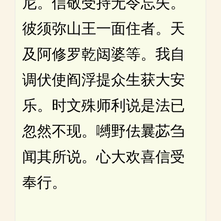
尼。信敬受持无令忘失。
彼须弥山王一面住者。天
及阿修罗乾闼婆等。我自
调伏使阎浮提众生获大安
乐。时文殊师利说是法已
忽然不现。嚩野佉曩苾刍
闻其所说。心大欢喜信受
奉行。