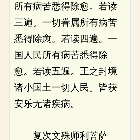
所有病苦悉得除愈。若读
三遍。一切眷属所有病苦
悉得除愈。若读四遍。一
国人民所有病苦悉得除
愈。若读五遍。王之封境
诸小国土一切人民。皆获
安乐无诸疾病。
复次文殊师利菩萨