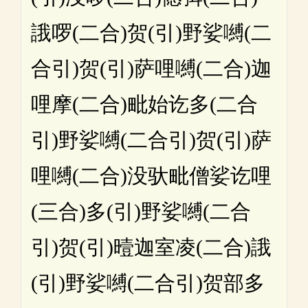
誐啰(二合)贺(引)野娑嚩(二
合引)贺(引)萨哩嚩(二合)迦
哩摩(二合)毗始讫多(二合
引)野娑嚩(二合引)贺(引)萨
哩嚩(二合)没驮毗僧娑讫哩
(三合)多(引)野娑嚩(二合
引)贺(引)曀迦室凌(二合)誐
(引)野娑嚩(二合引)贺部多