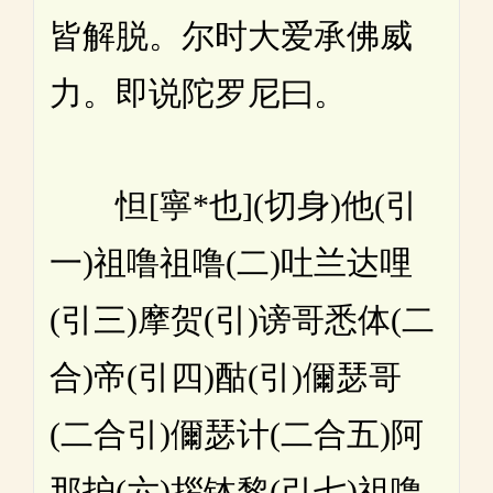
皆解脱。尔时大爱承佛威
力。即说陀罗尼曰。
怛[寧*也](切身)他(引
一)祖噜祖噜(二)吐兰达哩
(引三)摩贺(引)谤哥悉体(二
合)帝(引四)酤(引)儞瑟哥
(二合引)儞瑟计(二合五)阿
那护(六)拶钵黎(引七)祖噜