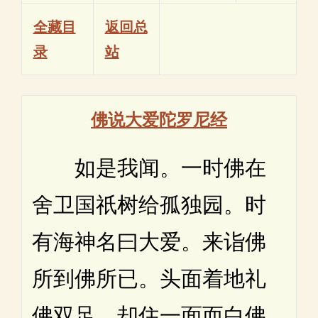
全藏目
返回总
录
站
佛说大爱陀罗尼经
如是我闻。一时佛在
舍卫国祇树给孤独园。时
有海神名曰大爱。来诣佛
所到佛所已。头面着地礼
佛双足。却住一面而白佛