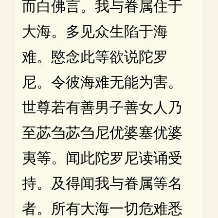
而白佛言。我与眷属住于
大海。多见众生陷于海
难。愍念此等欲说陀罗
尼。令彼海难无能为害。
世尊若有善男子善女人乃
至苾刍苾刍尼优婆塞优婆
夷等。闻此陀罗尼读诵受
持。及得闻我与眷属等名
者。所有大海一切危难悉