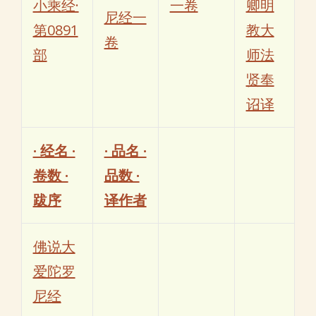
小乘经·
一卷
卿明
尼经一
第0891
教大
卷
部
师法
贤奉
诏译
· 经名 ·
· 品名 ·
卷数 ·
品数 ·
跋序
译作者
佛说大
爱陀罗
尼经