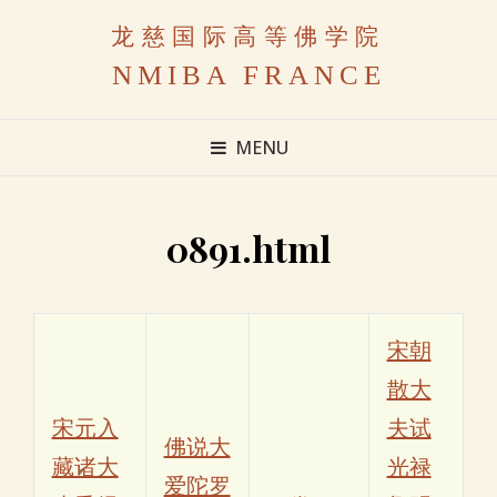
龙慈国际高等佛学院
NMIBA FRANCE
MENU
0891.html
宋朝
散大
宋元入
夫试
佛说大
藏诸大
光禄
爱陀罗