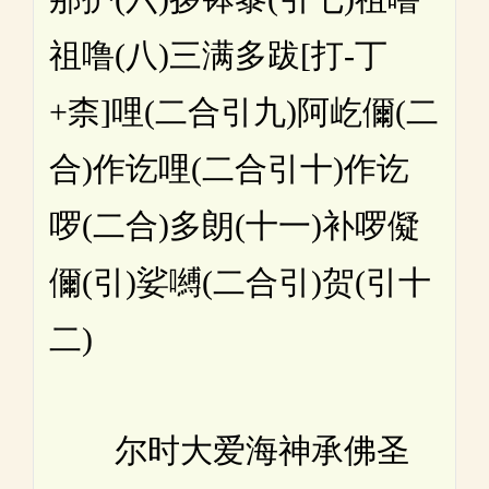
祖噜(八)三满多跋[打-丁
+柰]哩(二合引九)阿屹儞(二
合)作讫哩(二合引十)作讫
啰(二合)多朗(十一)补啰儗
儞(引)娑嚩(二合引)贺(引十
二)
尔时大爱海神承佛圣