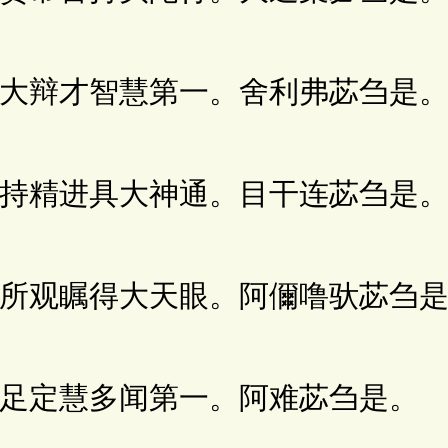
辩才智慧第一。舍利弗苾刍是
精进具大神通。目干连苾刍是
观瞩得大天眼。阿儞噜驮苾刍是
定慧多闻第一。阿难苾刍是。