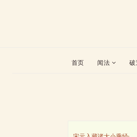
首页
闻法
破
宋元入藏诸大小乘经·