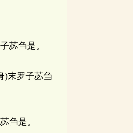
。
子苾刍是。
身)末罗子苾刍
苾刍是。