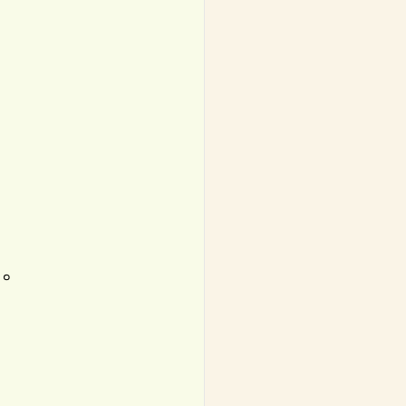
。
。
。