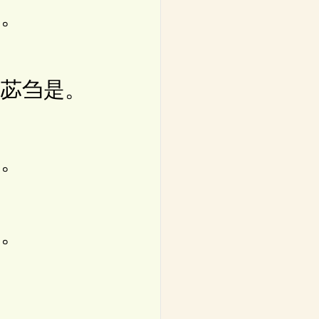
。
苾刍是。
。
。