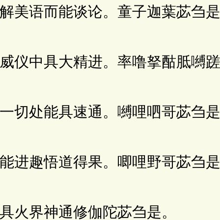
美语而能谈论。童子迦葉苾刍是
仪中具大精进。率噜拏酤胝嚩蹉
切处能具速通。嚩哩呬哥苾刍是
进趣悟道得果。唧哩野哥苾刍是
火界神通修伽陀苾刍是。