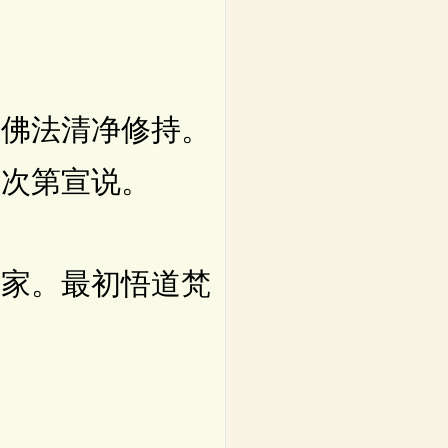
。
佛法清净修持。
汝次第宣说。
家。最初悟道梵
。