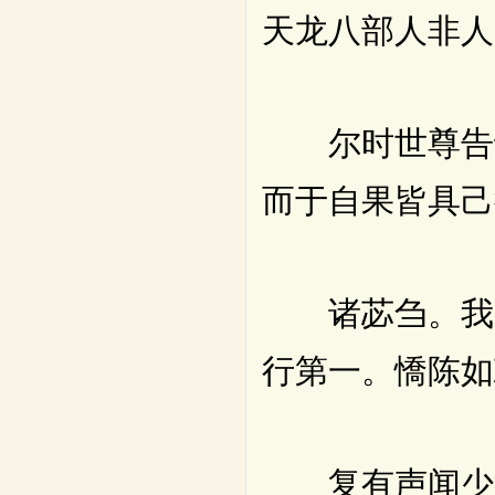
天龙八部人非人
尔时世尊告诸
而于自果皆具己
诸苾刍。我弟
行第一。憍陈如
复有声闻少贪