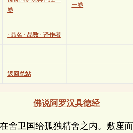
一卷
卷
· 品名 · 品数 · 译作者
返回总站
佛说阿罗汉具德经
舍卫国给孤独精舍之内。敷座而