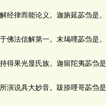
经律而能论义。迦旃延苾刍是
佛法信解第一。末朅哩苾刍是
得果光显氏族。迦留陀夷苾刍是
演说具大妙音。跋捺哩哥苾刍是