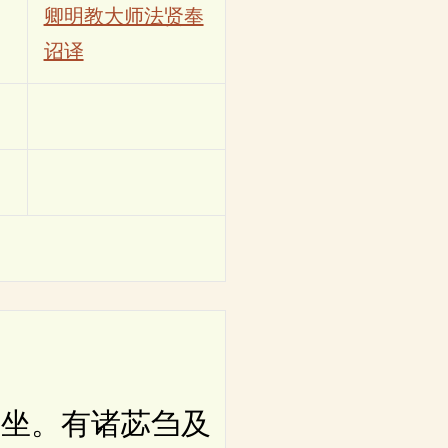
卿明教大师法贤奉
诏译
坐。有诸苾刍及