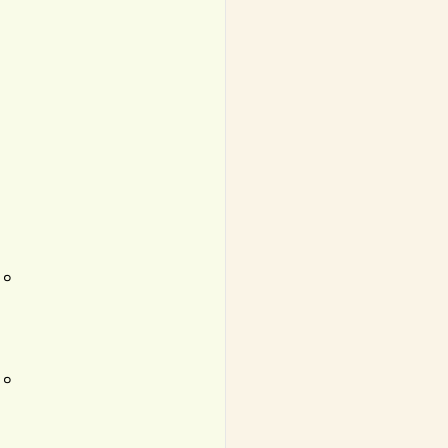
。
。
。
。