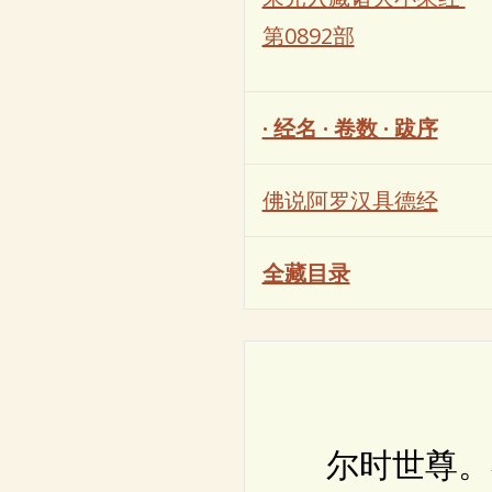
第0892部
· 经名 · 卷数 · 跋序
佛说阿罗汉具德经
全藏目录
尔时世尊。在