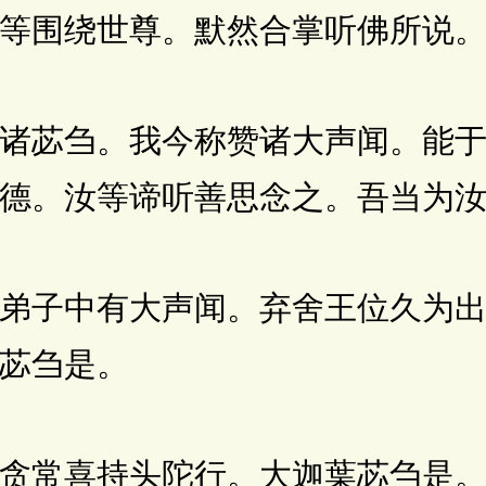
等围绕世尊。默然合掌听佛所说
苾刍。我今称赞诸大声闻。能于
德。汝等谛听善思念之。吾当为
子中有大声闻。弃舍王位久为出
苾刍是。
常喜持头陀行。大迦葉苾刍是