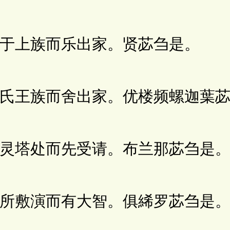
上族而乐出家。贤苾刍是。
王族而舍出家。优楼频螺迦葉苾
塔处而先受请。布兰那苾刍是
敷演而有大智。俱絺罗苾刍是