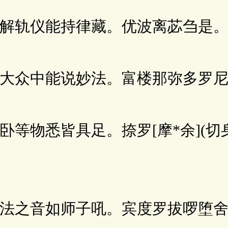
轨仪能持律藏。优波离苾刍是
众中能说妙法。富楼那弥多罗尼
物悉皆具足。捺罗[摩*余](切
之音如师子吼。宾度罗拔啰堕舍