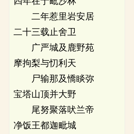
四年在于毗沙林
二年惹里岩安居
二十三载止舍卫
广严城及鹿野苑
摩拘梨与忉利天
尸输那及憍睒弥
宝塔山顶并大野
尾努聚落吠兰帝
净饭王都迦毗城