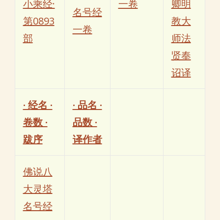
小乘经·
一卷
卿明
名号经
第0893
教大
一卷
部
师法
贤奉
诏译
· 经名 ·
· 品名 ·
卷数 ·
品数 ·
跋序
译作者
佛说八
大灵塔
名号经