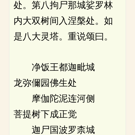
处。第八拘尸那城娑罗林
内大双树间入涅槃处。如
是八大灵塔。重说颂曰。
净饭王都迦毗城
龙弥儞园佛生处
摩伽陀泥连河侧
菩提树下成正觉
迦尸国波罗柰城