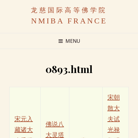
龙慈国际高等佛学院
NMIBA FRANCE
MENU
0893.html
宋朝
散大
宋元入
夫试
佛说八
藏诸大
光禄
大灵塔