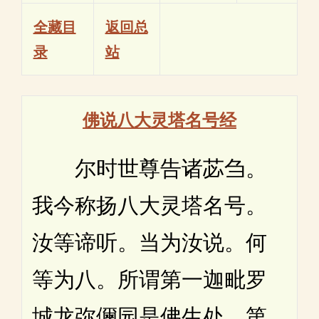
全藏目
返回总
录
站
佛说八大灵塔名号经
尔时世尊告诸苾刍。
我今称扬八大灵塔名号。
汝等谛听。当为汝说。何
等为八。所谓第一迦毗罗
城龙弥儞园是佛生处。第