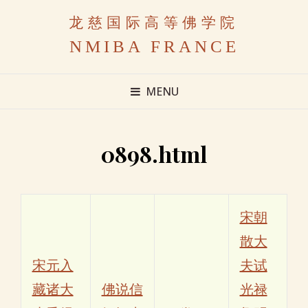
龙慈国际高等佛学院
NMIBA FRANCE
MENU
0898.html
宋朝
散大
宋元入
夫试
藏诸大
佛说信
光禄