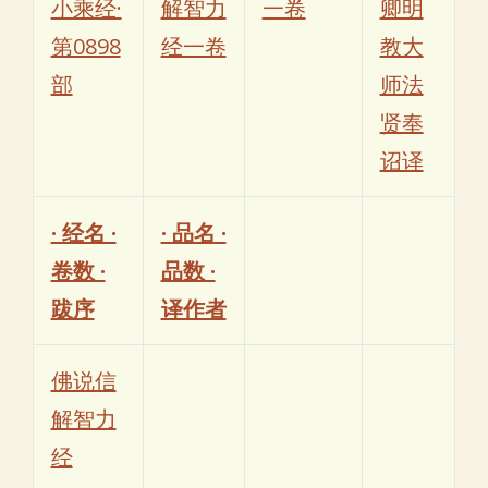
小乘经·
解智力
一卷
卿明
第0898
经一卷
教大
部
师法
贤奉
诏译
· 经名 ·
· 品名 ·
卷数 ·
品数 ·
跋序
译作者
佛说信
解智力
经