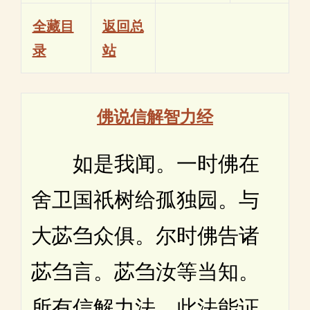
全藏目
返回总
录
站
佛说信解智力经
如是我闻。一时佛在
舍卫国祇树给孤独园。与
大苾刍众俱。尔时佛告诸
苾刍言。苾刍汝等当知。
所有信解力法。此法能证