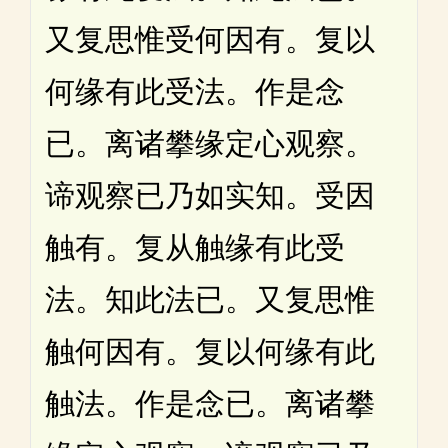
又复思惟受何因有。复以
何缘有此受法。作是念
已。离诸攀缘定心观察。
谛观察已乃如实知。受因
触有。复从触缘有此受
法。知此法已。又复思惟
触何因有。复以何缘有此
触法。作是念已。离诸攀