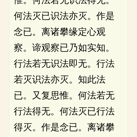
何法灭已识法亦灭。作是
念已。离诸攀缘定心观
察。谛观察已乃如实知。
行法若无识法即无。行法
若灭识法亦灭。知此法
已。又复思惟。何法若无
行法得无。何法灭已行法
得灭。作是念已。离诸攀