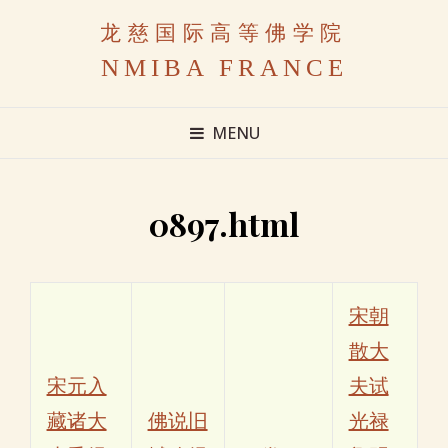
龙慈国际高等佛学院
NMIBA FRANCE
MENU
0897.html
宋朝
散大
宋元入
夫试
藏诸大
佛说旧
光禄