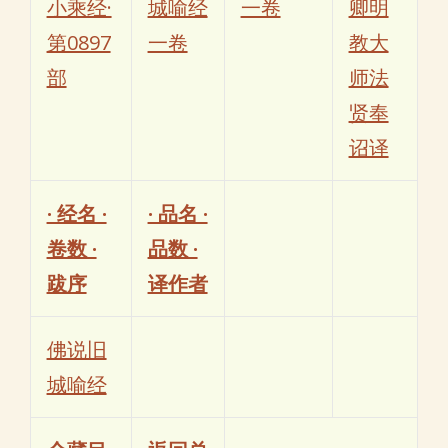
小乘经·
城喻经
一卷
卿明
第0897
一卷
教大
部
师法
贤奉
诏译
· 经名 ·
· 品名 ·
卷数 ·
品数 ·
跋序
译作者
佛说旧
城喻经