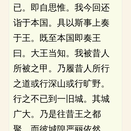
已。即自思惟。我今回还
诣于本国。具以斯事上奏
于王。既至本国即奏王
曰。大王当知。我被昔人
所被之甲。乃履昔人所行
之道或行深山或行旷野。
行之不已到一旧城。其城
广大。乃是往昔王之都
聚。而彼城隍严丽依然。