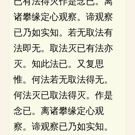
已有法得灭作是念已。离
诸攀缘定心观察。谛观察
已乃如实知。若无取法有
法即无。取法灭已有法亦
灭。知此法已。又复思
惟。何法若无取法得无。
何法灭已取法得灭。作是
念已。离诸攀缘定心观
察。谛观察已乃如实知。