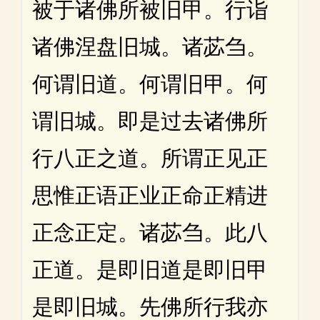
被于诸佛所被旧甲。行诣
诸佛涅盘旧城。诸苾刍。
何谓旧道。何谓旧甲。何
谓旧城。即是过去诸佛所
行八正之道。所谓正见正
思惟正语正业正命正精进
正念正定。诸苾刍。此八
正道。是即旧道是即旧甲
是即旧城。先佛所行我亦