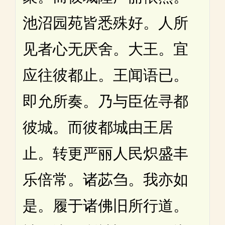
池沼园苑皆悉殊好。人所
见者心无厌舍。大王。宜
应往彼都止。王闻语已。
即允所奏。乃与臣佐寻都
彼城。而彼都城由王居
止。转更严丽人民炽盛丰
乐倍常。诸苾刍。我亦如
是。履于诸佛旧所行道。