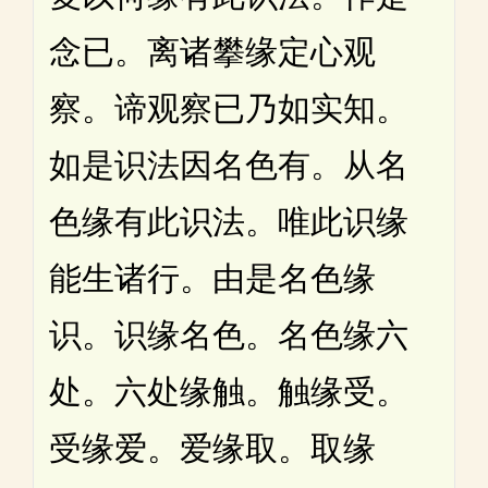
念已。离诸攀缘定心观
察。谛观察已乃如实知。
如是识法因名色有。从名
色缘有此识法。唯此识缘
能生诸行。由是名色缘
识。识缘名色。名色缘六
处。六处缘触。触缘受。
受缘爱。爱缘取。取缘