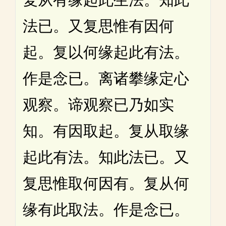
法已。又复思惟有因何
起。复以何缘起此有法。
作是念已。离诸攀缘定心
观察。谛观察已乃如实
知。有因取起。复从取缘
起此有法。知此法已。又
复思惟取何因有。复从何
缘有此取法。作是念已。