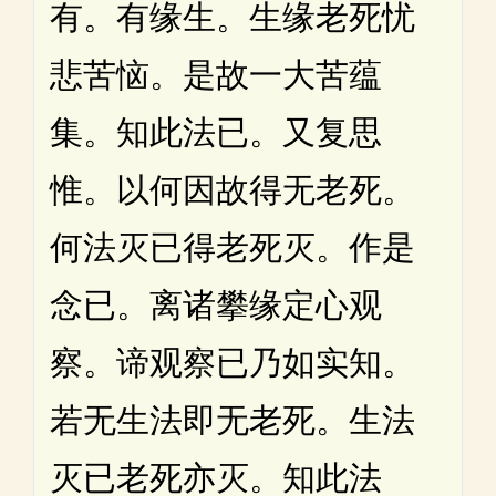
有。有缘生。生缘老死忧
悲苦恼。是故一大苦蕴
集。知此法已。又复思
惟。以何因故得无老死。
何法灭已得老死灭。作是
念已。离诸攀缘定心观
察。谛观察已乃如实知。
若无生法即无老死。生法
灭已老死亦灭。知此法