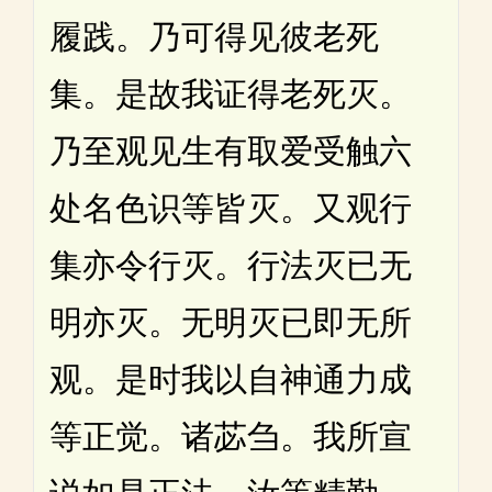
履践。乃可得见彼老死
集。是故我证得老死灭。
乃至观见生有取爱受触六
处名色识等皆灭。又观行
集亦令行灭。行法灭已无
明亦灭。无明灭已即无所
观。是时我以自神通力成
等正觉。诸苾刍。我所宣