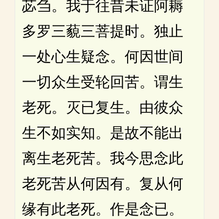
苾刍。我于往昔未证阿耨
多罗三藐三菩提时。独止
一处心生疑念。何因世间
一切众生受轮回苦。谓生
老死。灭已复生。由彼众
生不如实知。是故不能出
离生老死苦。我今思念此
老死苦从何因有。复从何
缘有此老死。作是念已。