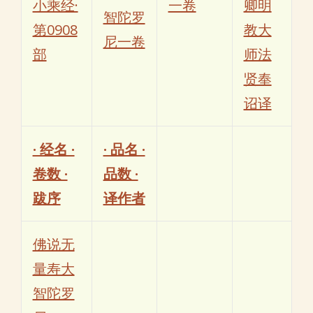
小乘经·
一卷
卿明
智陀罗
第0908
教大
尼一卷
部
师法
贤奉
诏译
· 经名 ·
· 品名 ·
卷数 ·
品数 ·
跋序
译作者
佛说无
量寿大
智陀罗