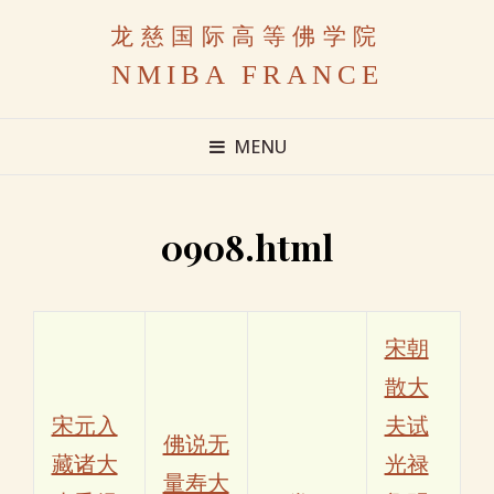
龙慈国际高等佛学院
NMIBA FRANCE
MENU
0908.html
宋朝
散大
宋元入
夫试
佛说无
藏诸大
光禄
量寿大