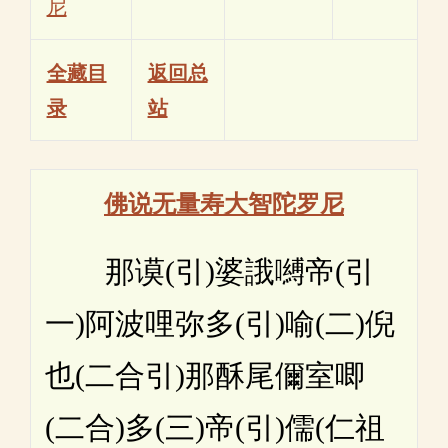
尼
全藏目
返回总
录
站
佛说无量寿大智陀罗尼
那谟(引)婆誐嚩帝(引
一)阿波哩弥多(引)喻(二)倪
也(二合引)那酥尾儞室唧
(二合)多(三)帝(引)儒(仁祖