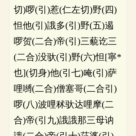
切)啰(引)惹(仁左切)野(四)
怛他(引)誐多(引)野(五)遏
啰贺(二合)帝(引)三藐讫三
(二合)没驮(引)野(六)怛[寧*
也](切身)他(引七)唵(引)萨
哩嚩(二合)僧塞哥(二合引)
啰(八)波哩秫驮达哩摩(二
合)帝(引九)誐誐那三母讷
誐(二合)帝(引十)莎婆(引)