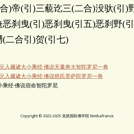
合)帝(引)三藐讫三(二合)没驮(引)野
)唵恶刹曳(引)恶刹曳(引五)恶刹野(引
嚩(二合引)贺(引七)
宋元入藏诸大小乘经·佛说无量寿大智陀罗尼一卷
宋元入藏诸大小乘经·佛说慈氏菩萨陀罗尼一卷
小乘经·佛说宿命智陀罗尼
Copyright © 2022-2025 龙慈国际佛学院 Nmibafrance