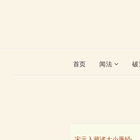
首页
闻法
破
宋元入藏诸大小乘经·