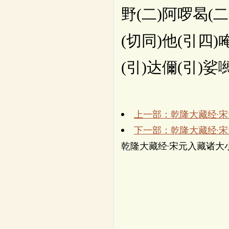
野(二)阿啰曷(二
(切同)他(引四
(引)达儞(引)娑
上一部：乾隆大藏经·
下一部：乾隆大藏经·
乾隆大藏经·宋元入藏诸大