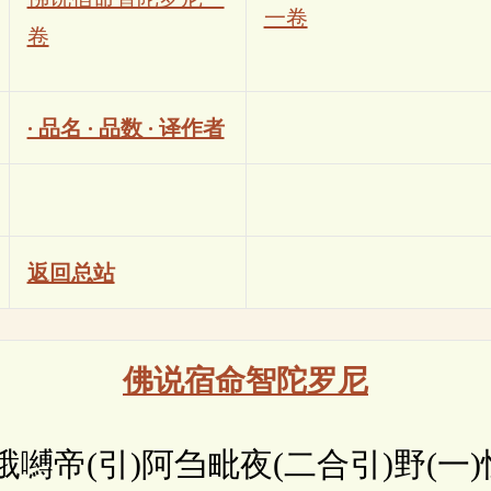
一卷
卷
· 品名 · 品数 · 译作者
返回总站
佛说宿命智陀罗尼
帝(引)阿刍毗夜(二合引)野(一)怛