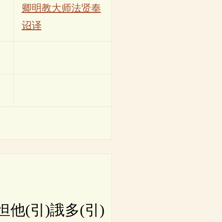
卿明教大师法贤奉
诏译
他(引)誐多(引)