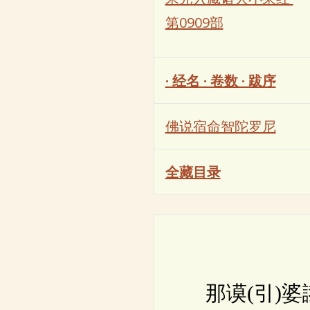
第0909部
· 经名 · 卷数 · 跋序
佛说宿命智陀罗尼
全藏目录
那谟(引)婆誐嚩