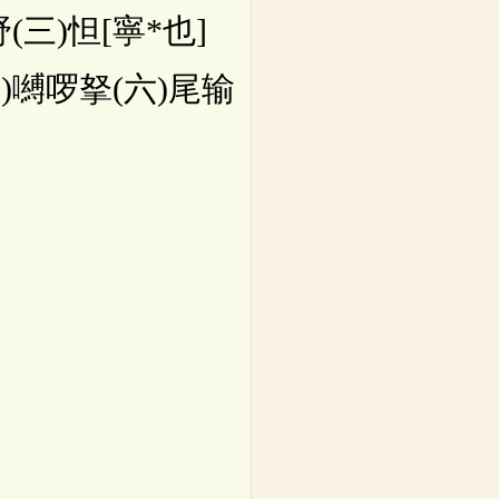
(三)怛[寧*也]
)嚩啰拏(六)尾输