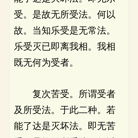
受。是故无所受法。何以
故。当知乐受是无常法。
乐受灭已即离我相。我相
既无何为受者。
复次苦受。所谓受者
及所受法。于此二种。若
能了达是灭坏法。即无苦