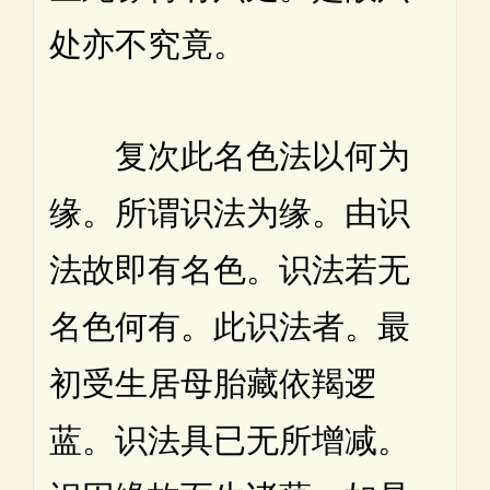
处亦不究竟。
复次此名色法以何为
缘。所谓识法为缘。由识
法故即有名色。识法若无
名色何有。此识法者。最
初受生居母胎藏依羯逻
蓝。识法具已无所增减。