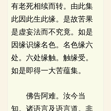
有老死相续而转。由此集
此因此生此缘。是故苦果
是虚妄法而不究竟。如是
因缘识缘名色。名色缘六
处。六处缘触。触缘受。
如是即得一大苦蕴集。
佛告阿难。汝今当
知。诸语言及语言道。非