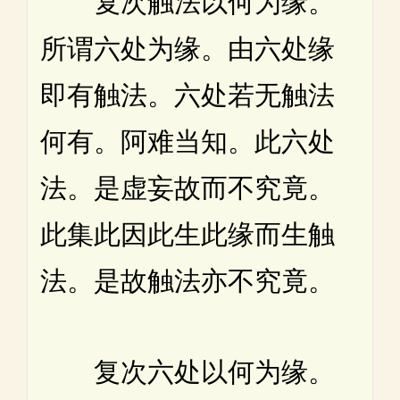
复次触法以何为缘。
所谓六处为缘。由六处缘
即有触法。六处若无触法
何有。阿难当知。此六处
法。是虚妄故而不究竟。
此集此因此生此缘而生触
法。是故触法亦不究竟。
复次六处以何为缘。