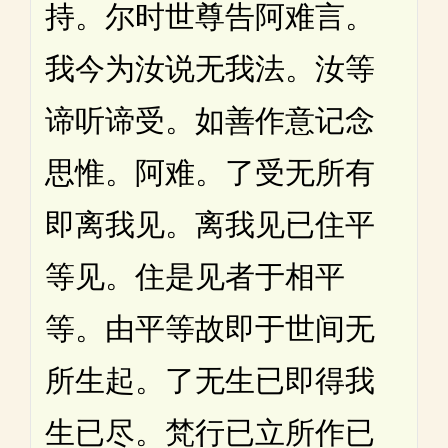
持。尔时世尊告阿难言。
我今为汝说无我法。汝等
谛听谛受。如善作意记念
思惟。阿难。了受无所有
即离我见。离我见已住平
等见。住是见者于相平
等。由平等故即于世间无
所生起。了无生已即得我
生已尽。梵行已立所作已