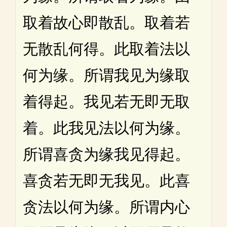
取着故心即散乱。取着若
无散乱何得。此取着法以
何为缘。所谓我见为缘取
着得起。我见若无即无取
着。此我见法以何为缘。
所谓喜贪为缘我见得起。
喜贪若无即无我见。此喜
贪法以何为缘。所谓内心