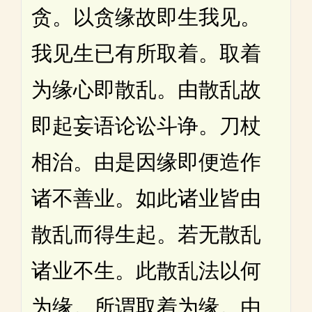
贪。以贪缘故即生我见。
我见生已有所取着。取着
为缘心即散乱。由散乱故
即起妄语论讼斗诤。刀杖
相治。由是因缘即便造作
诸不善业。如此诸业皆由
散乱而得生起。若无散乱
诸业不生。此散乱法以何
为缘。所谓取着为缘。由