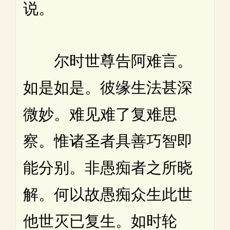
说。
尔时世尊告阿难言。
如是如是。彼缘生法甚深
微妙。难见难了复难思
察。惟诸圣者具善巧智即
能分别。非愚痴者之所晓
解。何以故愚痴众生此世
他世灭已复生。如时轮