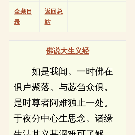
全藏目
返回总
录
站
佛说大生义经
如是我闻。一时佛在
俱卢聚落。与苾刍众俱。
是时尊者阿难独止一处。
于夜分中心生思念。诸缘
生法其义甚深难可了解。