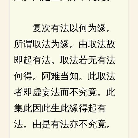
复次有法以何为缘。
所谓取法为缘。由取法故
即起有法。取法若无有法
何得。阿难当知。此取法
者即虚妄法而不究竟。此
集此因此生此缘得起有
法。由是有法亦不究竟。