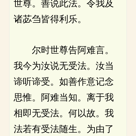
世尊。善说此法。令我及
诸苾刍皆得利乐。
尔时世尊告阿难言。
我今为汝说无受法。汝当
谛听谛受。如善作意记念
思惟。阿难当知。离于我
相即无受法。何以故。我
法若有受法随生。为由了