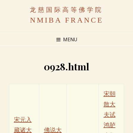
龙慈国际高等佛学院
NMIBA FRANCE
MENU
0928.html
宋朝
散大
夫试
宋元入
鸿胪
藏诸大
佛说大