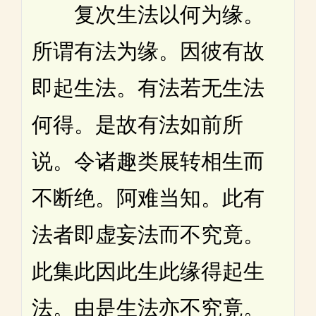
复次生法以何为缘。
所谓有法为缘。因彼有故
即起生法。有法若无生法
何得。是故有法如前所
说。令诸趣类展转相生而
不断绝。阿难当知。此有
法者即虚妄法而不究竟。
此集此因此生此缘得起生
法。由是生法亦不究竟。