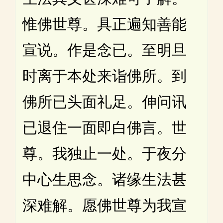
惟佛世尊。具正遍知善能
宣说。作是念已。至明旦
时离于本处来诣佛所。到
佛所已头面礼足。伸问讯
已退住一面即白佛言。世
尊。我独止一处。于夜分
中心生思念。诸缘生法甚
深难解。愿佛世尊为我宣