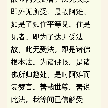
即外无所受。是故阿难。
如是了知住平等见。住是
见者。即为了达无受法
故。此无受法。即是诸佛
根本法。为诸佛眼。是诸
佛所归趣处。是时阿难而
复赞言。善哉世尊。善说
此法。我等闻已信解受