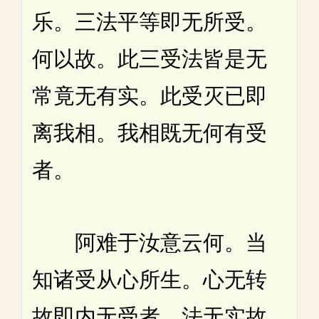
乐。三法平等即无所受。
何以故。此三受法皆是无
常竟无有实。此受灭已即
离我相。我相既无何有受
者。
阿难于汝意云何。当
知诸受从心所生。心无转
故即内无受者。法无实故