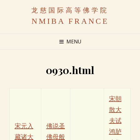
龙慈国际高等佛学院
NMIBA FRANCE
MENU
0930.html
宋朝
散大
夫试
宋元入
佛说圣
鸿胪
藏诸大
佛母般