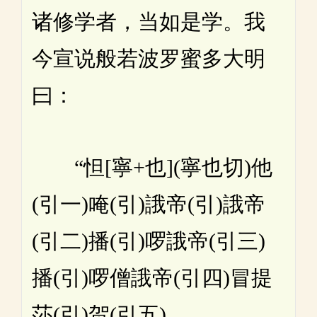
诸修学者，当如是学。我
今宣说般若波罗蜜多大明
曰：
“怛[寧+也](寧也切)他
(引一)唵(引)誐帝(引)誐帝
(引二)播(引)啰誐帝(引三)
播(引)啰僧誐帝(引四)冒提
莎(引)贺(引五)