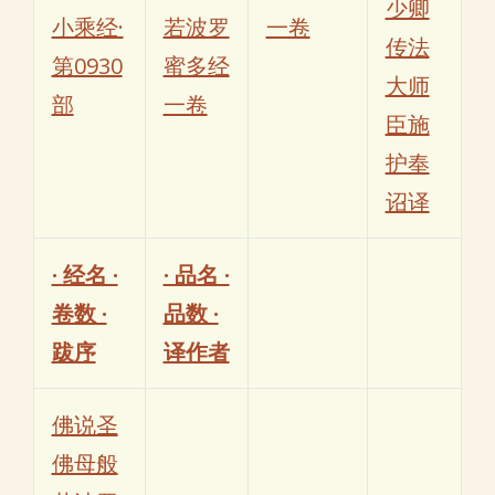
少卿
小乘经·
若波罗
一卷
传法
第0930
蜜多经
大师
部
一卷
臣施
护奉
诏译
· 经名 ·
· 品名 ·
卷数 ·
品数 ·
跋序
译作者
佛说圣
佛母般