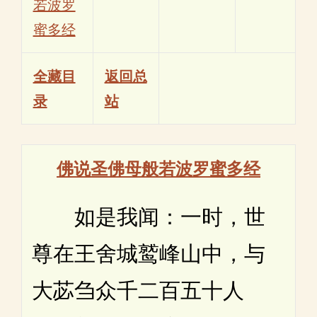
若波罗
蜜多经
全藏目
返回总
录
站
佛说圣佛母般若波罗蜜多经
如是我闻：一时，世
尊在王舍城鹫峰山中，与
大苾刍众千二百五十人