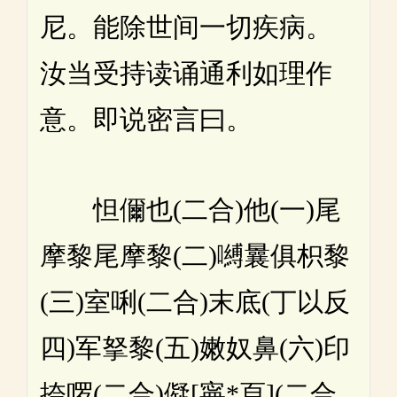
尼。能除世间一切疾病。
汝当受持读诵通利如理作
意。即说密言曰。
怛儞也(二合)他(一)尾
摩黎尾摩黎(二)嚩曩俱枳黎
(三)室唎(二合)末底(丁以反
四)军拏黎(五)嫩奴鼻(六)印
捺啰(二合)儗[寧*頁](二合