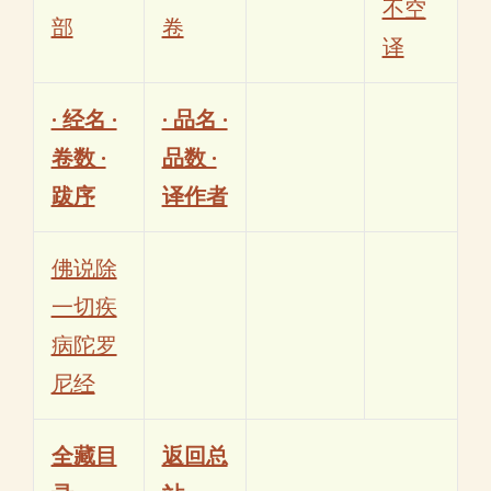
不空
部
卷
译
· 经名 ·
· 品名 ·
卷数 ·
品数 ·
跋序
译作者
佛说除
一切疾
病陀罗
尼经
全藏目
返回总