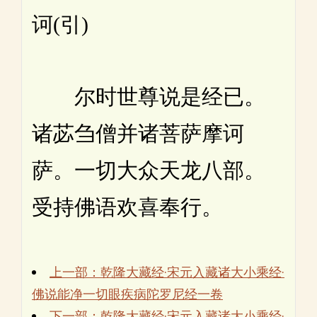
诃(引)
尔时世尊说是经已。
诸苾刍僧并诸菩萨摩诃
萨。一切大众天龙八部。
受持佛语欢喜奉行。
上一部：乾隆大藏经·宋元入藏诸大小乘经·
佛说能净一切眼疾病陀罗尼经一卷
下一部：乾隆大藏经·宋元入藏诸大小乘经·