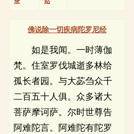
录
站
佛说除一切疾病陀罗尼经
如是我闻。一时薄伽
梵。住室罗伐城逝多林给
孤长者园。与大苾刍众千
二百五十人俱。众多诸大
菩萨摩诃萨。尔时世尊告
阿难陀言。阿难陀有陀罗