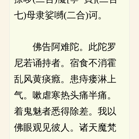
七)母隶娑嚩(二合)诃。
佛告阿难陀。此陀罗
尼若诵持者。宿食不消霍
乱风黄痰癊。患痔瘘淋上
气。嗽虐寒热头痛半痛。
着鬼魅者悉得除差。我以
佛眼观见彼人。诸天魔梵