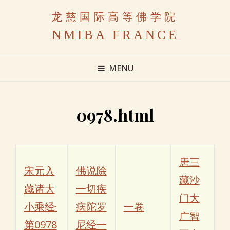
龙慈国际高等佛学院
NMIBA FRANCE
MENU
0978.html
唐三
宋元入
佛说除
藏沙
藏诸大
一切疾
门大
小乘经·
病陀罗
一卷
广智
第0978
尼经一