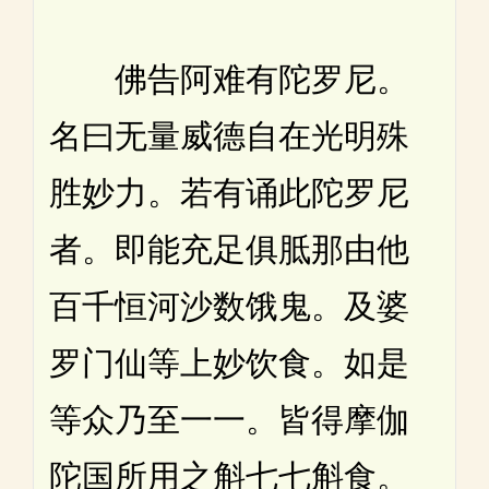
佛告阿难有陀罗尼。
名曰无量威德自在光明殊
胜妙力。若有诵此陀罗尼
者。即能充足俱胝那由他
百千恒河沙数饿鬼。及婆
罗门仙等上妙饮食。如是
等众乃至一一。皆得摩伽
陀国所用之斛七七斛食。