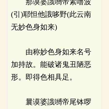
那谟婆誐嚩帝素噜波
(引)耶怛他誐哆野(此云南
无妙色身如来)
由称妙色身如来名号
加持故。能破诸鬼丑陋恶
形。即得色相具足。
曩谟婆誐嚩帝尾钵啰