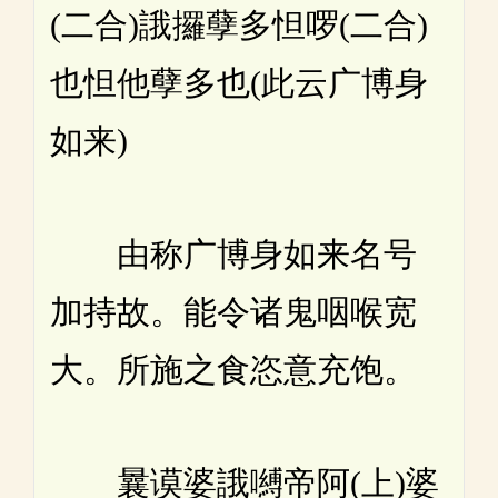
(二合)誐攞孽多怛啰(二合)
也怛他孽多也(此云广博身
如来)
由称广博身如来名号
加持故。能令诸鬼咽喉宽
大。所施之食恣意充饱。
曩谟婆誐嚩帝阿(上)婆