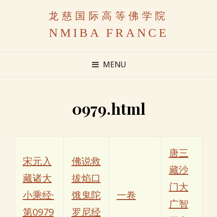
龙慈国际高等佛学院
NMIBA FRANCE
MENU
0979.html
唐三
宋元入
佛说救
藏沙
藏诸大
拔焰口
门大
小乘经·
饿鬼陀
一卷
广智
第0979
罗尼经