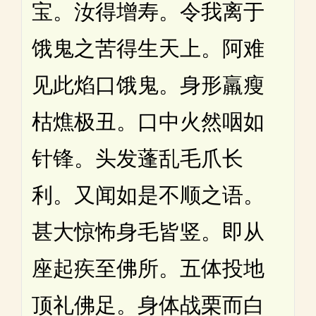
宝。汝得增寿。令我离于
饿鬼之苦得生天上。阿难
见此焰口饿鬼。身形羸瘦
枯燋极丑。口中火然咽如
针锋。头发蓬乱毛爪长
利。又闻如是不顺之语。
甚大惊怖身毛皆竖。即从
座起疾至佛所。五体投地
顶礼佛足。身体战栗而白