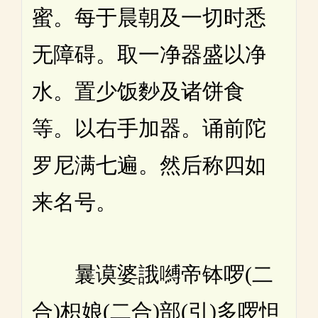
蜜。每于晨朝及一切时悉
无障碍。取一净器盛以净
水。置少饭麨及诸饼食
等。以右手加器。诵前陀
罗尼满七遍。然后称四如
来名号。
曩谟婆誐嚩帝钵啰(二
合)枳娘(二合)部(引)多啰怛