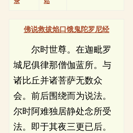
录
站
佛说救拔焰口饿鬼陀罗尼经
尔时世尊。在迦毗罗
城尼俱律那僧伽蓝所。与
诸比丘并诸菩萨无数众
会。前后围绕而为说法。
尔时阿难独居静处念所受
法。即于其夜三更已后。