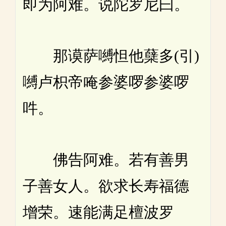
即为阿难。说陀罗尼曰。
那谟萨嚩怛他蘖多(引)
嚩卢枳帝唵参婆啰参婆啰
吽。
佛告阿难。若有善男
子善女人。欲求长寿福德
增荣。速能满足檀波罗