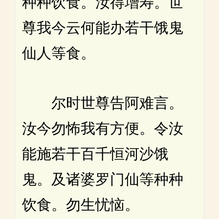
种种饮食。汝得增寿。世
尊我今云何能办若干饿鬼
仙人等食。
尔时世尊告阿难言。
汝今勿怖我有方便。令汝
能施若干百千恒河沙饿
鬼。及诸婆罗门仙等种种
饮食。勿生忧恼。