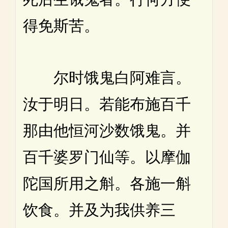
得免斯苦。
尔时饿鬼白阿难言。
汝于明日。若能布施百千
那由他恒河沙数饿鬼。并
百千婆罗门仙等。以摩伽
陀国所用之斛。各施一斛
饮食。并及为我供养三