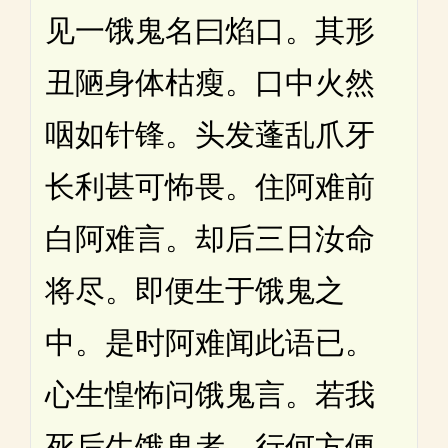
见一饿鬼名曰焰口。其形
丑陋身体枯瘦。口中火然
咽如针锋。头发蓬乱爪牙
长利甚可怖畏。住阿难前
白阿难言。却后三日汝命
将尽。即便生于饿鬼之
中。是时阿难闻此语已。
心生惶怖问饿鬼言。若我
死后生饿鬼者。行何方便