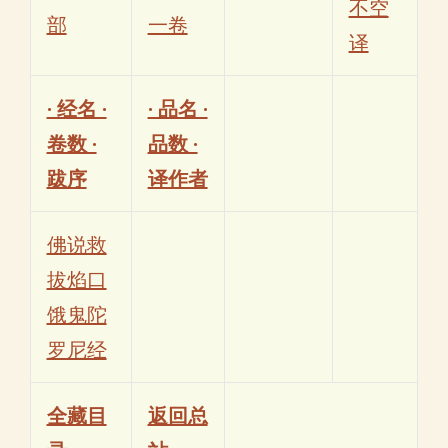
不空
部
一卷
译
· 经名 ·
· 品名 ·
卷数 ·
品数 ·
跋序
译作者
佛说救
拔焰口
饿鬼陀
罗尼经
全藏目
返回总