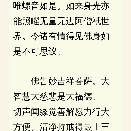
唯螺音如是。如来身光亦
能照曜无量无边阿僧祇世
界。令诸有情得见佛身如
是不可思议。
佛告妙吉祥菩萨。大
智慧大慈悲是大福德。一
切声闻缘觉善解愿力行大
方便。清净持戒得最上三