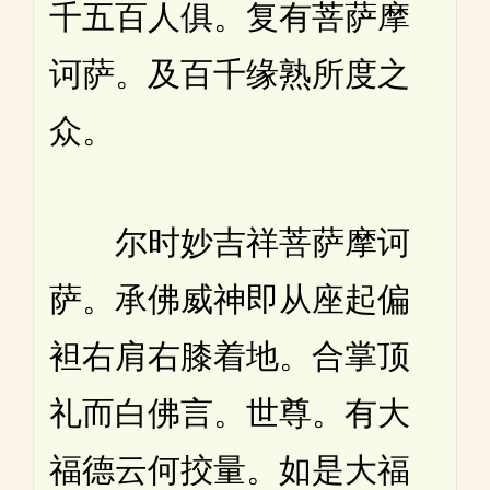
千五百人俱。复有菩萨摩
诃萨。及百千缘熟所度之
众。
尔时妙吉祥菩萨摩诃
萨。承佛威神即从座起偏
袒右肩右膝着地。合掌顶
礼而白佛言。世尊。有大
福德云何挍量。如是大福