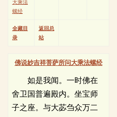
大乘法
螺经
全藏目
返回总
录
站
佛说妙吉祥菩萨所问大乘法螺经
如是我闻。一时佛在
舍卫国普遍殿内。坐宝师
子之座。与大苾刍众万二