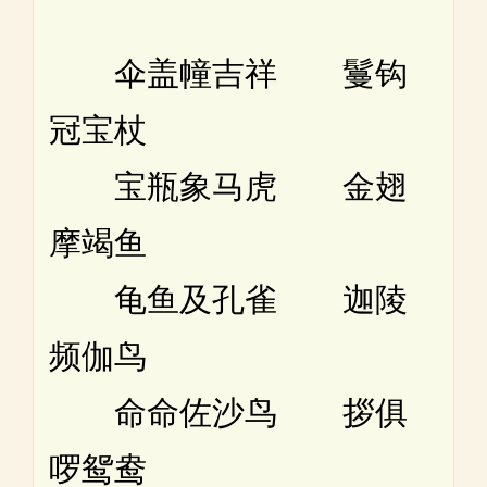
伞盖幢吉祥 鬘钩
冠宝杖
宝瓶象马虎 金翅
摩竭鱼
龟鱼及孔雀 迦陵
频伽鸟
命命佐沙鸟 拶俱
啰鸳鸯