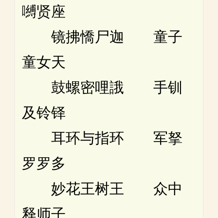
嚩贤座
镜拂憍尸迦 童子
童女天
鼓螺密哩誐 手钏
及铃铎
耳环与指环 军拏
罗罗多
妙花王树王 众中
释师子