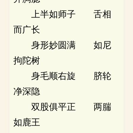
上半如师子 舌相
而广长
身形妙圆满 如尼
拘陀树
身毛顺右旋 脐轮
净深隐
双股俱平正 两腨
如鹿王