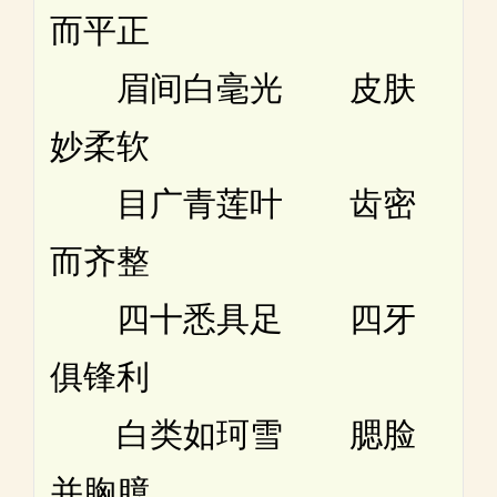
而平正
眉间白毫光 皮肤
妙柔软
目广青莲叶 齿密
而齐整
四十悉具足 四牙
俱锋利
白类如珂雪 腮脸
并胸臆