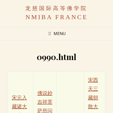
龙慈国际高等佛学院
NMIBA FRANCE
MENU
0990.html
宋西
天三
佛说妙
宋元入
藏朝
吉祥菩
藏诸大
散大
萨所问