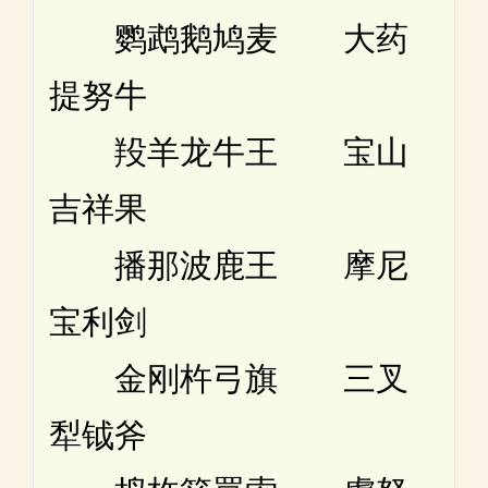
鹦鹉鹅鸠麦 大药
提努牛
羖羊龙牛王 宝山
吉祥果
播那波鹿王 摩尼
宝利剑
金刚杵弓旗 三叉
犁钺斧