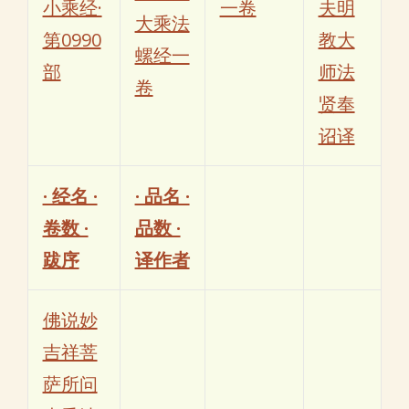
小乘经·
一卷
夫明
大乘法
第0990
教大
螺经一
部
师法
卷
贤奉
诏译
· 经名 ·
· 品名 ·
卷数 ·
品数 ·
跋序
译作者
佛说妙
吉祥菩
萨所问