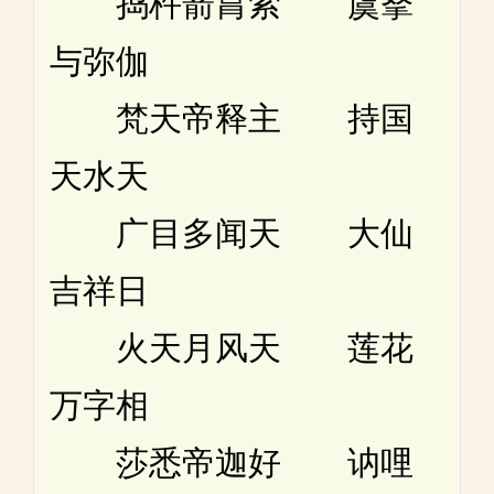
捣杵箭罥索 虞拏
与弥伽
梵天帝释主 持国
天水天
广目多闻天 大仙
吉祥日
火天月风天 莲花
万字相
莎悉帝迦好 讷哩